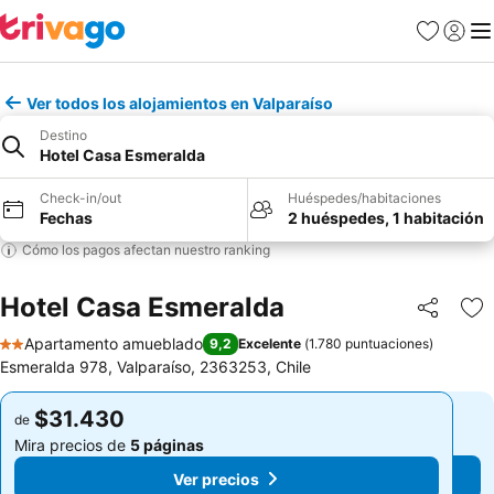
Favoritos
Iniciar 
Me
Ver todos los alojamientos en Valparaíso
Destino
Hotel Casa Esmeralda
Check-in/out
Huéspedes/habitaciones
Fechas
2 huéspedes, 1 habitación
Cómo los pagos afectan nuestro ranking
Hotel Casa Esmeralda
Compartir
Ag
Apartamento amueblado
9,2
Excelente
(
1.780 puntuaciones
)
2 Estrellas
Esmeralda 978, Valparaíso, 2363253, Chile
$31.430
$31.430
de
de
Mira precios de
5 páginas
Mira precios de
5 páginas
Ver precios
Ver precios