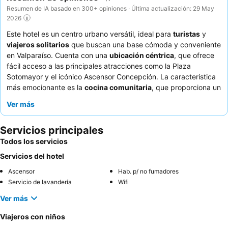
Resumen de IA basado en 300+ opiniones · Última actualización: 29 May
2026
Este hotel es un centro urbano versátil, ideal para
turistas
y
viajeros solitarios
que buscan una base cómoda y conveniente
en Valparaíso. Cuenta con una
ubicación céntrica
, que ofrece
fácil acceso a las principales atracciones como la Plaza
Sotomayor y el icónico Ascensor Concepción. La característica
más emocionante es la
cocina comunitaria
, que proporciona un
espacio práctico y social para los huéspedes. Los huéspedes
Ver más
elogian constantemente al
personal atento y profesional
y
aprecian la comodidad de la cafetería adyacente para disfrutar
Servicios principales
de deliciosos desayunos y meriendas. Para una experiencia más
tranquila, considere solicitar una habitación con vistas al jardín.
Todos los servicios
Servicios del hotel
Ascensor
Hab. p/ no fumadores
Servicio de lavandería
Wifi
Ver más
Viajeros con niños