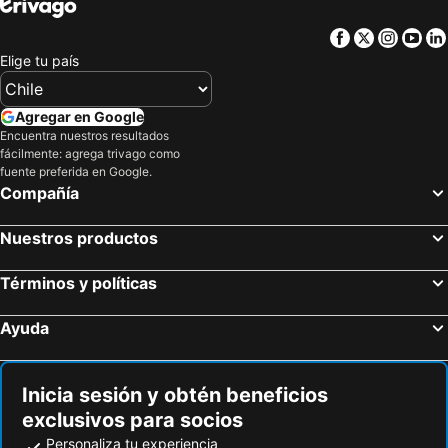
Facebook
Twitter
Insta
Yo
Elige tu país
Agregar en Google
Encuentra nuestros resultados
fácilmente: agrega trivago como
fuente preferida en Google.
Compañía
Nuestros productos
Términos y políticas
Ayuda
Inicia sesión y obtén beneficios
exclusivos para socios
Personaliza tu experiencia