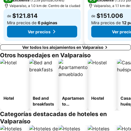
Excelente
(
1.259 puntuaciones
)
Excelente
(
1.333 pu
Valparaíso, a 1.0 km de: Centro de la ciudad
Valparaíso, a 1.1 km de
$121.814
$151.006
de
de
Mira precios de
6 páginas
Mira precios de
12 p
Ver precios
Ver preci
Ver todos los alojamientos en Valparaíso
Otros hospedajes en Valparaíso
Hotel
Bed and
Apartamen
Hostel
Casa
breakfasts
to
hués
amueblad
Categorías destacadas de hoteles en
o
Valparaíso