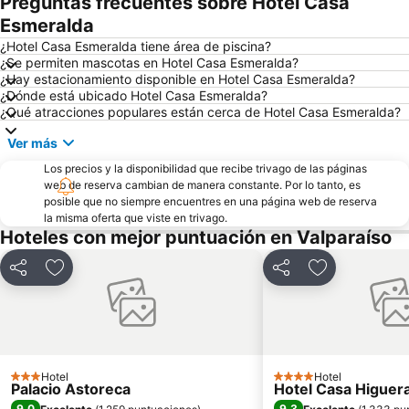
Preguntas frecuentes sobre Hotel Casa
Parque Reloj de Flores
Plaza Sotomayor
Esmeralda
Universidad Técnica Federico Santa María
Playa Acapulco
¿Hotel Casa Esmeralda tiene área de piscina?
¿Se permiten mascotas en Hotel Casa Esmeralda?
Teatro Municipal
Playa Cochoa
¿Hay estacionamiento disponible en Hotel Casa Esmeralda?
¿Dónde está ubicado Hotel Casa Esmeralda?
Miramar
Plaza José Francisco Vergara
¿Qué atracciones populares están cerca de Hotel Casa Esmeralda?
Caleta Abarca
Playa el Sol
Ver más
Puerto de Valparaiso
Club Viña del Mar
Los precios y la disponibilidad que recibe trivago de las páginas
Muelle Vergara
Aeropuerto Viña del Mar
web de reserva cambian de manera constante. Por lo tanto, es
posible que no siempre encuentres en una página web de reserva
Laguna Sausalito
Casa Museo de Pablo Neruda
la misma oferta que viste en trivago.
Las Salinas
Iglesia Santa Teresita
Hoteles con mejor puntuación en Valparaíso
Plaza Libertador Bernardo OHiggins
Arco Británico
Compartir
Agregar a favoritos
Compartir
Agregar a fav
Parque Italia
Castillo Wulff
Islote Peñablanca
Palacio Rioja
Museo de Arqueologia e Historia Francisco Fonck
Parque Costero
El Encanto
Pablo Neruda
Hotel
Hotel
3 Estrellas
4 Estrellas
Palacio Astoreca
Hotel Casa Higuer
9,0
9,3