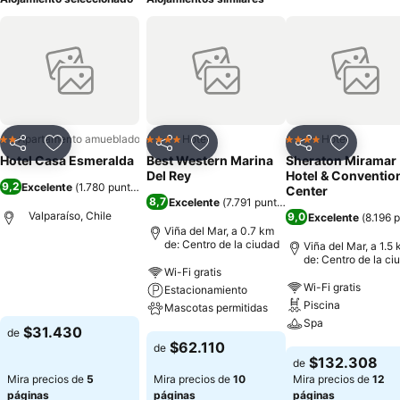
Apartamento amueblado
Hotel
Hotel
2 Estrellas
4 Estrellas
4 Estrellas
Compartir
Agregar a favoritos
Compartir
Agregar a favoritos
Compartir
Agregar 
Hotel Casa Esmeralda
Best Western Marina
Sheraton Miramar
Del Rey
Hotel & Conventio
9,2
Excelente
(
1.780 puntuaciones
)
Center
8,7
Excelente
(
7.791 puntuaciones
)
Valparaíso, Chile
9,0
Excelente
(
8.196 
Viña del Mar, a 0.7 km
de: Centro de la ciudad
Viña del Mar, a 1.5
de: Centro de la ci
Ver precios
Wi-Fi gratis
Wi-Fi gratis
Estacionamiento
Piscina
Mascotas permitidas
Spa
$31.430
de
Ver precios
$62.110
de
Ver precios
$132.308
de
Mira precios de
5
Mira precios de
10
Mira precios de
12
páginas
páginas
páginas