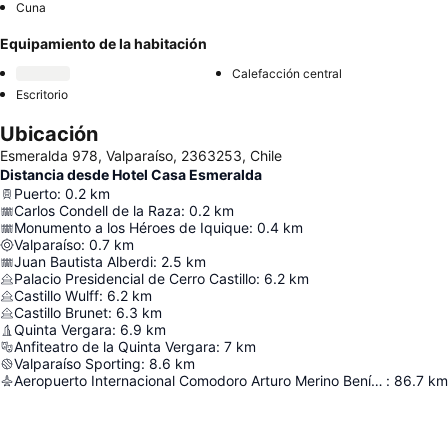
Cuna
Equipamiento de la habitación
Calefacción central
Escritorio
Ubicación
Esmeralda 978, Valparaíso, 2363253, Chile
Distancia desde Hotel Casa Esmeralda
Puerto
:
0.2
km
Carlos Condell de la Raza
:
0.2
km
Monumento a los Héroes de Iquique
:
0.4
km
Valparaíso
:
0.7
km
Juan Bautista Alberdi
:
2.5
km
Palacio Presidencial de Cerro Castillo
:
6.2
km
Castillo Wulff
:
6.2
km
Castillo Brunet
:
6.3
km
Quinta Vergara
:
6.9
km
Anfiteatro de la Quinta Vergara
:
7
km
Valparaíso Sporting
:
8.6
km
Aeropuerto Internacional Comodoro Arturo Merino Benítez
:
86.7
km