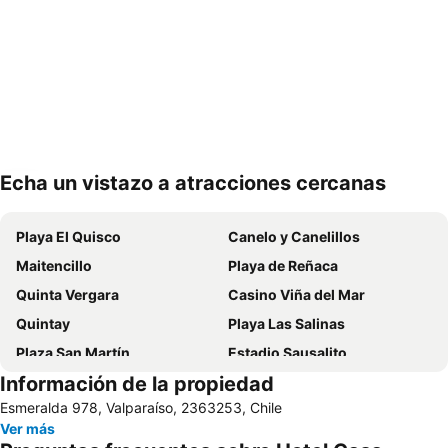
Echa un vistazo a atracciones cercanas
Ampliar mapa
Playa El Quisco
Canelo y Canelillos
Maitencillo
Playa de Reñaca
Quinta Vergara
Casino Viña del Mar
Quintay
Playa Las Salinas
Plaza San Martín
Estadio Sausalito
Información de la propiedad
Avenida Libertad
Mall Marina Arauco
Esmeralda 978, Valparaíso, 2363253, Chile
Cerro Alegre
Valparaíso Sporting Club
Ver más
Jardín Botánico
Festival Internacional de la Canción