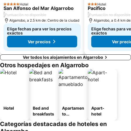
Hotel
Hotel
5 Estrellas
3 Estrellas
San Alfonso del Mar Algarrobo
Pacifico
/
/
Puntuación no disponible
Puntuación no disponible
Algarrobo, a 2.5 km de: Centro de la ciudad
Algarrobo, a 0.4 km de
Elige fechas para ver los precios
Elige fechas para ve
exactos
exactos
Ver precios
Ver preci
Ver todos los alojamientos en Algarrobo
Otros hospedajes en Algarrobo
Hotel
Bed and
Apartamen
Apart-
breakfasts
to
hotel
amueblad
Categorías destacadas de hoteles en
o