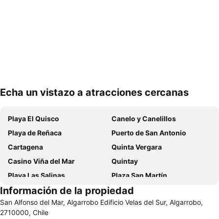
Echa un vistazo a atracciones cercanas
Ampliar mapa
Playa El Quisco
Canelo y Canelillos
Playa de Reñaca
Puerto de San Antonio
Cartagena
Quinta Vergara
Casino Viña del Mar
Quintay
Playa Las Salinas
Plaza San Martín
Información de la propiedad
Estadio Sausalito
Avenida Libertad
San Alfonso del Mar, Algarrobo Edificio Velas del Sur, Algarrobo,
Mall Marina Arauco
Cerro Alegre
2710000, Chile
Valparaíso Sporting Club
Jardín Botánico