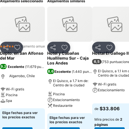
Alojamiento seleccionado
Alojamientos similares
Apartamento amueblado
Hotel
Hotel
5 Estrellas
Compartir
Agregar a favoritos
Compartir
Agregar a favoritos
Compartir
Agregar 
Depto. en San Alfonso
Hotel y Cabañas
Hostal El Gallego II
del Mar
Huallilemu Sur - Caja
6,5
(
753 puntuacion
Los Andes
9,2
Excelente
(
11.679 puntuaciones
)
El Quisco, a 1.1 km 
8,6
Excelente
(
1.440 puntuaciones
)
Centro de la ciuda
Algarrobo, Chile
El Quisco, a 1.7 km de:
Wi-Fi gratis
Centro de la ciudad
Wi-Fi gratis
Estacionamiento
Piscina
Piscina
Estacionamiento
Spa
Ver precios
Restaurante
$33.806
de
Ver precios
Elige fechas para ver
Ver precios
los precios exactos
Elige fechas para ver
Mira precios de
2
los precios exactos
páginas