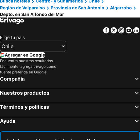
Busca hoteles
Centro- y Sudamérica
Chile
Región de Valparaíso
Provincia de San Antonio
Algarrobo
Depto. en San Alfonso del Mar
Facebook
Twitter
Insta
Yo
Elige tu país
Agregar en Google
Encuentra nuestros resultados
fácilmente: agrega trivago como
fuente preferida en Google.
Compañía
Nuestros productos
Términos y políticas
Ayuda