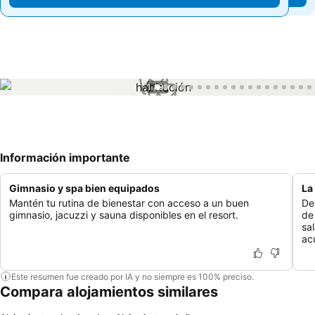
1 / 98
Información importante
Gimnasio y spa bien equipados
La
Mantén tu rutina de bienestar con acceso a un buen
De
gimnasio, jacuzzi y sauna disponibles en el resort.
de
sa
ac
Este resumen fue creado por IA y no siempre es 100% preciso.
Compara alojamientos similares