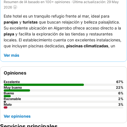
Resumen de IA basado en 100+ opiniones · Última actualización: 29 May
2026
Este hotel es un tranquilo refugio frente al mar, ideal para
parejas
y
turistas
que buscan relajación y belleza paisajística.
Su excelente ubicación en Algarrobo ofrece acceso directo a la
playa
y facilita la exploración de las tiendas y restaurantes
locales. El establecimiento cuenta con excelentes instalaciones,
que incluyen piscinas dedicadas,
piscinas climatizadas
, un
jacuzzi y una sauna para una relajación total. Los huéspedes
Ver más
elogian constantemente el servicio atento y amable, así como la
variada y de alta calidad oferta culinaria de los restaurantes del
hotel. Para una experiencia verdaderamente memorable,
Opiniones
considere una habitación con vistas para disfrutar de las
espectaculares puestas de sol.
Excelente
67
%
Muy bueno
22
%
Bueno
6
%
Razonable
2
%
Malo
3
%
Ver opiniones
Servicios principales