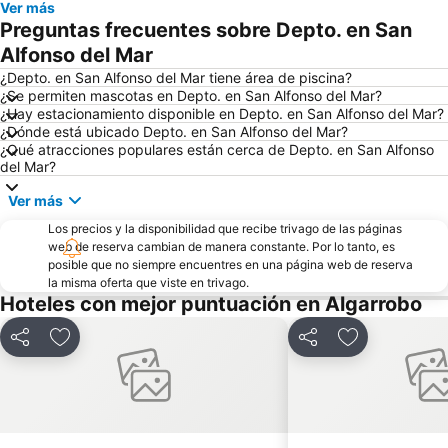
Ver más
Preguntas frecuentes sobre Depto. en San
Festival Internacional de la Canción
Parque Reloj de Flores
Alfonso del Mar
Plaza Sotomayor
Universidad Técnica Federico Santa María
¿Depto. en San Alfonso del Mar tiene área de piscina?
Playa Acapulco
Teatro Municipal
¿Se permiten mascotas en Depto. en San Alfonso del Mar?
¿Hay estacionamiento disponible en Depto. en San Alfonso del Mar?
Playa Cochoa
Miramar
¿Dónde está ubicado Depto. en San Alfonso del Mar?
Plaza José Francisco Vergara
Caleta Abarca
¿Qué atracciones populares están cerca de Depto. en San Alfonso
del Mar?
Playa el Sol
Puerto de Valparaiso
Ver más
Club Viña del Mar
Muelle Vergara
Aeropuerto Viña del Mar
Los precios y la disponibilidad que recibe trivago de las páginas
Laguna Sausalito
web de reserva cambian de manera constante. Por lo tanto, es
Casa Museo de Pablo Neruda
Las Salinas
posible que no siempre encuentres en una página web de reserva
la misma oferta que viste en trivago.
Iglesia Santa Teresita
Plaza Libertador Bernardo OHiggins
Hoteles con mejor puntuación en Algarrobo
Arco Británico
Islote Peñablanca
Parque Italia
Castillo Wulff
Compartir
Agregar a favoritos
Compartir
Agregar a fav
Palacio Rioja
Paseo Bellamar
Museo de Arqueologia e Historia Francisco Fonck
Parque Costero
Pablo Neruda
El Encanto