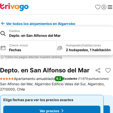
Favoritos
Iniciar 
Me
Ver todos los alojamientos en Algarrobo
Destino
Depto. en San Alfonso del Mar
Check-in/out
Huéspedes/habitaciones
Fechas
2 huéspedes, 1 habitación
Cómo los pagos afectan nuestro ranking
Depto. en San Alfonso del Mar
Compartir
Ag
Apartamento amueblado
9,2
Excelente
(
11.679 puntuaciones
)
5 Estrellas
San Alfonso del Mar, Algarrobo Edificio Velas del Sur, Algarrobo,
2710000, Chile
Elige fechas para ver los precios exactos
Elige fechas para ver los precios exactos
Ver precios
Ver precios