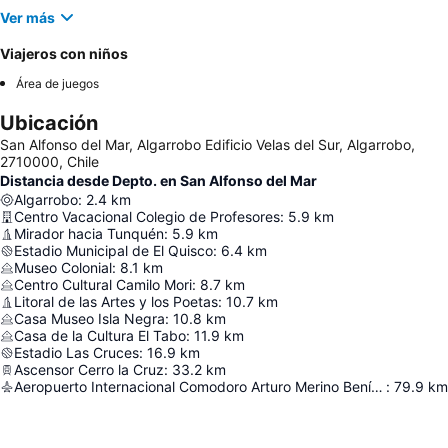
Ver más
Viajeros con niños
Área de juegos
Ubicación
San Alfonso del Mar, Algarrobo Edificio Velas del Sur, Algarrobo,
2710000, Chile
Distancia desde Depto. en San Alfonso del Mar
Algarrobo
:
2.4
km
Centro Vacacional Colegio de Profesores
:
5.9
km
Mirador hacia Tunquén
:
5.9
km
Estadio Municipal de El Quisco
:
6.4
km
Museo Colonial
:
8.1
km
Centro Cultural Camilo Mori
:
8.7
km
Litoral de las Artes y los Poetas
:
10.7
km
Casa Museo Isla Negra
:
10.8
km
Casa de la Cultura El Tabo
:
11.9
km
Estadio Las Cruces
:
16.9
km
Ascensor Cerro la Cruz
:
33.2
km
Aeropuerto Internacional Comodoro Arturo Merino Benítez
:
79.9
km