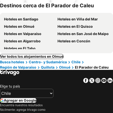
piscina
estaciona
Destinos cerca de El Parador de Caleu
miento
Hoteles en Santiago
Hoteles en Viña del Mar
Hoteles en Olmué
Hoteles en El Quisco
Hoteles en Valparaíso
Hoteles en San José de Maipo
Hoteles en Algarrobo
Hoteles en Concón
Hoteles en El Tabo
Ver todos los alojamientos en Olmué
Busca hoteles
Centro- y Sudamérica
Chile
Región de Valparaíso
Quillota
Olmué
El Parador de Caleu
Facebook
Twitter
Insta
Yo
Elige tu país
Agregar en Google
Encuentra nuestros resultados
fácilmente: agrega trivago como