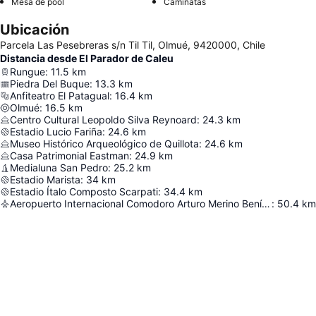
Mesa de pool
Caminatas
Ubicación
Parcela Las Pesebreras s/n Til Til, Olmué, 9420000, Chile
Distancia desde El Parador de Caleu
Rungue
:
11.5
km
Piedra Del Buque
:
13.3
km
Anfiteatro El Patagual
:
16.4
km
Olmué
:
16.5
km
Centro Cultural Leopoldo Silva Reynoard
:
24.3
km
Estadio Lucio Fariña
:
24.6
km
Museo Histórico Arqueológico de Quillota
:
24.6
km
Casa Patrimonial Eastman
:
24.9
km
Medialuna San Pedro
:
25.2
km
Estadio Marista
:
34
km
Estadio Ítalo Composto Scarpati
:
34.4
km
Aeropuerto Internacional Comodoro Arturo Merino Benítez
:
50.4
km