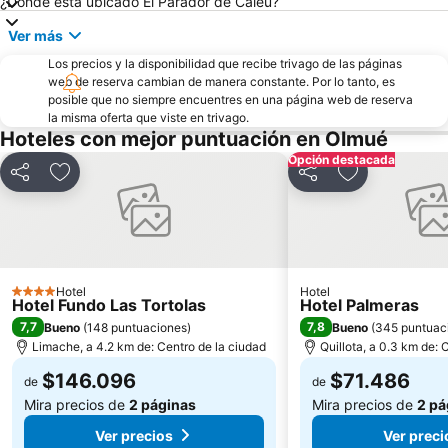
¿Dónde está ubicado El Parador de Caleu?
Ver más
Los precios y la disponibilidad que recibe trivago de las páginas
web de reserva cambian de manera constante. Por lo tanto, es
posible que no siempre encuentres en una página web de reserva
la misma oferta que viste en trivago.
Hoteles con mejor puntuación en Olmué
Opción destacada
Compartir
Agregar a favoritos
Compartir
Agregar a fav
Hotel
Hotel
4 Estrellas
Hotel Fundo Las Tortolas
Hotel Palmeras
7,7
7,8
Bueno
(
148 puntuaciones
)
Bueno
(
345 puntuac
Limache, a 4.2 km de: Centro de la ciudad
Quillota, a 0.3 km de: 
$146.096
$71.486
de
de
Mira precios de
2 páginas
Mira precios de
2 pá
Ver precios
Ver preci