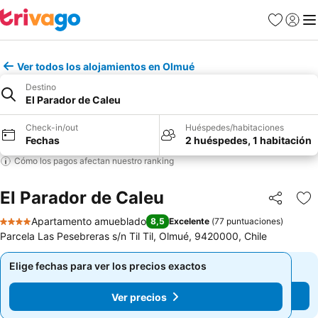
Favoritos
Iniciar 
Me
Ver todos los alojamientos en Olmué
Destino
El Parador de Caleu
Check-in/out
Huéspedes/habitaciones
Fechas
2 huéspedes, 1 habitación
Cómo los pagos afectan nuestro ranking
El Parador de Caleu
Compartir
Ag
Apartamento amueblado
8,5
Excelente
(
77 puntuaciones
)
4 Estrellas
Parcela Las Pesebreras s/n Til Til, Olmué, 9420000, Chile
Elige fechas para ver los precios exactos
Elige fechas para ver los precios exactos
Ver precios
Ver precios