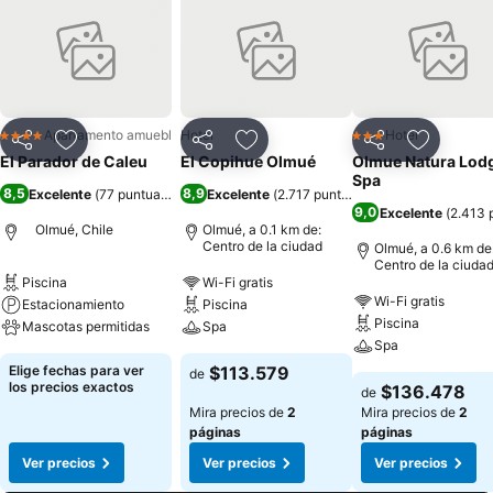
Apartamento amueblado
Hotel
Hotel
4 Estrellas
3 Estrellas
Compartir
Agregar a favoritos
Compartir
Agregar a favoritos
Compartir
Agregar 
El Parador de Caleu
El Copihue Olmué
Olmue Natura Lod
Spa
8,5
8,9
Excelente
(
77 puntuaciones
)
Excelente
(
2.717 puntuaciones
)
9,0
Excelente
(
2.413 
Olmué, Chile
Olmué, a 0.1 km de:
Centro de la ciudad
Olmué, a 0.6 km de
Centro de la ciuda
Piscina
Wi-Fi gratis
Wi-Fi gratis
Estacionamiento
Piscina
Piscina
Mascotas permitidas
Spa
Spa
Elige fechas para ver
$113.579
de
los precios exactos
$136.478
de
Mira precios de
2
Mira precios de
2
páginas
páginas
Ver precios
Ver precios
Ver precios