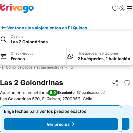
Favoritos
Iniciar 
Me
Ver todos los alojamientos en El Quisco
Destino
Las 2 Golondrinas
Check-in/out
Huéspedes/habitaciones
Fechas
2 huéspedes, 1 habitación
Cómo los pagos afectan nuestro ranking
Las 2 Golondrinas
Compartir
Ag
Apartamento amueblado
9,0
Excelente
(
67 puntuaciones
)
Las Golondrinas 520, El Quisco, 2700359, Chile
Elige fechas para ver los precios exactos
Elige fechas para ver los precios exactos
Ver precios
Ver precios