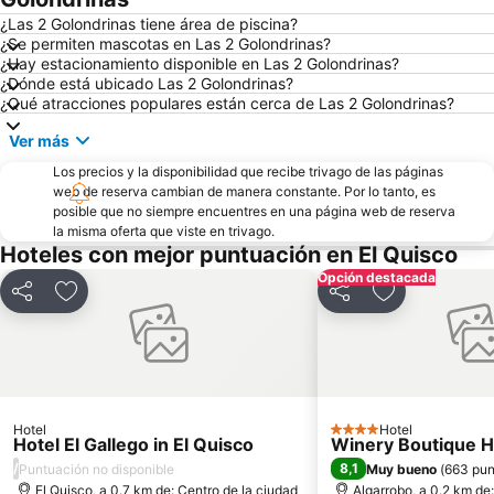
Plaza Sotomayor
Universidad Técnica Federico Santa María
¿Las 2 Golondrinas tiene área de piscina?
¿Se permiten mascotas en Las 2 Golondrinas?
Playa Acapulco
Teatro Municipal
¿Hay estacionamiento disponible en Las 2 Golondrinas?
¿Dónde está ubicado Las 2 Golondrinas?
Playa Cochoa
Miramar
¿Qué atracciones populares están cerca de Las 2 Golondrinas?
Plaza José Francisco Vergara
Caleta Abarca
Ver más
Playa el Sol
Puerto de Valparaiso
Los precios y la disponibilidad que recibe trivago de las páginas
Club Viña del Mar
Muelle Vergara
web de reserva cambian de manera constante. Por lo tanto, es
posible que no siempre encuentres en una página web de reserva
Laguna Sausalito
Casa Museo de Pablo Neruda
la misma oferta que viste en trivago.
Las Salinas
Iglesia Santa Teresita
Hoteles con mejor puntuación en El Quisco
Plaza Libertador Bernardo OHiggins
Arco Británico
Opción destacada
Compartir
Agregar a favoritos
Compartir
Agregar a fav
Islote Peñablanca
Parque Italia
Castillo Wulff
Palacio Rioja
Paseo Bellamar
Museo de Arqueologia e Historia Francisco Fonck
Parque Costero
Pablo Neruda
Hotel
Hotel
El Encanto
4 Estrellas
Hotel El Gallego in El Quisco
Winery Boutique H
/
8,1
Puntuación no disponible
Muy bueno
(
663 pun
El Quisco, a 0.7 km de: Centro de la ciudad
Algarrobo, a 0.2 km de