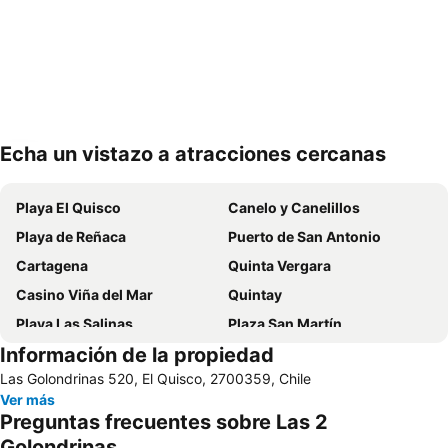
Echa un vistazo a atracciones cercanas
Ampliar mapa
Playa El Quisco
Canelo y Canelillos
Playa de Reñaca
Puerto de San Antonio
Cartagena
Quinta Vergara
Casino Viña del Mar
Quintay
Playa Las Salinas
Plaza San Martín
Información de la propiedad
Estadio Sausalito
Avenida Libertad
Las Golondrinas 520, El Quisco, 2700359, Chile
Mall Marina Arauco
Cerro Alegre
Ver más
Valparaíso Sporting Club
Jardín Botánico
Preguntas frecuentes sobre Las 2
Festival Internacional de la Canción
Parque Reloj de Flores
Golondrinas