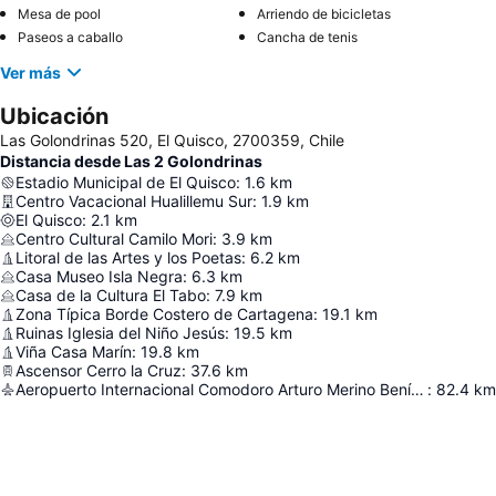
Mesa de pool
Arriendo de bicicletas
Paseos a caballo
Cancha de tenis
Ver más
Ubicación
Las Golondrinas 520, El Quisco, 2700359, Chile
Distancia desde Las 2 Golondrinas
Estadio Municipal de El Quisco
:
1.6
km
Centro Vacacional Hualillemu Sur
:
1.9
km
El Quisco
:
2.1
km
Centro Cultural Camilo Mori
:
3.9
km
Litoral de las Artes y los Poetas
:
6.2
km
Casa Museo Isla Negra
:
6.3
km
Casa de la Cultura El Tabo
:
7.9
km
Zona Típica Borde Costero de Cartagena
:
19.1
km
Ruinas Iglesia del Niño Jesús
:
19.5
km
Viña Casa Marín
:
19.8
km
Ascensor Cerro la Cruz
:
37.6
km
Aeropuerto Internacional Comodoro Arturo Merino Benítez
:
82.4
km