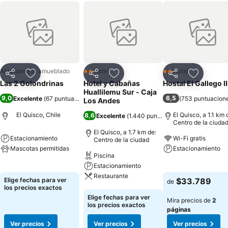
Apartamento amueblado
Hotel
Hotel
2 Estrellas
2 Estrellas
Compartir
Agregar a favoritos
Compartir
Agregar a favoritos
Compartir
Agregar 
Las 2 Golondrinas
Hotel y Cabañas
Hostal El Gallego II
Huallilemu Sur - Caja
9,0
6,5
Excelente
(
67 puntuaciones
)
(
753 puntuacion
Los Andes
El Quisco, Chile
El Quisco, a 1.1 km 
8,6
Excelente
(
1.440 puntuaciones
)
Centro de la ciuda
El Quisco, a 1.7 km de:
Estacionamiento
Wi-Fi gratis
Centro de la ciudad
Mascotas permitidas
Estacionamiento
Piscina
Estacionamiento
Ver precios
Ver precios
Restaurante
Elige fechas para ver
$33.789
de
los precios exactos
Ver precios
Elige fechas para ver
Mira precios de
2
los precios exactos
páginas
Ver precios
Ver precios
Ver precios