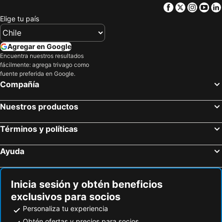
Facebook
Twitter
Insta
Yo
Elige tu país
Agregar en Google
Encuentra nuestros resultados
fácilmente: agrega trivago como
fuente preferida en Google.
Compañía
Nuestros productos
Términos y políticas
Ayuda
Inicia sesión y obtén beneficios
exclusivos para socios
Personaliza tu experiencia
Obtén ofertas y precios para socios