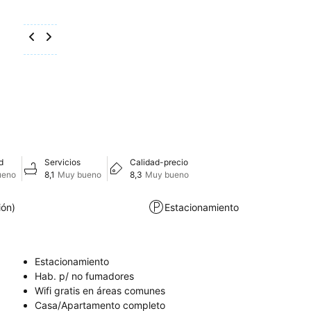
d
Servicios
Calidad-precio
ueno
8,1
Muy bueno
8,3
Muy bueno
ión)
Estacionamiento
Estacionamiento
Hab. p/ no fumadores
Wifi gratis en áreas comunes
Casa/Apartamento completo