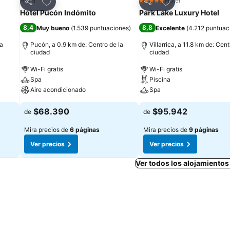
Agregar a favoritos
Agregar a favorit
Hotel
Hotel
5 Estrellas
Compartir
Compartir
Hotel Pucón Indómito
Park Lake Luxury Hotel
8,4
8,8
Muy bueno
(
1.539 puntuaciones
)
Excelente
(
4.212 puntuac
la
Pucón, a 0.9 km de: Centro de la
Villarrica, a 11.8 km de: Cent
ciudad
ciudad
Wi-Fi gratis
Wi-Fi gratis
Spa
Piscina
Aire acondicionado
Spa
$68.390
$95.942
de
de
Mira precios de
6 páginas
Mira precios de
9 páginas
Ver precios
Ver precios
Ver todos los alojamiento