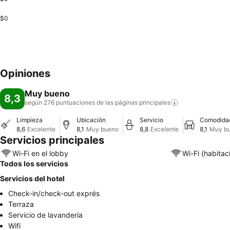
$0
Opiniones
Muy bueno
8,3
según 276 puntuaciones de las páginas
principales
Limpieza
Ubicación
Servicio
Comodida
8,6
Excelente
8,1
Muy bueno
8,8
Excelente
8,1
Muy b
Servicios principales
Wi-Fi en el lobby
Wi-Fi (habitac
Todos los servicios
Servicios del hotel
Check-in/check-out exprés
Terraza
Servicio de lavandería
Wifi