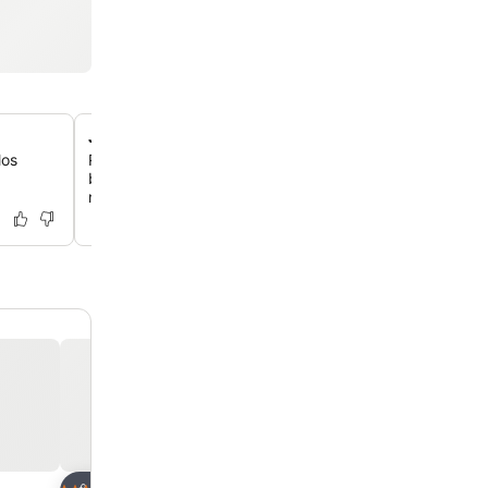
Jardín tranquilo con barbacoa
los
Relájate en un entorno de jardín tranquilo, con instalaci
barbacoa perfectas para disfrutar de comidas al aire lib
naturaleza.