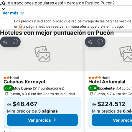
¿Qué atracciones populares están cerca de Rustico Pucon?
Ver más
Los precios y la disponibilidad que recibe trivago de las páginas web d
en una página web de reserva la misma oferta que viste en trivago.
Hoteles con mejor puntuación en Pucón
Agregar a favoritos
Agregar a favor
Compartir
Compartir
Hotel
Hotel
2 Estrellas
4 Estrellas
Cabañas Kernayel
Hotel Antumalal
8,2
9,4
Muy bueno
(
517 puntuaciones
)
Excelente
(
1.455 pu
Pucón, a 0.6 km de: Centro de la ciudad
Pucón, a 2.4 km de: Ce
$48.467
$224.512
de
de
Mira precios de
3 páginas
Mira precios de
6 pá
Ver precios
Ver preci