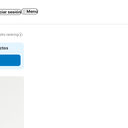
Menú
iciar sesión
tro ranking
actos