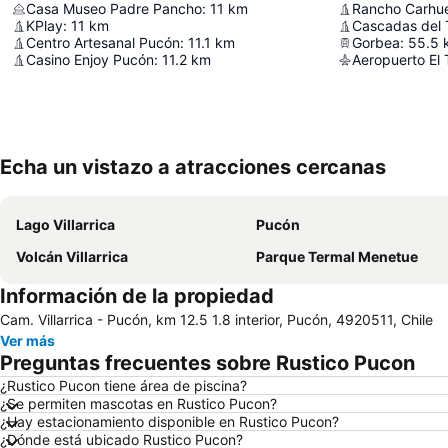
Casa Museo Padre Pancho
:
11
km
Rancho Carhue
KPlay
:
11
km
Cascadas del 
Centro Artesanal Pucón
:
11.1
km
Gorbea
:
55.5
Casino Enjoy Pucón
:
11.2
km
Aeropuerto El 
Echa un vistazo a atracciones cercanas
Lago Villarrica
Pucón
Volcán Villarrica
Parque Termal Menetue
Información de la propiedad
Cam. Villarrica - Pucón, km 12.5 1.8 interior, Pucón, 4920511, Chile
Ver más
Preguntas frecuentes sobre Rustico Pucon
¿Rustico Pucon tiene área de piscina?
¿Se permiten mascotas en Rustico Pucon?
¿Hay estacionamiento disponible en Rustico Pucon?
¿Dónde está ubicado Rustico Pucon?