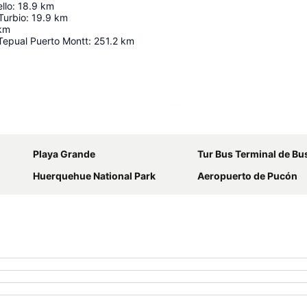
llo
:
18.9
km
Turbio
:
19.9
km
km
Tepual Puerto Montt
:
251.2
km
Ampliar mapa
Playa Grande
Tur Bus Terminal de Bu
Huerquehue National Park
Aeropuerto de Pucón