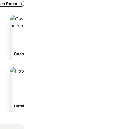
s en Pucón
Casa de huéspedes
Apart-hotel
Hoteles de playa
Hoteles con estacionam