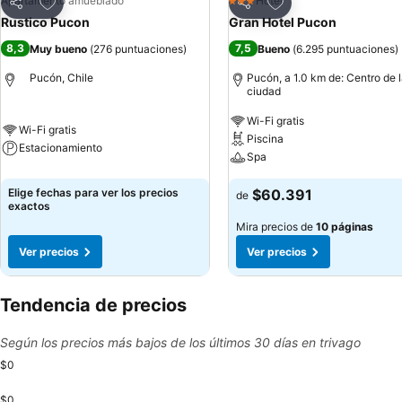
Agregar a favoritos
Agregar a favoritos
Apartamento amueblado
Hotel
3 Estrellas
Compartir
Compartir
Rustico Pucon
Gran Hotel Pucon
8,3
7,5
Muy bueno
(
276 puntuaciones
)
Bueno
(
6.295 puntuaciones
)
Pucón, Chile
Pucón, a 1.0 km de: Centro de 
ciudad
Wi-Fi gratis
Wi-Fi gratis
Piscina
Estacionamiento
Spa
Elige fechas para ver los precios
$60.391
de
exactos
Mira precios de
10 páginas
Ver precios
Ver precios
Tendencia de precios
Según los precios más bajos de los últimos 30 días en trivago
$0
$0