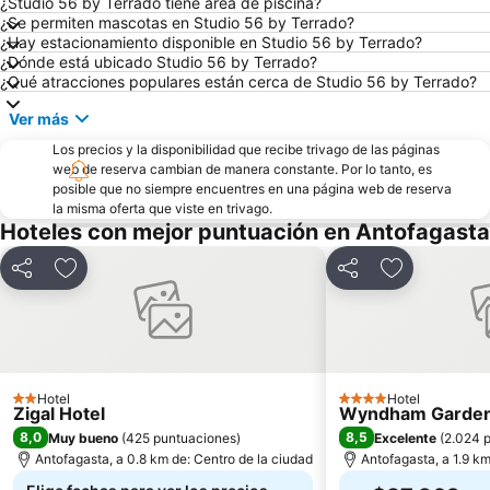
¿Studio 56 by Terrado tiene área de piscina?
¿Se permiten mascotas en Studio 56 by Terrado?
¿Hay estacionamiento disponible en Studio 56 by Terrado?
¿Dónde está ubicado Studio 56 by Terrado?
¿Qué atracciones populares están cerca de Studio 56 by Terrado?
Ver más
Los precios y la disponibilidad que recibe trivago de las páginas
web de reserva cambian de manera constante. Por lo tanto, es
posible que no siempre encuentres en una página web de reserva
la misma oferta que viste en trivago.
Hoteles con mejor puntuación en Antofagasta
Compartir
Agregar a favoritos
Compartir
Agregar a f
Hotel
Hotel
2 Estrellas
4 Estrellas
Zigal Hotel
Wyndham Garden 
8,0
8,5
Muy bueno
(
425 puntuaciones
)
Excelente
(
2.024 
Antofagasta, a 0.8 km de: Centro de la ciudad
Antofagasta, a 1.9 km