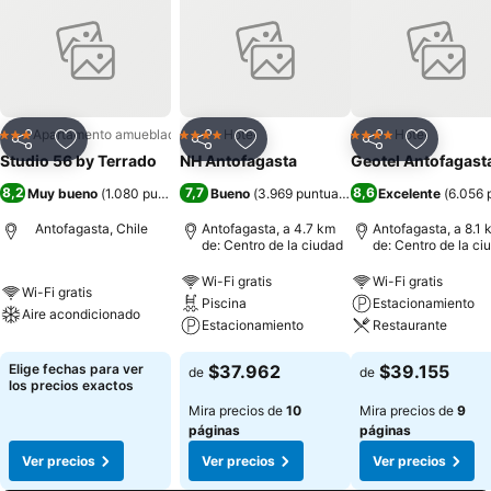
Apartamento amueblado
Hotel
Hotel
3 Estrellas
4 Estrellas
4 Estrellas
Compartir
Agregar a favoritos
Compartir
Agregar a favoritos
Compartir
Agregar 
Studio 56 by Terrado
NH Antofagasta
Geotel Antofagast
8,2
7,7
8,6
Muy bueno
(
1.080 puntuaciones
Bueno
)
(
3.969 puntuaciones
Excelente
)
(
6.056 
Antofagasta, Chile
Antofagasta, a 4.7 km
Antofagasta, a 8.1 
de: Centro de la ciudad
de: Centro de la ci
Wi-Fi gratis
Wi-Fi gratis
Wi-Fi gratis
Piscina
Estacionamiento
Aire acondicionado
Estacionamiento
Restaurante
Elige fechas para ver
$37.962
$39.155
de
de
los precios exactos
Mira precios de
10
Mira precios de
9
páginas
páginas
Ver precios
Ver precios
Ver precios