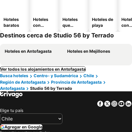
Hoteles
Hoteles
Hoteles
Hoteles de
Hote
baratos
con
que
playa
con
piscina
aceptan
esta
Destinos cerca de Studio 56 by Terrado
mascotas
mien
Hoteles en Antofagasta
Hoteles en Mejillones
Ver todos los alojamientos en Antofagasta
Busca hoteles
Centro- y Sudamérica
Chile
Región de Antofagasta
Provincia de Antofagasta
Antofagasta
Studio 56 by Terrado
Facebook
Twitter
Insta
Yo
Elige tu país
Agregar en Google