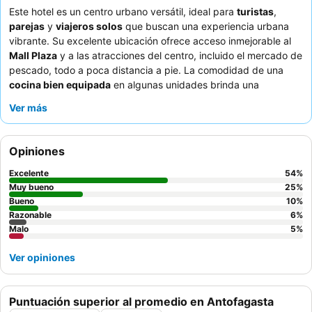
Este hotel es un centro urbano versátil, ideal para
turistas
,
parejas
y
viajeros solos
que buscan una experiencia urbana
vibrante. Su excelente ubicación ofrece acceso inmejorable al
Mall Plaza
y a las atracciones del centro, incluido el mercado de
pescado, todo a poca distancia a pie. La comodidad de una
cocina bien equipada
en algunas unidades brinda una
sensación de hogar lejos del hogar. Los huéspedes elogian
Ver más
constantemente al
personal de recepción, atento y cordial
, y
las espléndidas y variadas opciones de desayuno. Para una
estancia más tranquila con vistas potencialmente mejores, se
Opiniones
recomienda solicitar una
habitación en un piso alto
.
Excelente
54
%
Muy bueno
25
%
Bueno
10
%
Razonable
6
%
Malo
5
%
Ver opiniones
Puntuación superior al promedio en Antofagasta