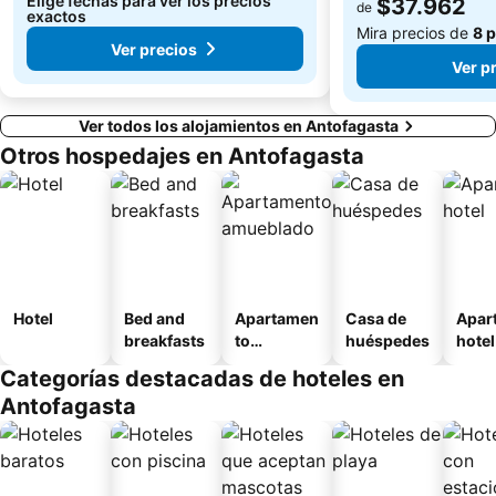
Elige fechas para ver los precios
$37.962
de
exactos
Mira precios de
8 
Ver precios
Ver p
Ver todos los alojamientos en Antofagasta
Otros hospedajes en Antofagasta
Hotel
Bed and
Apartamen
Casa de
Apar
breakfasts
to
huéspedes
hotel
amueblad
Categorías destacadas de hoteles en
o
Antofagasta