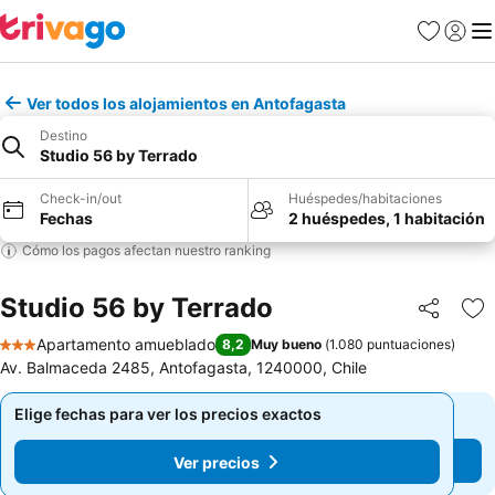
Favoritos
Iniciar 
Me
Ver todos los alojamientos en Antofagasta
Destino
Studio 56 by Terrado
Check-in/out
Huéspedes/habitaciones
Fechas
2 huéspedes, 1 habitación
Cómo los pagos afectan nuestro ranking
Studio 56 by Terrado
Compartir
Ag
Apartamento amueblado
8,2
Muy bueno
(
1.080 puntuaciones
)
3 Estrellas
Av. Balmaceda 2485, Antofagasta, 1240000, Chile
Elige fechas para ver los precios exactos
Elige fechas para ver los precios exactos
Ver precios
Ver precios