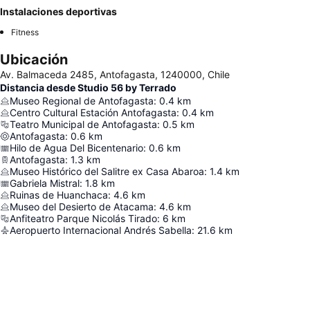
Instalaciones deportivas
Fitness
Ubicación
Av. Balmaceda 2485, Antofagasta, 1240000, Chile
Distancia desde Studio 56 by Terrado
Museo Regional de Antofagasta
:
0.4
km
Centro Cultural Estación Antofagasta
:
0.4
km
Teatro Municipal de Antofagasta
:
0.5
km
Antofagasta
:
0.6
km
Hilo de Agua Del Bicentenario
:
0.6
km
Antofagasta
:
1.3
km
Museo Histórico del Salitre ex Casa Abaroa
:
1.4
km
Gabriela Mistral
:
1.8
km
Ruinas de Huanchaca
:
4.6
km
Museo del Desierto de Atacama
:
4.6
km
Anfiteatro Parque Nicolás Tirado
:
6
km
Aeropuerto Internacional Andrés Sabella
:
21.6
km