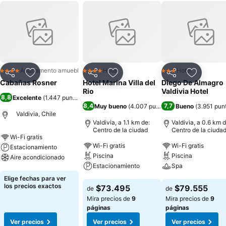
Apartamento amueblado
Hotel
Hotel
4 Estrellas
4 Estrellas
3 Estrellas
Compartir
Agregar a favoritos
Compartir
Agregar a favoritos
Compartir
Agregar 
Cabañas Rosner
Hotel Marina Villa del
Diego De Almagro
Rio
Valdivia Hotel
8,8
Excelente
(
1.447 puntuaciones
)
8,4
7,7
Muy bueno
(
4.007 puntuaciones
Bueno
)
(
3.951 pun
Valdivia, Chile
Valdivia, a 1.1 km de:
Valdivia, a 0.6 km d
Centro de la ciudad
Centro de la ciuda
Wi-Fi gratis
Wi-Fi gratis
Wi-Fi gratis
Estacionamiento
Piscina
Piscina
Aire acondicionado
Estacionamiento
Spa
Ver precios
Elige fechas para ver
Ver precios
Ver precios
los precios exactos
$73.495
$79.555
de
de
Mira precios de
9
Mira precios de
9
páginas
páginas
Ver precios
Ver precios
Ver precios