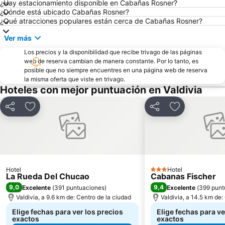
¿Hay estacionamiento disponible en Cabañas Rosner?
¿Dónde está ubicado Cabañas Rosner?
¿Qué atracciones populares están cerca de Cabañas Rosner?
Ver más
Los precios y la disponibilidad que recibe trivago de las páginas
web de reserva cambian de manera constante. Por lo tanto, es
posible que no siempre encuentres en una página web de reserva
la misma oferta que viste en trivago.
Hoteles con mejor puntuación en Valdivia
Compartir
Agregar a favoritos
Compartir
Agregar a fav
Hotel
Hotel
3 Estrellas
La Rueda Del Chucao
Cabanas Fischer
9,0
9,4
Excelente
(
391 puntuaciones
)
Excelente
(
399 punt
Valdivia, a 9.6 km de: Centro de la ciudad
Valdivia, a 14.5 km de:
Elige fechas para ver los precios
Elige fechas para ve
exactos
exactos