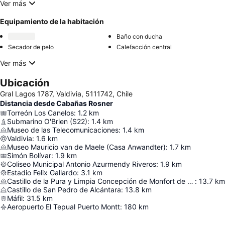
Ver más
Equipamiento de la habitación
Baño con ducha
Secador de pelo
Calefacción central
Ver más
Ubicación
Gral Lagos 1787, Valdivia, 5111742, Chile
Distancia desde Cabañas Rosner
Torreón Los Canelos
:
1.2
km
Submarino O'Brien (S22)
:
1.4
km
Museo de las Telecomunicaciones
:
1.4
km
Valdivia
:
1.6
km
Museo Mauricio van de Maele (Casa Anwandter)
:
1.7
km
Simón Bolívar
:
1.9
km
Coliseo Municipal Antonio Azurmendy Riveros
:
1.9
km
Estadio Felix Gallardo
:
3.1
km
Castillo de la Pura y Limpia Concepción de Monfort de Lemus
:
13.7
km
Castillo de San Pedro de Alcántara
:
13.8
km
Máfil
:
31.5
km
Aeropuerto El Tepual Puerto Montt
:
180
km