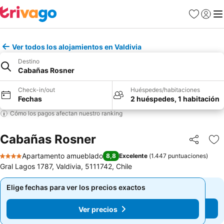
Favoritos
Iniciar 
Me
Ver todos los alojamientos en Valdivia
Destino
Cabañas Rosner
Check-in/out
Huéspedes/habitaciones
Fechas
2 huéspedes, 1 habitación
Cómo los pagos afectan nuestro ranking
Cabañas Rosner
Compartir
Ag
Apartamento amueblado
8,8
Excelente
(
1.447 puntuaciones
)
4 Estrellas
Gral Lagos 1787, Valdivia, 5111742, Chile
Elige fechas para ver los precios exactos
Elige fechas para ver los precios exactos
Ver precios
Ver precios