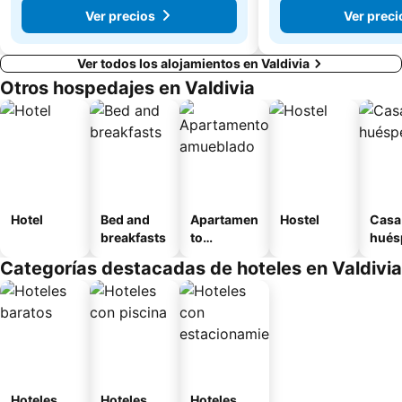
Ver precios
Ver preci
Ver todos los alojamientos en Valdivia
Otros hospedajes en Valdivia
Hotel
Bed and
Apartamen
Hostel
Casa
breakfasts
to
hués
amueblad
Categorías destacadas de hoteles en Valdivia
o
Hoteles
Hoteles
Hoteles