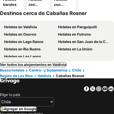
baratos
con
con
piscina
estaciona
Destinos cerca de Cabañas Rosner
miento
Hoteles en Valdivia
Hoteles en Panguipulli
Hoteles en Osorno
Hoteles en Futrono
Hoteles en Lago Ranco
Hoteles en San Juan de la Costa
Hoteles en Río Bueno
Hoteles en La Unión
Hoteles en Los Lagos
Ver todos los alojamientos en Valdivia
Busca hoteles
Centro- y Sudamérica
Chile
Región de Los Ríos
Valdivia
Cabañas Rosner
Facebook
Twitter
Insta
Yo
Elige tu país
Agregar en Google
Encuentra nuestros resultados