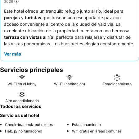
2026
Este hotel ofrece un tranquilo refugio junto al río, ideal para
parejas
y
turistas
que buscan una escapada de paz con
acceso conveniente al centro de la ciudad de Valdivia. La
excelente ubicación de la propiedad cuenta con una hermosa
terraza con vistas al río
, perfecta para relajarse y disfrutar de
las vistas panorámicas. Los huéspedes elogian constantemente
al
personal atento y amable
y aprecian la disponibilidad de un
Ver más
desayuno regular. Para una experiencia mejorada, considere
seleccionar una cabaña con
vistas al río
para sumergirse por
Servicios principales
completo en el sereno entorno.
Wi-Fi en el lobby
Wi-Fi (habitación)
Estacionamiento
Aire acondicionado
Todos los servicios
Servicios del hotel
Check-in/check-out exprés
Estacionamiento
Hab. p/ no fumadores
Wifi gratis en áreas comunes