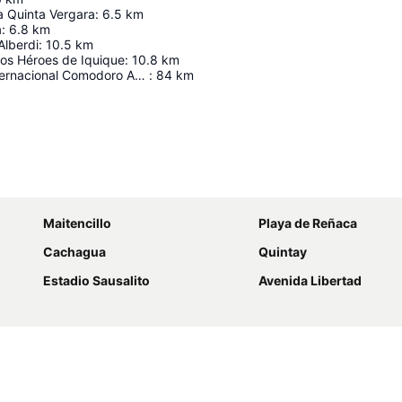
la Quinta Vergara
:
6.5
km
a
:
6.8
km
Alberdi
:
10.5
km
os Héroes de Iquique
:
10.8
km
Aeropuerto Internacional Comodoro Arturo Merino Benítez
:
84
km
Ampliar mapa
Maitencillo
Playa de Reñaca
Cachagua
Quintay
Estadio Sausalito
Avenida Libertad