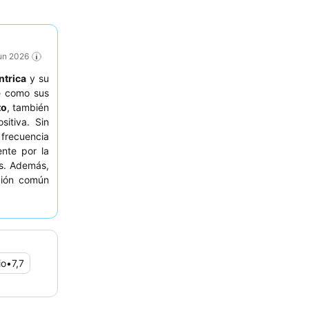
Jun 2026
ntrica
y su
e como sus
to
, también
sitiva. Sin
frecuencia
nte por la
s. Además,
ión común
abitaciones
señalan la
ntenimiento
ara
turistas
n ambiente
io
•
7,7
nes no les
encontrarlo
siderar la