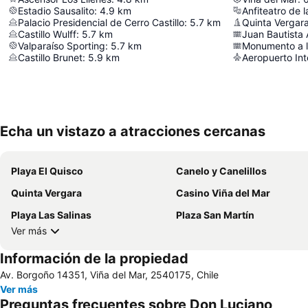
Estadio Sausalito
:
4.9
km
Anfiteatro de 
Palacio Presidencial de Cerro Castillo
:
5.7
km
Quinta Vergar
Castillo Wulff
:
5.7
km
Juan Bautista 
Valparaíso Sporting
:
5.7
km
Monumento a l
Castillo Brunet
:
5.9
km
Echa un vistazo a atracciones cercanas
Playa El Quisco
Canelo y Canelillos
Quinta Vergara
Casino Viña del Mar
Playa Las Salinas
Plaza San Martín
Ver más
Información de la propiedad
Av. Borgoño 14351, Viña del Mar, 2540175, Chile
Ver más
Preguntas frecuentes sobre Don Luciano