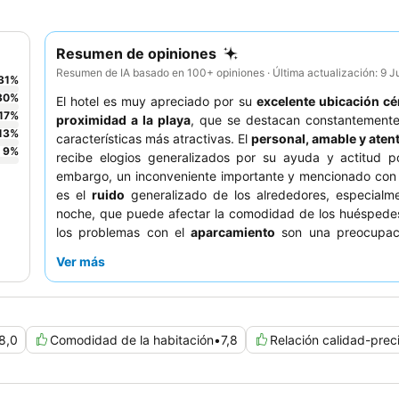
Resumen de opiniones
Resumen de IA basado en 100+ opiniones · Última actualización: 9 
31
%
30
%
El hotel es muy apreciado por su
excelente ubicación cé
17
%
proximidad a la playa
, que se destacan constantement
13
%
características más atractivas. El
personal, amable y aten
9
%
recibe elogios generalizados por su ayuda y actitud po
embargo, un inconveniente importante y mencionado con 
es el
ruido
generalizado de los alrededores, especialme
noche, que puede afectar la comodidad de los huéspede
los problemas con el
aparcamiento
son una preocupac
entre los visitantes. La comodidad y la limpieza de las h
Ver más
suscitan opiniones encontradas, y algunos huéspedes 
necesidad de actualizar la infraestructura y realizar un ma
más constante. Este hotel es especialmente adecuado p
y
amantes de la playa
que priorizan la comodidad y u
8,0
Comodidad de la habitación
•
7,8
Relación calidad-prec
animado. Los
viajeros más jóvenes
o aquellos a quie
importan los sonidos de la vida nocturna también pueden 
atractivo. Los huéspedes sensibles al ruido deben con