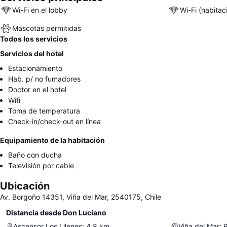
Wi-Fi en el lobby
Wi-Fi (habitac
Mascotas permitidas
Todos los servicios
Servicios del hotel
Estacionamiento
Hab. p/ no fumadores
Doctor en el hotel
Wifi
Toma de temperatura
Check-in/check-out en línea
Equipamiento de la habitación
Baño con ducha
Televisión por cable
Ubicación
Av. Borgoño 14351, Viña del Mar, 2540175, Chile
Distancia desde Don Luciano
Ascensor Los Lilenes
:
4.8
km
Viña del Mar
: