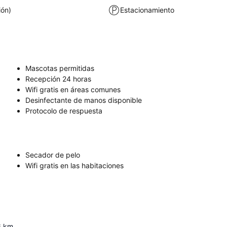
posibilidad de llevar tapones para los oídos, y es aconseja
ión)
Estacionamiento
los arreglos de estacionamiento con anticipación debido
limitado y difícil.
Mascotas permitidas
Recepción 24 horas
Wifi gratis en áreas comunes
Desinfectante de manos disponible
Protocolo de respuesta
Secador de pelo
Wifi gratis en las habitaciones
6
km