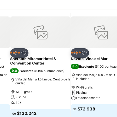
Agregar a favoritos
Agregar a favorit
Hotel
Hotel
4 Estrellas
4 Estrellas
Compartir
Compartir
y
Sheraton Miramar Hotel &
Novotel Vina del Mar
Convention Center
8,6
es
)
Excelente
(
5.103 puntuac
9,0
Excelente
(
8.196 puntuaciones
)
tro de
Viña del Mar, a 0.9 km de: C
la ciudad
Viña del Mar, a 1.5 km de: Centro de la
ciudad
Wi-Fi gratis
Wi-Fi gratis
Piscina
Piscina
Estacionamiento
Spa
$72.938
de
$132.242
de