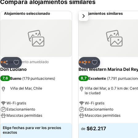
Compara alojamientos similares
Alojamiento seleccionado
Alojamientos similares
siguiente
Agregar a favoritos
Agregar a favoritos
Apartamento amueblado
Hotel
2 Estrellas
4 Estrellas
Compartir
Compartir
Don Luciano
Best Western Marina Del Re
7,6
8,7
Bueno
(
179 puntuaciones
)
Excelente
(
7.791 puntuacion
Viña del Mar, Chile
Viña del Mar, a 0.7 km de: Cen
la ciudad
Wi-Fi gratis
Wi-Fi gratis
Estacionamiento
Estacionamiento
Mascotas permitidas
Mascotas permitidas
Elige fechas para ver los precios
$62.217
de
exactos