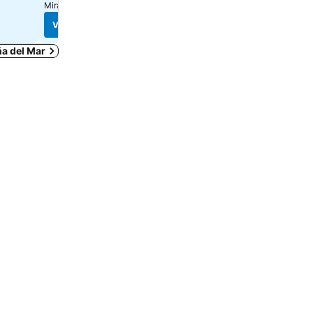
Mira precios de
12 páginas
Mira precios de
7 páginas
Ver precios
Ver precios
ña del Mar