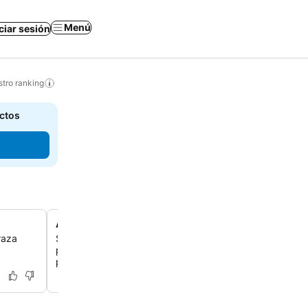
Menú
iciar sesión
tro ranking
actos
Acceso a la playa de Reñaca
raza
Sumérgete en el animado ambiente de la playa de Reña
por sus arenas blancas, el surf y la vibrante energía cos
pasos del alojamiento.