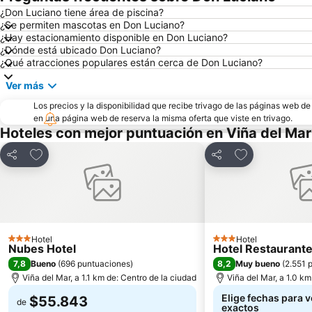
¿Don Luciano tiene área de piscina?
¿Se permiten mascotas en Don Luciano?
¿Hay estacionamiento disponible en Don Luciano?
¿Dónde está ubicado Don Luciano?
¿Qué atracciones populares están cerca de Don Luciano?
Ver más
Los precios y la disponibilidad que recibe trivago de las páginas web d
en una página web de reserva la misma oferta que viste en trivago.
Hoteles con mejor puntuación en Viña del Mar
Agregar a favoritos
Agregar a favo
Compartir
Compartir
Hotel
Hotel
3 Estrellas
3 Estrellas
Nubes Hotel
Hotel Restaurant
7,8
8,2
Bueno
(
696 puntuaciones
)
Muy bueno
(
2.551 
Viña del Mar, a 1.1 km de: Centro de la ciudad
Viña del Mar, a 1.0 km
Elige fechas para v
$55.843
de
exactos