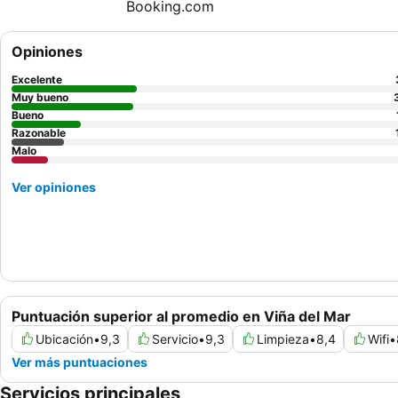
Opiniones
Excelente
Muy bueno
Bueno
Razonable
Malo
Ver opiniones
Puntuación superior al promedio en Viña del Mar
Ubicación
•
9,3
Servicio
•
9,3
Limpieza
•
8,4
Wifi
•
Ver más puntuaciones
Servicios principales