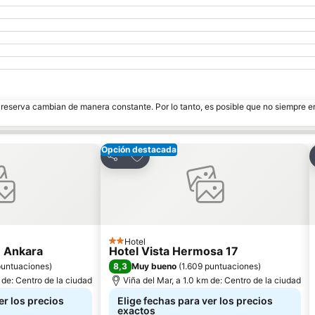
e reserva cambian de manera constante. Por lo tanto, es posible que no siempre 
Opción destacada
ritos
Agregar a favoritos
Compartir
Hotel
2 Estrellas
e Ankara
Hotel Vista Hermosa 17
8,3
puntuaciones
)
Muy bueno
(
1.609 puntuaciones
)
 de: Centro de la ciudad
Viña del Mar, a 1.0 km de: Centro de la ciudad
er los precios
Elige fechas para ver los precios
exactos