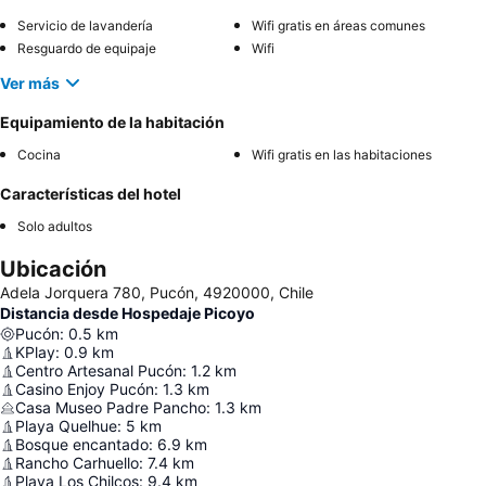
Servicio de lavandería
Wifi gratis en áreas comunes
Resguardo de equipaje
Wifi
Ver más
Equipamiento de la habitación
Cocina
Wifi gratis en las habitaciones
Características del hotel
Solo adultos
Ubicación
Adela Jorquera 780, Pucón, 4920000, Chile
Distancia desde Hospedaje Picoyo
Pucón
:
0.5
km
KPlay
:
0.9
km
Centro Artesanal Pucón
:
1.2
km
Casino Enjoy Pucón
:
1.3
km
Casa Museo Padre Pancho
:
1.3
km
Playa Quelhue
:
5
km
Bosque encantado
:
6.9
km
Rancho Carhuello
:
7.4
km
Playa Los Chilcos
:
9.4
km