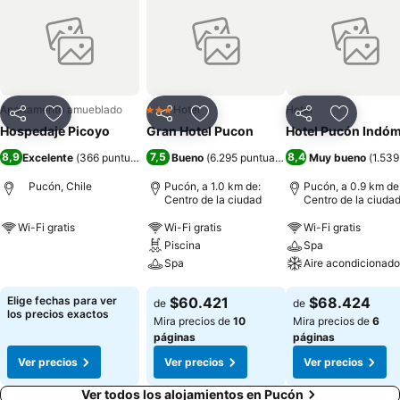
Apartamento amueblado
Hotel
Hotel
3 Estrellas
Compartir
Agregar a favoritos
Compartir
Agregar a favoritos
Compartir
Agregar 
Hospedaje Picoyo
Gran Hotel Pucon
Hotel Pucón Indóm
8,9
7,5
8,4
Excelente
(
366 puntuaciones
)
Bueno
(
6.295 puntuaciones
)
Muy bueno
(
1.539
Pucón, Chile
Pucón, a 1.0 km de:
Pucón, a 0.9 km de
Centro de la ciudad
Centro de la ciuda
Wi-Fi gratis
Wi-Fi gratis
Wi-Fi gratis
Piscina
Spa
Ver precios
Spa
Aire acondicionado
Ver precios
Ver precios
Elige fechas para ver
$60.421
$68.424
de
de
los precios exactos
Mira precios de
10
Mira precios de
6
páginas
páginas
Ver precios
Ver precios
Ver precios
Ver todos los alojamientos en Pucón