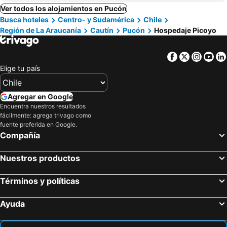
Ver todos los alojamientos en Pucón
Busca hoteles
Centro- y Sudamérica
Chile
Región de La Araucanía
Cautín
Pucón
Hospedaje Picoyo
Facebook
Twitter
Insta
Yo
Elige tu país
Agregar en Google
Encuentra nuestros resultados
fácilmente: agrega trivago como
fuente preferida en Google.
Compañía
Nuestros productos
Términos y políticas
Ayuda