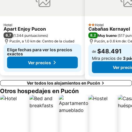
Hotel
Hotel
2 Estrellas
Apart Enjoy Pucon
Cabañas Kernayel
6,7
8,2
(
1.344 puntuaciones
)
Muy bueno
(
517 pun
Pucón, a 1.0 km de: Centro de la ciudad
Pucón, a 0.6 km de: Ce
Elige fechas para ver los precios
$48.491
de
exactos
Mira precios de
3 pá
Ver precios
Ver preci
Ver todos los alojamientos en Pucón
Otros hospedajes en Pucón