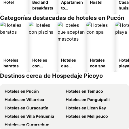
Hotel
Bed and
Apartamen
Hostel
Casa
breakfasts
to
hués
amueblad
Categorías destacadas de hoteles en Pucón
o
Hoteles
Hoteles
Hoteles
Hoteles
Hotel
baratos
con
que
con spa
play
piscina
aceptan
Destinos cerca de Hospedaje Picoyo
mascotas
Hoteles en Pucón
Hoteles en Temuco
Hoteles en Villarrica
Hoteles en Panguipulli
Hoteles en Curacautín
Hoteles en Lican Ray
Hoteles en Villa Pehuenia
Hoteles en Melipeuco
Hoteles en Curarrehue