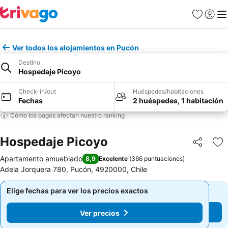
Favoritos
Iniciar 
Me
Ver todos los alojamientos en Pucón
Destino
Hospedaje Picoyo
Check-in/out
Huéspedes/habitaciones
Fechas
2 huéspedes, 1 habitación
Cómo los pagos afectan nuestro ranking
Hospedaje Picoyo
Compartir
Ag
Apartamento amueblado
8,9
Excelente
(
366 puntuaciones
)
Adela Jorquera 780, Pucón, 4920000, Chile
Elige fechas para ver los precios exactos
Elige fechas para ver los precios exactos
Ver precios
Ver precios