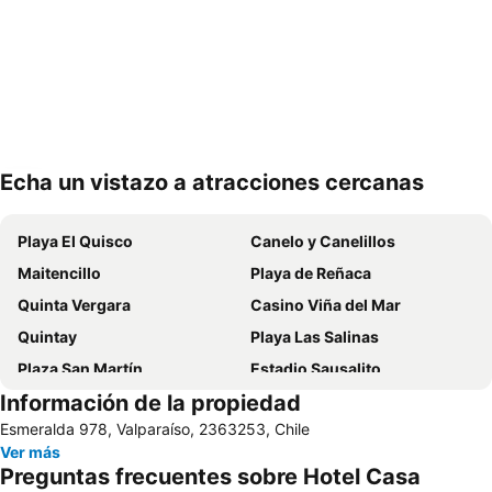
Echa un vistazo a atracciones cercanas
Ampliar mapa
Playa El Quisco
Canelo y Canelillos
Maitencillo
Playa de Reñaca
Quinta Vergara
Casino Viña del Mar
Quintay
Playa Las Salinas
Plaza San Martín
Estadio Sausalito
Información de la propiedad
Avenida Libertad
Mall Marina Arauco
Esmeralda 978, Valparaíso, 2363253, Chile
Cerro Alegre
Valparaíso Sporting Club
Ver más
Jardín Botánico
Festival Internacional de la Canción
Preguntas frecuentes sobre Hotel Casa