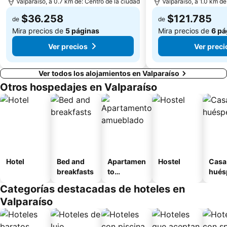
Valparaíso, a 0.7 km de: Centro de la ciudad
Valparaíso, a 1.0 km de
$36.258
$121.785
de
de
Mira precios de
5 páginas
Mira precios de
6 pá
Ver precios
Ver preci
Ver todos los alojamientos en Valparaíso
Otros hospedajes en Valparaíso
Hotel
Bed and
Apartamen
Hostel
Casa
breakfasts
to
hués
amueblad
Categorías destacadas de hoteles en
o
Valparaíso