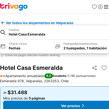
Favoritos
Iniciar 
Me
Ver todos los alojamientos en Valparaíso
Destino
Hotel Casa Esmeralda
Check-in/out
Huéspedes/habitaciones
Fechas
2 huéspedes, 1 habitación
Cómo los pagos afectan nuestro ranking
Hotel Casa Esmeralda
Compartir
Ag
Apartamento amueblado
9,2
Excelente
(
1.780 puntuaciones
)
2 Estrellas
Esmeralda 978, Valparaíso, 2363253, Chile
$31.488
$31.488
de
de
Mira precios de
5 páginas
Mira precios de
5 páginas
Ver precios
Ver precios