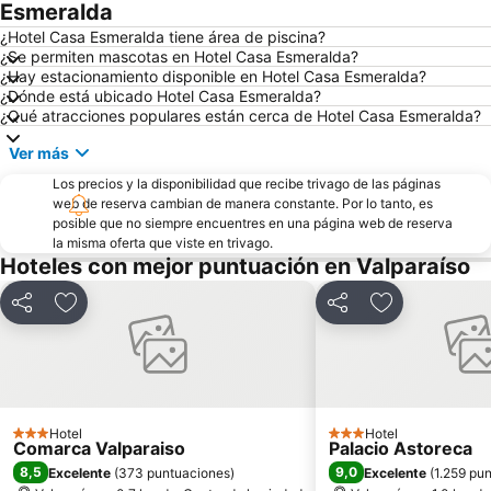
Parque Reloj de Flores
Plaza Sotomayor
Esmeralda
Universidad Técnica Federico Santa María
Playa Acapulco
¿Hotel Casa Esmeralda tiene área de piscina?
¿Se permiten mascotas en Hotel Casa Esmeralda?
Teatro Municipal
Playa Cochoa
¿Hay estacionamiento disponible en Hotel Casa Esmeralda?
¿Dónde está ubicado Hotel Casa Esmeralda?
Miramar
Plaza José Francisco Vergara
¿Qué atracciones populares están cerca de Hotel Casa Esmeralda?
Caleta Abarca
Playa el Sol
Ver más
Puerto de Valparaiso
Club Viña del Mar
Los precios y la disponibilidad que recibe trivago de las páginas
Muelle Vergara
Aeropuerto Viña del Mar
web de reserva cambian de manera constante. Por lo tanto, es
posible que no siempre encuentres en una página web de reserva
Laguna Sausalito
Casa Museo de Pablo Neruda
la misma oferta que viste en trivago.
Las Salinas
Iglesia Santa Teresita
Hoteles con mejor puntuación en Valparaíso
Plaza Libertador Bernardo OHiggins
Arco Británico
Compartir
Agregar a favoritos
Compartir
Agregar a fav
Parque Italia
Castillo Wulff
Islote Peñablanca
Palacio Rioja
Museo de Arqueologia e Historia Francisco Fonck
Parque Costero
El Encanto
Pablo Neruda
Hotel
Hotel
3 Estrellas
3 Estrellas
Comarca Valparaiso
Palacio Astoreca
8,5
9,0
Excelente
(
373 puntuaciones
)
Excelente
(
1.259 pu