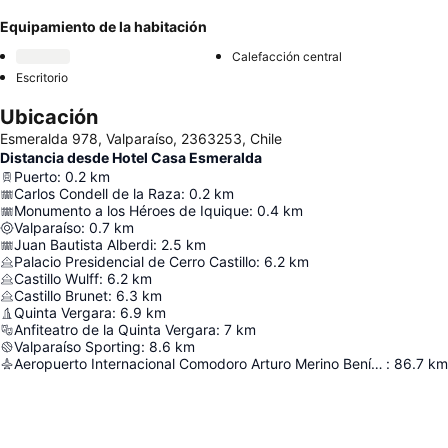
Equipamiento de la habitación
Calefacción central
Escritorio
Ubicación
Esmeralda 978, Valparaíso, 2363253, Chile
Distancia desde Hotel Casa Esmeralda
Puerto
:
0.2
km
Carlos Condell de la Raza
:
0.2
km
Monumento a los Héroes de Iquique
:
0.4
km
Valparaíso
:
0.7
km
Juan Bautista Alberdi
:
2.5
km
Palacio Presidencial de Cerro Castillo
:
6.2
km
Castillo Wulff
:
6.2
km
Castillo Brunet
:
6.3
km
Quinta Vergara
:
6.9
km
Anfiteatro de la Quinta Vergara
:
7
km
Valparaíso Sporting
:
8.6
km
Aeropuerto Internacional Comodoro Arturo Merino Benítez
:
86.7
km