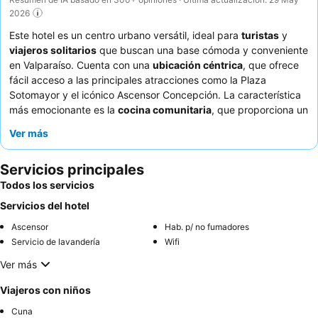
2026
Este hotel es un centro urbano versátil, ideal para
turistas
y
viajeros solitarios
que buscan una base cómoda y conveniente
en Valparaíso. Cuenta con una
ubicación céntrica
, que ofrece
fácil acceso a las principales atracciones como la Plaza
Sotomayor y el icónico Ascensor Concepción. La característica
más emocionante es la
cocina comunitaria
, que proporciona un
espacio práctico y social para los huéspedes. Los huéspedes
Ver más
elogian constantemente al
personal atento y profesional
y
aprecian la comodidad de la cafetería adyacente para disfrutar
Servicios principales
de deliciosos desayunos y meriendas. Para una experiencia más
tranquila, considere solicitar una habitación con vistas al jardín.
Todos los servicios
Servicios del hotel
Ascensor
Hab. p/ no fumadores
Servicio de lavandería
Wifi
Ver más
Viajeros con niños
Cuna