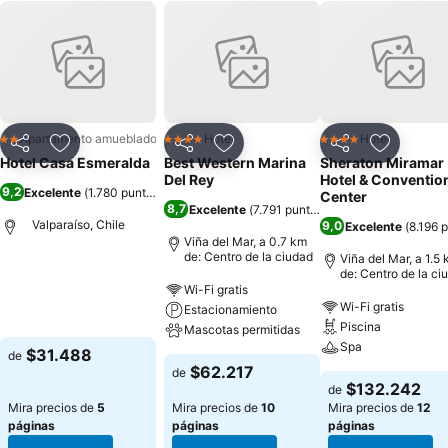
Apartamento amueblado
Hotel
Hotel
2 Estrellas
4 Estrellas
4 Estrellas
Compartir
Agregar a favoritos
Compartir
Agregar a favoritos
Compartir
Agregar 
Hotel Casa Esmeralda
Best Western Marina
Sheraton Miramar
Del Rey
Hotel & Conventio
9,2
Excelente
(
1.780 puntuaciones
)
Center
8,7
Excelente
(
7.791 puntuaciones
)
Valparaíso, Chile
9,0
Excelente
(
8.196 
Viña del Mar, a 0.7 km
de: Centro de la ciudad
Viña del Mar, a 1.5
de: Centro de la ci
Wi-Fi gratis
Wi-Fi gratis
Estacionamiento
Piscina
Mascotas permitidas
Spa
$31.488
de
$62.217
de
$132.242
de
Mira precios de
5
Mira precios de
10
Mira precios de
12
páginas
páginas
páginas