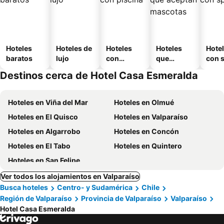
Hoteles
Hoteles de
Hoteles
Hoteles
Hote
baratos
lujo
con
que
con 
piscina
aceptan
Destinos cerca de Hotel Casa Esmeralda
mascotas
Hoteles en Viña del Mar
Hoteles en Olmué
Hoteles en El Quisco
Hoteles en Valparaíso
Hoteles en Algarrobo
Hoteles en Concón
Hoteles en El Tabo
Hoteles en Quintero
Hoteles en San Felipe
Ver todos los alojamientos en Valparaíso
Busca hoteles
Centro- y Sudamérica
Chile
Región de Valparaíso
Provincia de Valparaíso
Valparaíso
Hotel Casa Esmeralda