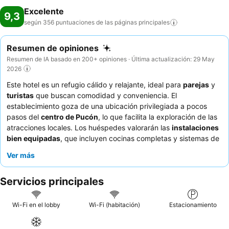
Excelente
9,3
según 356 puntuaciones de las páginas
principales
Resumen de opiniones
Resumen de IA basado en 200+ opiniones · Última actualización: 29 May
2026
Este hotel es un refugio cálido y relajante, ideal para
parejas
y
turistas
que buscan comodidad y conveniencia. El
establecimiento goza de una ubicación privilegiada a pocos
pasos del
centro de Pucón
, lo que facilita la exploración de las
atracciones locales. Los huéspedes valorarán las
instalaciones
bien equipadas
, que incluyen cocinas completas y sistemas de
calefacción eficientes como estufas de pellets o aire
Ver más
acondicionado, lo que garantiza una estancia agradable. El
personal, atento y amable, recibe constantemente elogios por
Servicios principales
su excepcional hospitalidad. Para una experiencia
verdaderamente cómoda, los huéspedes recomiendan las
habitaciones con camas excepcionalmente confortables.
Wi-Fi en el lobby
Wi-Fi (habitación)
Estacionamiento