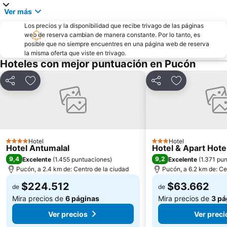
Ver más
Los precios y la disponibilidad que recibe trivago de las páginas
web de reserva cambian de manera constante. Por lo tanto, es
posible que no siempre encuentres en una página web de reserva
la misma oferta que viste en trivago.
Hoteles con mejor puntuación en Pucón
Compartir
Agregar a favoritos
Compartir
Agregar a fav
Hotel
Hotel
4 Estrellas
3 Estrellas
Hotel Antumalal
Hotel & Apart Hot
9,4
9,2
Excelente
(
1.455 puntuaciones
)
Excelente
(
1.371 pu
Pucón, a 2.4 km de: Centro de la ciudad
Pucón, a 6.2 km de: Ce
$224.512
$63.662
de
de
Mira precios de
6 páginas
Mira precios de
3 pá
Ver precios
Ver preci