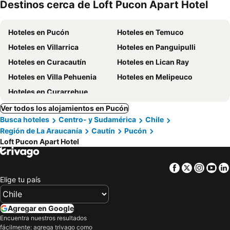
Destinos cerca de Loft Pucon Apart Hotel
mascotas
Hoteles en Pucón
Hoteles en Temuco
Hoteles en Villarrica
Hoteles en Panguipulli
Hoteles en Curacautín
Hoteles en Lican Ray
Hoteles en Villa Pehuenia
Hoteles en Melipeuco
Hoteles en Curarrehue
Ver todos los alojamientos en Pucón
Busca hoteles
Centro- y Sudamérica
Chile
Región de La Araucanía
Cautín
Pucón
Loft Pucon Apart Hotel
Facebook
Twitter
Insta
Yo
Elige tu país
Agregar en Google
Encuentra nuestros resultados
fácilmente: agrega trivago como