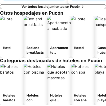
Ver todos los alojamientos en Pucón
Otros hospedajes en Pucón
Hotel
Bed and
Apartamen
Hostel
Casa
breakfasts
to
hués
amueblad
Categorías destacadas de hoteles en Pucón
o
Hoteles
Hoteles
Hoteles
Hoteles
Hotel
baratos
con
que
con spa
play
piscina
aceptan