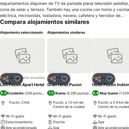
departamentos disponen de TV de pantalla plana televisión satelital,
zona de estar y terraza. También hay una cocina con horno y cocina
eléctrica, microondas, tostadora, nevera, cafetera y hervidor de
Compara alojamientos similares
agua. Los departamentos incluyen baño privado con ducha y
secador de pelo, ropa de cama y toallas. Aire Acondicionado y
Alojamiento seleccionado
Alojamientos similares
Calefacion. Loft Pucon se encuentra a solo 500 metros del centro
de Pucón. Posee Estacionamiento interior y respaldo de energía
eléctrica. Los loft son en dos plantas, en la primera se encuentra la
cocina y el estar, en la segunda los dormitorios y el baño.
Apartamento amueblado
Hotel
Hotel
3 Estrellas
3 Estrellas
3 Estrellas
Compartir
Agregar a favoritos
Compartir
Agregar a favoritos
Compartir
Agregar 
Loft Pucon Apart Hotel
Gran Hotel Pucon
Hotel Pucón Indóm
9,3
7,5
8,4
Excelente
(
356 puntuaciones
)
Bueno
(
6.295 puntuaciones
)
Muy bueno
(
1.539
Pucón, Chile
Pucón, a 1.0 km de:
Pucón, a 0.9 km de
Centro de la ciudad
Centro de la ciuda
Wi-Fi gratis
Wi-Fi gratis
Wi-Fi gratis
Estacionamiento
Piscina
Spa
Aire acondicionado
Spa
Aire acondicionado