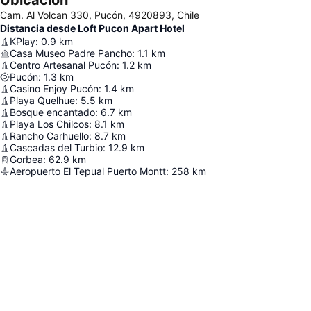
Ubicación
Cam. Al Volcan 330, Pucón, 4920893, Chile
Distancia desde Loft Pucon Apart Hotel
KPlay
:
0.9
km
Casa Museo Padre Pancho
:
1.1
km
Centro Artesanal Pucón
:
1.2
km
Pucón
:
1.3
km
Casino Enjoy Pucón
:
1.4
km
Playa Quelhue
:
5.5
km
Bosque encantado
:
6.7
km
Playa Los Chilcos
:
8.1
km
Rancho Carhuello
:
8.7
km
Cascadas del Turbio
:
12.9
km
Gorbea
:
62.9
km
Aeropuerto El Tepual Puerto Montt
:
258
km