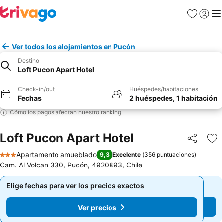
Favoritos
Iniciar 
Me
Ver todos los alojamientos en Pucón
Destino
Loft Pucon Apart Hotel
Check-in/out
Huéspedes/habitaciones
Fechas
2 huéspedes, 1 habitación
Cómo los pagos afectan nuestro ranking
Loft Pucon Apart Hotel
Compartir
Ag
Apartamento amueblado
9,3
Excelente
(
356 puntuaciones
)
3 Estrellas
Cam. Al Volcan 330, Pucón, 4920893, Chile
Elige fechas para ver los precios exactos
Elige fechas para ver los precios exactos
Ver precios
Ver precios