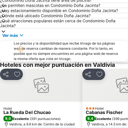
¿Condominio Doña Jacinta tiene área de piscina?
¿Se permiten mascotas en Condominio Doña Jacinta?
¿Hay estacionamiento disponible en Condominio Doña Jacinta?
¿Dónde está ubicado Condominio Doña Jacinta?
¿Qué atracciones populares están cerca de Condominio Doña
Jacinta?
Ver más
Los precios y la disponibilidad que recibe trivago de las páginas
web de reserva cambian de manera constante. Por lo tanto, es
posible que no siempre encuentres en una página web de reserva
la misma oferta que viste en trivago.
Hoteles con mejor puntuación en Valdivia
Compartir
Agregar a favoritos
Compartir
Agregar a fav
Hotel
Hotel
3 Estrellas
La Rueda Del Chucao
Cabanas Fischer
9,0
9,4
Excelente
(
391 puntuaciones
)
Excelente
(
399 punt
Valdivia, a 9.6 km de: Centro de la ciudad
Valdivia, a 14.5 km de: