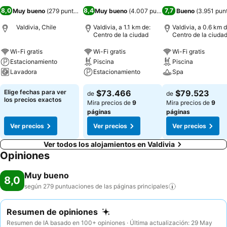
8,0
8,4
7,7
Muy bueno
(
279 puntuaciones
Muy bueno
)
(
4.007 puntuaciones
Bueno
)
(
3.951 pun
Valdivia, Chile
Valdivia, a 1.1 km de:
Valdivia, a 0.6 km d
Centro de la ciudad
Centro de la ciuda
Wi-Fi gratis
Wi-Fi gratis
Wi-Fi gratis
Estacionamiento
Piscina
Piscina
Lavadora
Estacionamiento
Spa
Elige fechas para ver
$73.466
$79.523
de
de
los precios exactos
Mira precios de
9
Mira precios de
9
páginas
páginas
Ver precios
Ver precios
Ver precios
Ver todos los alojamientos en Valdivia
Opiniones
Muy bueno
8,0
según 279 puntuaciones de las páginas
principales
Resumen de opiniones
Resumen de IA basado en 100+ opiniones · Última actualización: 29 May