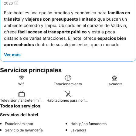
2026
Este hotel es una opción práctica y económica para
familias en
tránsito
y
viajeros con presupuesto limitado
que buscan un
ambiente cómodo y limpio. Ubicado en el corazón de Valdivia,
ofrece
fácil acceso al transporte público
y está a poca
distancia de varias atracciones. El hotel ofrece
espacios bien
aprovechados
dentro de sus alojamientos, que a menudo
cuentan con cocina, nevera y utensilios esenciales, lo que hace
Ver más
que las estancias más largas sean más cómodas. Los
huéspedes elogian constantemente la
hospitalidad
Servicios principales
excepcional
del equipo de recepción, que se distingue por su
cálida bienvenida y amabilidad. Para una estancia más
tranquila, considere solicitar una habitación con vistas al jardín.
Wifi
Estacionamiento
Lavadora
Televisión / Entretenimiento
Habitaciones para no fumadores
Todos los servicios
Servicios del hotel
Estacionamiento
Hab. p/ no fumadores
Servicio de lavandería
Lavadora