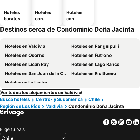
Hoteles
Hoteles
Hoteles
baratos
con
con
piscina
estaciona
Destinos cerca de Condominio Doña Jacinta
miento
Hoteles en Valdivia
Hoteles en Panguipulli
Hoteles en Osorno
Hoteles en Futrono
Hoteles en Lican Ray
Hoteles en Lago Ranco
Hoteles en San Juan de la Costa
Hoteles en Río Bueno
Hoteles en La Unión
Ver todos los alojamientos en Valdivia
Busca hoteles
Centro- y Sudamérica
Chile
Región de Los Ríos
Valdivia
Condominio Doña Jacinta
Facebook
Twitter
Insta
Yo
Elige tu país