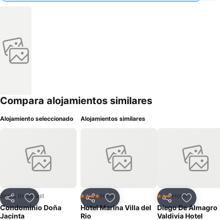
Compara alojamientos similares
Alojamiento seleccionado
Alojamientos similares
Bed & Breakfast
Hotel
Hotel
4 Estrellas
3 Estrellas
Compartir
Agregar a favoritos
Compartir
Agregar a favoritos
Compartir
Agregar 
Condominio Doña
Hotel Marina Villa del
Diego De Almagro
Jacinta
Rio
Valdivia Hotel