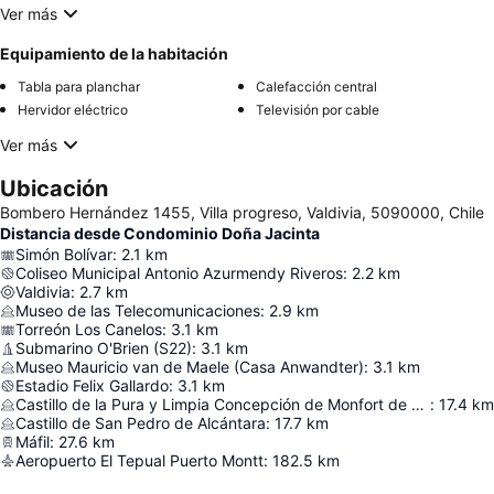
Ver más
Equipamiento de la habitación
Tabla para planchar
Calefacción central
Hervidor eléctrico
Televisión por cable
Ver más
Ubicación
Bombero Hernández 1455, Villa progreso, Valdivia, 5090000, Chile
Distancia desde Condominio Doña Jacinta
Simón Bolívar
:
2.1
km
Coliseo Municipal Antonio Azurmendy Riveros
:
2.2
km
Valdivia
:
2.7
km
Museo de las Telecomunicaciones
:
2.9
km
Torreón Los Canelos
:
3.1
km
Submarino O'Brien (S22)
:
3.1
km
Museo Mauricio van de Maele (Casa Anwandter)
:
3.1
km
Estadio Felix Gallardo
:
3.1
km
Castillo de la Pura y Limpia Concepción de Monfort de Lemus
:
17.4
km
Castillo de San Pedro de Alcántara
:
17.7
km
Máfil
:
27.6
km
Aeropuerto El Tepual Puerto Montt
:
182.5
km