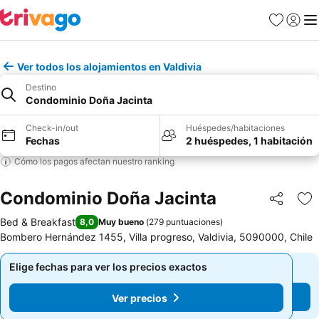
Favoritos
Iniciar 
Me
Ver todos los alojamientos en Valdivia
Destino
Condominio Doña Jacinta
Check-in/out
Huéspedes/habitaciones
Fechas
2 huéspedes, 1 habitación
Cómo los pagos afectan nuestro ranking
Condominio Doña Jacinta
Compartir
Ag
Bed & Breakfast
8,0
Muy bueno
(
279 puntuaciones
)
Bombero Hernández 1455, Villa progreso, Valdivia, 5090000, Chile
Elige fechas para ver los precios exactos
Elige fechas para ver los precios exactos
Ver precios
Ver precios