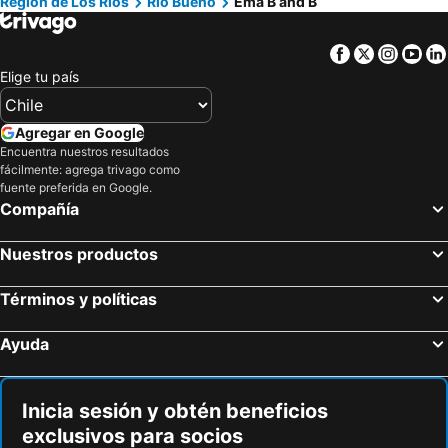
Región de Los Ríos
Río Bueno
Ema B and B
Facebook
Twitter
Insta
Yo
Elige tu país
Agregar en Google
Encuentra nuestros resultados
fácilmente: agrega trivago como
fuente preferida en Google.
Compañía
Nuestros productos
Términos y políticas
Ayuda
Inicia sesión y obtén beneficios
exclusivos para socios