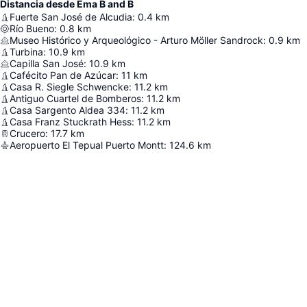
Distancia desde Ema B and B
Fuerte San José de Alcudia
:
0.4
km
Río Bueno
:
0.8
km
Museo Histórico y Arqueológico - Arturo Möller Sandrock
:
0.9
km
Turbina
:
10.9
km
Capilla San José
:
10.9
km
Cafécito Pan de Azúcar
:
11
km
Casa R. Siegle Schwencke
:
11.2
km
Antiguo Cuartel de Bomberos
:
11.2
km
Casa Sargento Aldea 334
:
11.2
km
Casa Franz Stuckrath Hess
:
11.2
km
Crucero
:
17.7
km
Aeropuerto El Tepual Puerto Montt
:
124.6
km