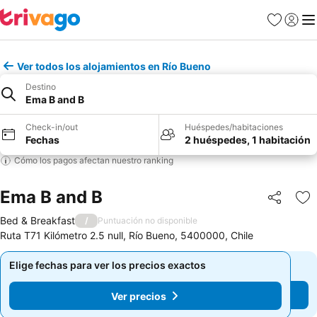
Favoritos
Iniciar 
Me
Ver todos los alojamientos en Río Bueno
Destino
Ema B and B
Check-in/out
Huéspedes/habitaciones
Fechas
2 huéspedes, 1 habitación
Cómo los pagos afectan nuestro ranking
Ema B and B
Compartir
Ag
Bed & Breakfast
/
Puntuación no disponible
Ruta T71 Kilómetro 2.5 null, Río Bueno, 5400000, Chile
Elige fechas para ver los precios exactos
Elige fechas para ver los precios exactos
Ver precios
Ver precios