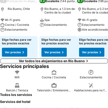
/
9,2
8,7
Puntuación no disponible
Excelente
(
144 puntuaciones
Excelente
)
(
196 pu
Río Bueno, Chile
Río Bueno, a 1.3 km de:
Río Bueno, a 0.2 k
Centro de la ciudad
Centro de la ciuda
Wi-Fi gratis
Spa
Wi-Fi gratis
Cocina / Cocineta
Estacionamiento
Estacionamiento
Estacionamiento
Aire acondicionado
Ver precios
Ver precios
Ver precios
Elige fechas para ver
Elige fechas para ver
Elige fechas para ve
los precios exactos
los precios exactos
los precios exactos
Ver precios
Ver precios
Ver precios
Ver todos los alojamientos en Río Bueno
Servicios principales
Wifi
Cocina / Cocineta
Estacionamiento
Balcón / Terraza
Televisión / Entretenimiento
Habitaciones para no fumadores
Todos los servicios
Servicios del hotel