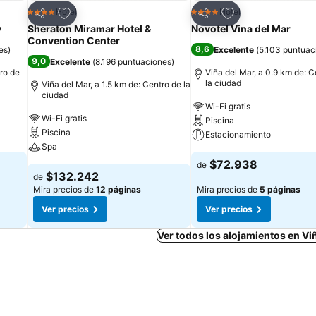
Agregar a favoritos
Agregar a favorit
Hotel
Hotel
4 Estrellas
4 Estrellas
Compartir
Compartir
y
Sheraton Miramar Hotel &
Novotel Vina del Mar
Convention Center
8,6
es
)
Excelente
(
5.103 puntuac
9,0
Excelente
(
8.196 puntuaciones
)
tro de
Viña del Mar, a 0.9 km de: C
la ciudad
Viña del Mar, a 1.5 km de: Centro de la
ciudad
Wi-Fi gratis
Wi-Fi gratis
Piscina
Piscina
Estacionamiento
Spa
$72.938
de
$132.242
de
Mira precios de
12 páginas
Mira precios de
5 páginas
Ver precios
Ver precios
Ver todos los alojamientos en Vi