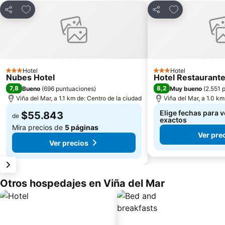
Agregar a favoritos
Agregar a favo
Compartir
Compartir
Hotel
Hotel
3 Estrellas
3 Estrellas
Nubes Hotel
Hotel Restaurant
7,8
8,2
Bueno
(
696 puntuaciones
)
Muy bueno
(
2.551 
Viña del Mar, a 1.1 km de: Centro de la ciudad
Viña del Mar, a 1.0 km
Elige fechas para v
$55.843
de
exactos
Mira precios de
5 páginas
Ver pre
Ver precios
Otros hospedajes en Viña del Mar