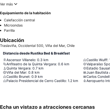
Ver más
Equipamiento de la habitación
Calefacción central
Microondas
Parrilla
Ubicación
Traslaviña, Occidental 500, Viña del Mar, Chile
Distancia desde Rustika Bed & Breakfast
Ascensor Villanelo
:
0.3
km
Castillo Wulff
:
Anfiteatro de la Quinta Vergara
:
0.6
km
Valparaíso Spo
Quinta Vergara
:
0.7
km
Estadio Sausal
Viña del Mar
:
0.8
km
Juan Bautista 
Castillo Brunet
:
0.9
km
Carlos Condell
Palacio Presidencial de Cerro Castillo
:
1.2
km
Echa un vistazo a atracciones cercanas