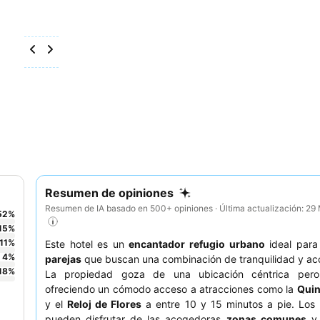
Resumen de opiniones
Resumen de IA basado en 500+ opiniones · Última actualización: 2
52
%
15
%
11
%
Este hotel es un
encantador refugio urbano
ideal par
4
%
parejas
que buscan una combinación de tranquilidad y acc
18
%
La propiedad goza de una ubicación céntrica pero 
ofreciendo un cómodo acceso a atracciones como la
Quin
y el
Reloj de Flores
a entre 10 y 15 minutos a pie. Los
pueden disfrutar de las acogedoras
zonas comunes
y