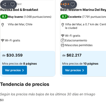
Agregar a favoritos
Agregar a favoritos
Bed & Breakfast
Hotel
4 Estrellas
Compartir
Compartir
Rustika Bed & Breakfast
Best Western Marina Del Re
8,1
8,7
Muy bueno
(
1.068 puntuaciones
)
Excelente
(
7.791 puntuacion
Viña del Mar, Chile
Viña del Mar, a 0.7 km de: Cen
la ciudad
Wi-Fi gratis
Wi-Fi gratis
Estacionamiento
Mascotas permitidas
$30.359
$62.217
de
de
Mira precios de
8 páginas
Mira precios de
10 páginas
Ver precios
Ver precios
Tendencia de precios
Según los precios más bajos de los últimos 30 días en trivago
$0