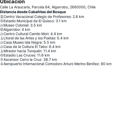
Ubicación
Calle La Araucaria, Parcela 84, Algarrobo, 2660000, Chile
Distancia desde Cabañitas del Bosque
Centro Vacacional Colegio de Profesores
:
2.8
km
Estadio Municipal de El Quisco
:
3.1
km
Museo Colonial
:
3.5
km
Algarrobo
:
4
km
Centro Cultural Camilo Mori
:
4.4
km
Litoral de las Artes y los Poetas
:
5.4
km
Casa Museo Isla Negra
:
5.5
km
Casa de la Cultura El Tabo
:
6.4
km
Mirador hacia Tunquén
:
11.4
km
Estadio Las Cruces
:
11.6
km
Ascensor Cerro la Cruz
:
38.7
km
Aeropuerto Internacional Comodoro Arturo Merino Benítez
:
80
km