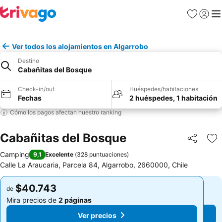
Favoritos
Iniciar 
Me
Ver todos los alojamientos en Algarrobo
Destino
Cabañitas del Bosque
Check-in/out
Huéspedes/habitaciones
Fechas
2 huéspedes, 1 habitación
Cómo los pagos afectan nuestro ranking
Cabañitas del Bosque
Compartir
Ag
Camping
9,1
Excelente
(
328 puntuaciones
)
Calle La Araucaria, Parcela 84, Algarrobo, 2660000, Chile
$40.743
$40.743
de
de
Mira precios de
2 páginas
Mira precios de
2 páginas
Ver precios
Ver precios