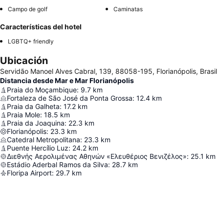
Campo de golf
Caminatas
Características del hotel
LGBTQ+ friendly
Ubicación
Servidão Manoel Alves Cabral, 139, 88058-195, Florianópolis, Brasil
Distancia desde Mar e Mar Florianópolis
Praia do Moçambique
:
9.7
km
Fortaleza de São José da Ponta Grossa
:
12.4
km
Praia da Galheta
:
17.2
km
Praia Mole
:
18.5
km
Praia da Joaquina
:
22.3
km
Florianópolis
:
23.3
km
Catedral Metropolitana
:
23.3
km
Puente Hercílio Luz
:
24.2
km
Διεθνής Αερολιμένας Αθηνών «Ελευθέριος Βενιζέλος»
:
25.1
km
Estádio Aderbal Ramos da Silva
:
28.7
km
Floripa Airport
:
29.7
km