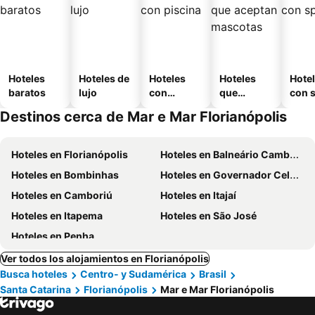
Hoteles
Hoteles de
Hoteles
Hoteles
Hote
baratos
lujo
con
que
con 
piscina
aceptan
Destinos cerca de Mar e Mar Florianópolis
mascotas
Hoteles en Florianópolis
Hoteles en Balneário Camboriú
Hoteles en Bombinhas
Hoteles en Governador Celso Ramos
Hoteles en Camboriú
Hoteles en Itajaí
Hoteles en Itapema
Hoteles en São José
Hoteles en Penha
Ver todos los alojamientos en Florianópolis
Busca hoteles
Centro- y Sudamérica
Brasil
Santa Catarina
Florianópolis
Mar e Mar Florianópolis