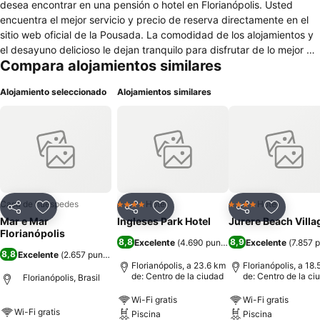
desea encontrar en una pensión o hotel en Florianópolis. Usted
encuentra el mejor servicio y precio de reserva directamente en el
sitio web oficial de la Pousada. La comodidad de los alojamientos y
el desayuno delicioso le dejan tranquilo para disfrutar de lo mejor de
Compara alojamientos similares
su viaje a Florianópolis. El servicio de recepción personalizado las 24
horas y el aparcamiento privado proporcionan la atención y la
Alojamiento seleccionado
Alojamientos similares
seguridad que usted desea tener con su familia en Florianópolis.
Todos los apartamentos están equipados con una red Wi-Fi de alta
calidad, SMART TV o Led, Cama Queen SIZE, Aire acondicionado,
Frigobar y Microondas. Algunos apartamentos todavía cuentan con
una cocina compacta equipada con cocina, nevera y lavabo con
utensilios. Florianópolis es mundialmente conocida por su naturaleza
exuberante y por su pueblo hospitalario. Dentro de ese contexto la
Pousada Mar y Mar Florianópolis se presenta como mejor relación
Casa de huéspedes
Hotel
Hotel
4 Estrellas
4 Estrellas
Compartir
Agregar a favoritos
Compartir
Agregar a favoritos
Compartir
Agregar 
de costo beneficio entre las posadas y hoteles en Florianópolis. Las
Mar e Mar
Ingleses Park Hotel
Jurere Beach Villa
comodidades modernas y equipadas se coronan con una atención
Florianópolis
8,8
8,9
Excelente
(
4.690 puntuaciones
Excelente
)
(
7.857 
personalizada y un desayuno maravilloso disponible para su compra
8,8
Excelente
(
2.657 puntuaciones
)
directamente en el sitio. Disfrute de su viaje en Florianópolis y
Florianópolis, a 23.6 km
Florianópolis, a 18
descubra una opción de alojamiento económico con todo el confort
de: Centro de la ciudad
de: Centro de la ci
Florianópolis, Brasil
que usted y su familia merecen.
Wi-Fi gratis
Wi-Fi gratis
Wi-Fi gratis
Piscina
Piscina