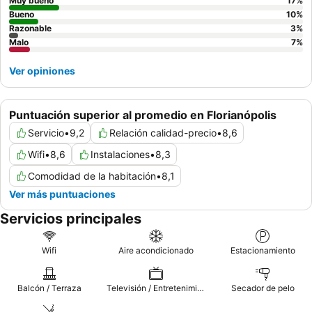
Para una experiencia mejorada, los huéspedes podrían
Muy bueno
17
%
considerar solicitar una habitación en el edificio principal, y es
Bueno
10
%
Razonable
3
%
aconsejable ser consciente del posible ruido de otros
Malo
7
%
huéspedes, aunque en general el ambiente es generalmente
tranquilo.
Ver opiniones
Puntuación superior al promedio en Florianópolis
Servicio
•
9,2
Relación calidad-precio
•
8,6
Wifi
•
8,6
Instalaciones
•
8,3
Comodidad de la habitación
•
8,1
Ver más puntuaciones
Servicios principales
Wifi
Aire acondicionado
Estacionamiento
Balcón / Terraza
Televisión / Entretenimiento
Secador de pelo