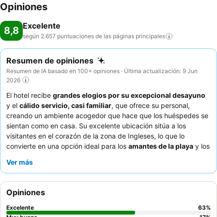
Opiniones
Excelente
8,8
según 2.657 puntuaciones de las páginas
principales
Resumen de opiniones
Resumen de IA basado en 100+ opiniones · Última actualización: 9 Jun
2026
El hotel recibe
grandes elogios por su excepcional desayuno
y el
cálido servicio, casi familiar
, que ofrece su personal,
creando un ambiente acogedor que hace que los huéspedes se
sientan como en casa. Su excelente ubicación sitúa a los
visitantes en el corazón de la zona de Ingleses, lo que lo
convierte en una opción ideal para los
amantes de la playa
y los
turistas
deseosos de explorar las tiendas, los restaurantes y la
Ver más
playa cercana. Las
familias
aprecian las habitaciones
espaciosas y la naturaleza complaciente del hotel, mientras que
las
parejas
pueden disfrutar de una escapada romántica con
Opiniones
detalles bien pensados bajo petición. Los
viajeros solos
también se sienten bien atendidos gracias al atento personal.
Excelente
63
%