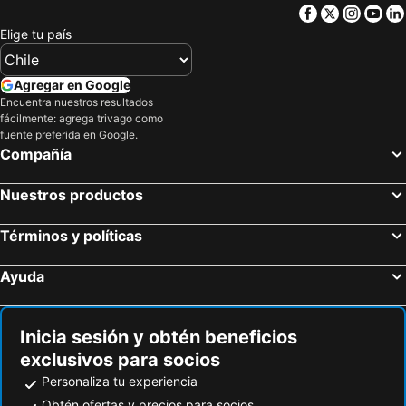
Facebook
Twitter
Insta
Yo
Elige tu país
Agregar en Google
Encuentra nuestros resultados
fácilmente: agrega trivago como
fuente preferida en Google.
Compañía
Nuestros productos
Términos y políticas
Ayuda
Inicia sesión y obtén beneficios
exclusivos para socios
Personaliza tu experiencia
Obtén ofertas y precios para socios