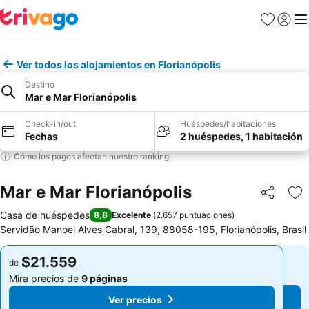
Favoritos
Iniciar 
Me
Ver todos los alojamientos en Florianópolis
Destino
Mar e Mar Florianópolis
Check-in/out
Huéspedes/habitaciones
Fechas
2 huéspedes, 1 habitación
Cómo los pagos afectan nuestro ranking
Mar e Mar Florianópolis
Compartir
Ag
Casa de huéspedes
8,8
Excelente
(
2.657 puntuaciones
)
Servidão Manoel Alves Cabral, 139, 88058-195, Florianópolis, Brasil
$21.559
$21.559
de
de
Mira precios de
9 páginas
Mira precios de
9 páginas
Ver precios
Ver precios