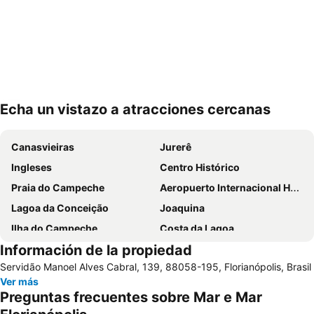
Echa un vistazo a atracciones cercanas
Ampliar mapa
Canasvieiras
Jurerê
Ingleses
Centro Histórico
Praia do Campeche
Aeropuerto Internacional Hercílio Luz
Lagoa da Conceição
Joaquina
Ilha do Campeche
Costa da Lagoa
Información de la propiedad
Ribeirão da Ilha
Ponta das Canas
Servidão Manoel Alves Cabral, 139, 88058-195, Florianópolis, Brasil
Santo Antônio de Lisboa
Museu do Homem do Sambaqui
Ver más
Bombinhas
Praia do Estaleirinho
Preguntas frecuentes sobre Mar e Mar
Catedral Metropolitana
Itapema