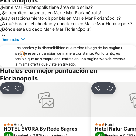
Florianópolis
Galheta
Parque Municipal da Lagoa do Peri
¿Mar e Mar Florianópolis tiene área de piscina?
¿Se permiten mascotas en Mar e Mar Florianópolis?
Lagoinha do Leste
Fortaleza de São José da Ponta Grossa
¿Hay estacionamiento disponible en Mar e Mar Florianópolis?
¿A qué hora es el check-in y check-out en Mar e Mar Florianópolis?
Mole
Museu de Artes de Santa Catarina
¿Dónde está ubicado Mar e Mar Florianópolis?
Mercado Público
Moçambique
Ver más
Centro Integrado de Cultura
Álvaro de Carvalho Theater
Los precios y la disponibilidad que recibe trivago de las páginas
Fortaleza Santo Antônio de Ratones
de Palmas
web de reserva cambian de manera constante. Por lo tanto, es
posible que no siempre encuentres en una página web de reserva
Cruz e Souza Palace
Retiro dos Padres
la misma oferta que viste en trivago.
Naufragados
Estaleirinho
Hoteles con mejor puntuación en
Florianópolis
XV de Novembro Square
Compartir
Agregar a favoritos
Compartir
Agregar a f
Hotel
Hotel
3 Estrellas
3 Estrellas
HOTEL ÉVORA By Rede Sagres
Hotel Natur Cam
8,8
9,1
Excelente
(
2.675 puntuaciones
)
Excelente
(
1.352 