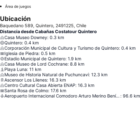
Área de juegos
Ubicación
Baquedano 589, Quintero, 2491225, Chile
Distancia desde Cabañas Costatour Quintero
Casa Museo Downey
:
0.3
km
Quintero
:
0.4
km
Corporación Municipal de Cultura y Turismo de Quintero
:
0.4
km
Iglesia de Piedra
:
0.5
km
Estadio Municipal de Quintero
:
1.9
km
Casa Museo de Lord Cochrane
:
8.8
km
Playa Luna
:
11
km
Museo de Historia Natural de Puchuncaví
:
12.3
km
Ascensor Los Lilenes
:
16.3
km
Centro Cultural Casa Abierta ENAP
:
16.3
km
Santa Rosa de Colmo
:
17.6
km
Aeropuerto Internacional Comodoro Arturo Merino Benítez
:
96.6
km