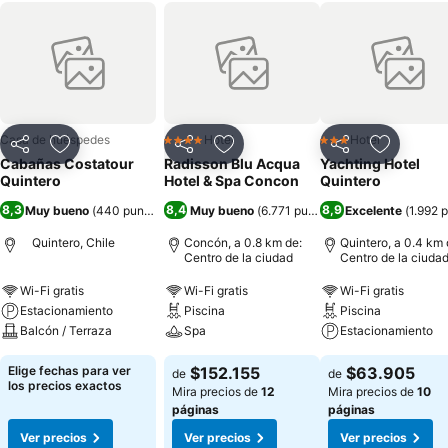
Casa de huéspedes
Hotel
Hotel
4 Estrellas
3 Estrellas
Compartir
Agregar a favoritos
Compartir
Agregar a favoritos
Compartir
Agregar 
Cabañas Costatour
Radisson Blu Acqua
Yachting Hotel
Quintero
Hotel & Spa Concon
Quintero
8,3
8,4
8,9
Muy bueno
(
440 puntuaciones
Muy bueno
)
(
6.771 puntuaciones
Excelente
)
(
1.992 
Quintero, Chile
Concón, a 0.8 km de:
Quintero, a 0.4 km 
Centro de la ciudad
Centro de la ciuda
Wi-Fi gratis
Wi-Fi gratis
Wi-Fi gratis
Estacionamiento
Piscina
Piscina
Balcón / Terraza
Spa
Estacionamiento
Elige fechas para ver
$152.155
$63.905
de
de
los precios exactos
Mira precios de
12
Mira precios de
10
páginas
páginas
Ver precios
Ver precios
Ver precios