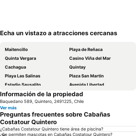
Echa un vistazo a atracciones cercanas
Ampliar mapa
Maitencillo
Playa de Reñaca
Quinta Vergara
Casino Viña del Mar
Cachagua
Quintay
Playa Las Salinas
Plaza San Martín
Estadio Sausalito
Avenida Libertad
Información de la propiedad
Mall Marina Arauco
Zapallar
Baquedano 589, Quintero, 2491225, Chile
Cerro Alegre
Valparaíso Sporting Club
Ver más
Jardín Botánico
Festival Internacional de la Canción
Preguntas frecuentes sobre Cabañas
Parque Reloj de Flores
Universidad Técnica Federico Santa María
Costatour Quintero
Plaza Sotomayor
Playa Acapulco
¿Cabañas Costatour Quintero tiene área de piscina?
¿Se permiten mascotas en Cabañas Costatour Quintero?