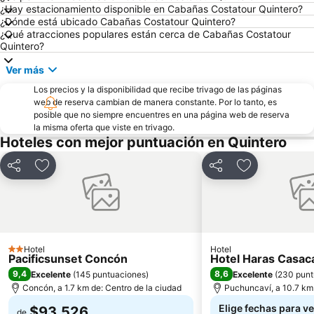
Playa Cochoa
Teatro Municipal
¿Hay estacionamiento disponible en Cabañas Costatour Quintero?
¿Dónde está ubicado Cabañas Costatour Quintero?
Miramar
Plaza José Francisco Vergara
¿Qué atracciones populares están cerca de Cabañas Costatour
Playa el Sol
Caleta Abarca
Quintero?
Puerto de Valparaiso
Muelle Vergara
Ver más
Club Viña del Mar
Aeropuerto Viña del Mar
Los precios y la disponibilidad que recibe trivago de las páginas
web de reserva cambian de manera constante. Por lo tanto, es
Laguna Sausalito
Las Salinas
posible que no siempre encuentres en una página web de reserva
Plaza Libertador Bernardo OHiggins
Arco Británico
la misma oferta que viste en trivago.
Hoteles con mejor puntuación en Quintero
Castillo Wulff
Parque Italia
Palacio Rioja
Parque Costero
Compartir
Agregar a favoritos
Compartir
Agregar a fav
Museo de Arqueologia e Historia Francisco Fonck
El Encanto
Pablo Neruda
Hotel
Hotel
2 Estrellas
Pacificsunset Concón
Hotel Haras Casa
9,4
8,6
Excelente
(
145 puntuaciones
)
Excelente
(
230 punt
Concón, a 1.7 km de: Centro de la ciudad
Puchuncaví, a 10.7 km 
Elige fechas para ve
$93.526
de