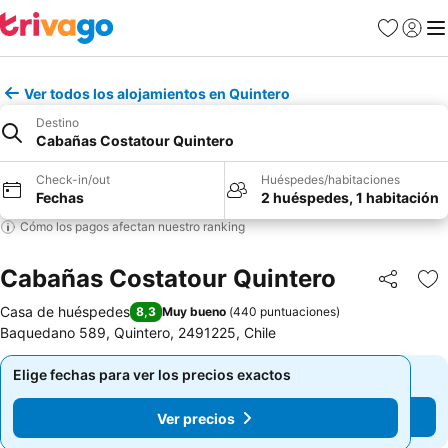
Favoritos
Iniciar 
Me
Ver todos los alojamientos en Quintero
Destino
Cabañas Costatour Quintero
Check-in/out
Huéspedes/habitaciones
Fechas
2 huéspedes, 1 habitación
Cómo los pagos afectan nuestro ranking
Cabañas Costatour Quintero
Compartir
Ag
Casa de huéspedes
8,3
Muy bueno
(
440 puntuaciones
)
Baquedano 589, Quintero, 2491225, Chile
Elige fechas para ver los precios exactos
Elige fechas para ver los precios exactos
Ver precios
Ver precios