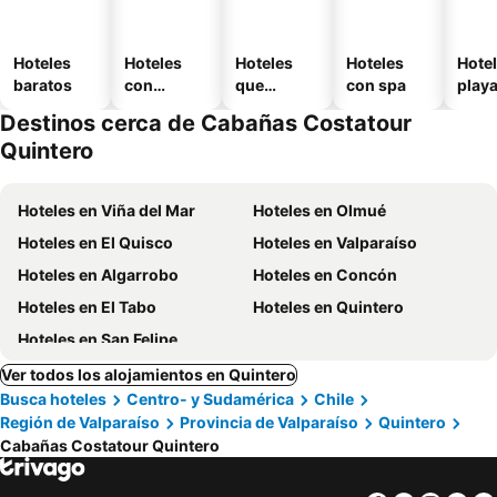
Hoteles
Hoteles
Hoteles
Hoteles
Hotel
baratos
con
que
con spa
play
piscina
aceptan
Destinos cerca de Cabañas Costatour
mascotas
Quintero
Hoteles en Viña del Mar
Hoteles en Olmué
Hoteles en El Quisco
Hoteles en Valparaíso
Hoteles en Algarrobo
Hoteles en Concón
Hoteles en El Tabo
Hoteles en Quintero
Hoteles en San Felipe
Ver todos los alojamientos en Quintero
Busca hoteles
Centro- y Sudamérica
Chile
Región de Valparaíso
Provincia de Valparaíso
Quintero
Cabañas Costatour Quintero