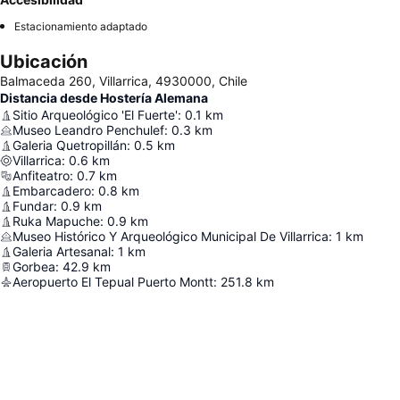
Estacionamiento adaptado
Ubicación
Balmaceda 260, Villarrica, 4930000, Chile
Distancia desde Hostería Alemana
Sitio Arqueológico 'El Fuerte'
:
0.1
km
Museo Leandro Penchulef
:
0.3
km
Galeria Quetropillán
:
0.5
km
Villarrica
:
0.6
km
Anfiteatro
:
0.7
km
Embarcadero
:
0.8
km
Fundar
:
0.9
km
Ruka Mapuche
:
0.9
km
Museo Histórico Y Arqueológico Municipal De Villarrica
:
1
km
Galeria Artesanal
:
1
km
Gorbea
:
42.9
km
Aeropuerto El Tepual Puerto Montt
:
251.8
km