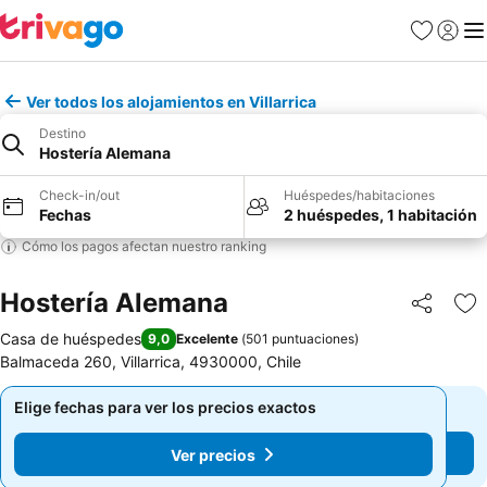
Favoritos
Iniciar 
Me
Ver todos los alojamientos en Villarrica
Destino
Hostería Alemana
Check-in/out
Huéspedes/habitaciones
Fechas
2 huéspedes, 1 habitación
Cómo los pagos afectan nuestro ranking
Hostería Alemana
Compartir
Ag
Casa de huéspedes
9,0
Excelente
(
501 puntuaciones
)
Balmaceda 260, Villarrica, 4930000, Chile
Elige fechas para ver los precios exactos
Elige fechas para ver los precios exactos
Ver precios
Ver precios