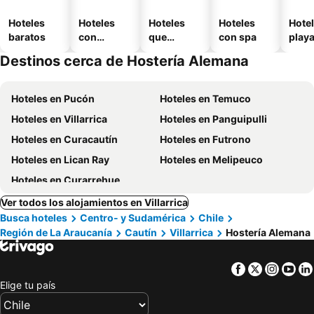
Hoteles
Hoteles
Hoteles
Hoteles
Hotel
baratos
con
que
con spa
play
piscina
aceptan
Destinos cerca de Hostería Alemana
mascotas
Hoteles en Pucón
Hoteles en Temuco
Hoteles en Villarrica
Hoteles en Panguipulli
Hoteles en Curacautín
Hoteles en Futrono
Hoteles en Lican Ray
Hoteles en Melipeuco
Hoteles en Curarrehue
Ver todos los alojamientos en Villarrica
Busca hoteles
Centro- y Sudamérica
Chile
Región de La Araucanía
Cautín
Villarrica
Hostería Alemana
Facebook
Twitter
Insta
Yo
Elige tu país