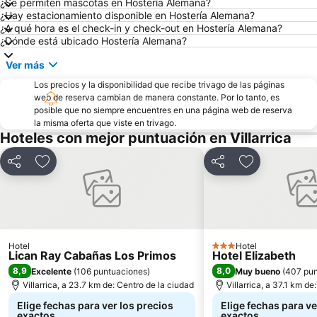
¿Se permiten mascotas en Hostería Alemana?
¿Hay estacionamiento disponible en Hostería Alemana?
¿A qué hora es el check-in y check-out en Hostería Alemana?
¿Dónde está ubicado Hostería Alemana?
Ver más
Los precios y la disponibilidad que recibe trivago de las páginas
web de reserva cambian de manera constante. Por lo tanto, es
posible que no siempre encuentres en una página web de reserva
la misma oferta que viste en trivago.
Hoteles con mejor puntuación en Villarrica
Compartir
Agregar a favoritos
Compartir
Agregar a fav
Hotel
Hotel
3 Estrellas
Lican Ray Cabañas Los Primos
Hotel Elizabeth
8,9
8,0
Excelente
(
106 puntuaciones
)
Muy bueno
(
407 pun
Villarrica, a 23.7 km de: Centro de la ciudad
Villarrica, a 37.1 km de
Elige fechas para ver los precios
Elige fechas para ve
exactos
exactos