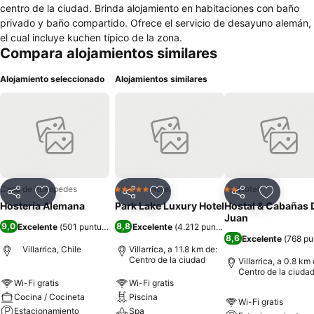
centro de la ciudad. Brinda alojamiento en habitaciones con baño
privado y baño compartido. Ofrece el servicio de desayuno alemán,
el cual incluye kuchen típico de la zona.
Compara alojamientos similares
Alojamiento seleccionado
Alojamientos similares
Casa de huéspedes
Hotel
Hotel
5 Estrellas
2 Estrellas
Compartir
Agregar a favoritos
Compartir
Agregar a favoritos
Compartir
Agregar 
Hostería Alemana
Park Lake Luxury Hotel
Hostal & Cabañas
Juan
9,0
8,8
Excelente
(
501 puntuaciones
Excelente
)
(
4.212 puntuaciones
)
8,6
Excelente
(
768 pu
Villarrica, Chile
Villarrica, a 11.8 km de:
Centro de la ciudad
Villarrica, a 0.8 km 
Centro de la ciuda
Wi-Fi gratis
Wi-Fi gratis
Cocina / Cocineta
Piscina
Wi-Fi gratis
Estacionamiento
Spa