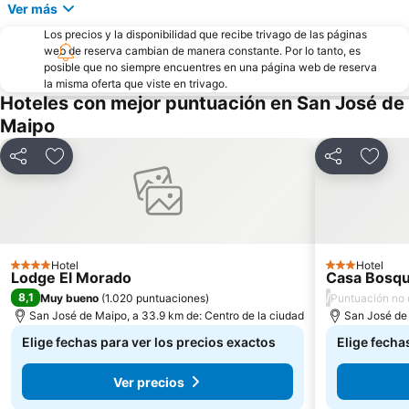
Ver más
Los precios y la disponibilidad que recibe trivago de las páginas
web de reserva cambian de manera constante. Por lo tanto, es
posible que no siempre encuentres en una página web de reserva
la misma oferta que viste en trivago.
Hoteles con mejor puntuación en San José de
Maipo
Compartir
Agregar a favoritos
Compartir
Agreg
Hotel
Hotel
4 Estrellas
3 Estrellas
Lodge El Morado
Casa Bosq
8,1
/
Muy bueno
(
1.020 puntuaciones
)
Puntuación no 
San José de Maipo, a 33.9 km de: Centro de la ciudad
San José de 
Elige fechas para ver los precios exactos
Elige fecha
Ver precios