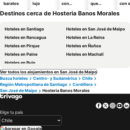
baratos
lujo
con
que
con 
piscina
aceptan
Destinos cerca de Hosteria Banos Morales
mascotas
Hoteles en Santiago
Hoteles en San José de Maipo
Hoteles en Rancagua
Hoteles en La Reina
Hoteles en Pirque
Hoteles en Ñuñoa
Hoteles en Paine
Hoteles en Machalí
Hoteles en Buin
Ver todos los alojamientos en San José de Maipo
Busca hoteles
Centro- y Sudamérica
Chile
Región Metropolitana de Santiago
Cordillera
San José de Maipo
Hosteria Banos Morales
Facebook
Twitter
Insta
Yo
Elige tu país
Agregar en Google