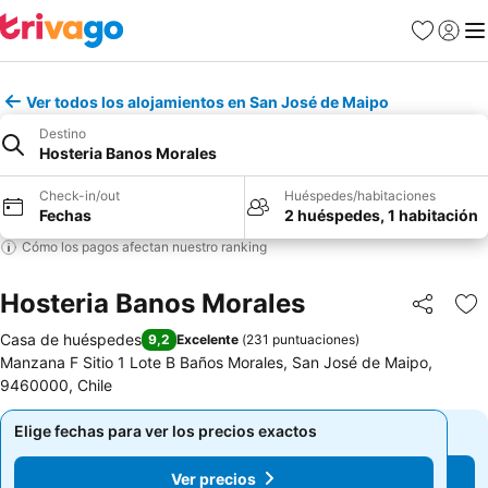
Favoritos
Iniciar 
Me
Ver todos los alojamientos en San José de Maipo
Destino
Hosteria Banos Morales
Check-in/out
Huéspedes/habitaciones
Fechas
2 huéspedes, 1 habitación
Cómo los pagos afectan nuestro ranking
Hosteria Banos Morales
Compartir
Ag
Casa de huéspedes
9,2
Excelente
(
231 puntuaciones
)
Manzana F Sitio 1 Lote B Baños Morales, San José de Maipo,
9460000, Chile
Elige fechas para ver los precios exactos
Elige fechas para ver los precios exactos
Ver precios
Ver precios