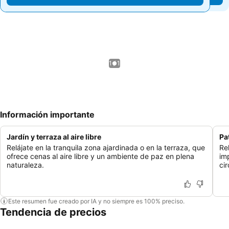
1 / 1
Información importante
Jardín y terraza al aire libre
Pa
Relájate en la tranquila zona ajardinada o en la terraza, que
Re
ofrece cenas al aire libre y un ambiente de paz en plena
im
naturaleza.
ci
Este resumen fue creado por IA y no siempre es 100% preciso.
Tendencia de precios