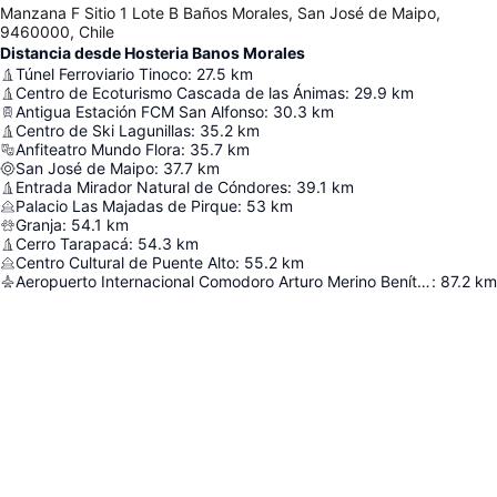
Manzana F Sitio 1 Lote B Baños Morales, San José de Maipo,
9460000, Chile
Distancia desde Hosteria Banos Morales
Túnel Ferroviario Tinoco
:
27.5
km
Centro de Ecoturismo Cascada de las Ánimas
:
29.9
km
Antigua Estación FCM San Alfonso
:
30.3
km
Centro de Ski Lagunillas
:
35.2
km
Anfiteatro Mundo Flora
:
35.7
km
San José de Maipo
:
37.7
km
Entrada Mirador Natural de Cóndores
:
39.1
km
Palacio Las Majadas de Pirque
:
53
km
Granja
:
54.1
km
Cerro Tarapacá
:
54.3
km
Centro Cultural de Puente Alto
:
55.2
km
Aeropuerto Internacional Comodoro Arturo Merino Benítez
:
87.2
km