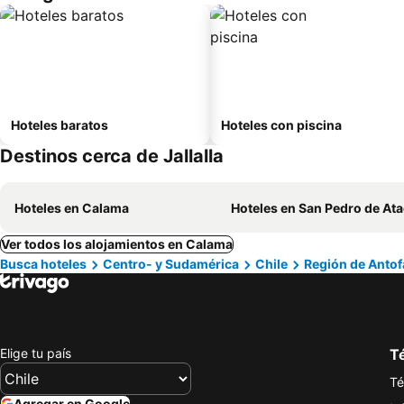
Hoteles baratos
Hoteles con piscina
Destinos cerca de Jallalla
Hoteles en Calama
Hoteles en San Pedro de At
Ver todos los alojamientos en Calama
Busca hoteles
Centro- y Sudamérica
Chile
Región de Antof
Elige tu país
Té
Té
Agregar en Google