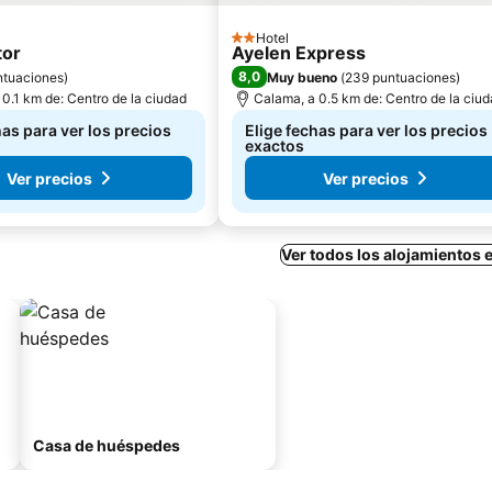
Hotel
2 Estrellas
tor
Ayelen Express
8,0
ntuaciones
)
Muy bueno
(
239 puntuaciones
)
0.1 km de: Centro de la ciudad
Calama, a 0.5 km de: Centro de la ciu
has para ver los precios
Elige fechas para ver los precios
exactos
Ver precios
Ver precios
Ver todos los alojamientos
Casa de huéspedes