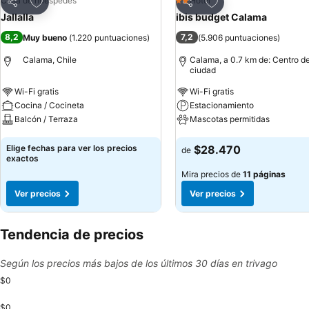
Agregar a favoritos
Agregar a favoritos
Casa de huéspedes
Hotel
2 Estrellas
Compartir
Compartir
Jallalla
ibis budget Calama
8,2
7,2
Muy bueno
(
1.220 puntuaciones
)
(
5.906 puntuaciones
)
Calama, Chile
Calama, a 0.7 km de: Centro de
ciudad
Wi-Fi gratis
Wi-Fi gratis
Cocina / Cocineta
Estacionamiento
Balcón / Terraza
Mascotas permitidas
Ver precios
Ver precios
Elige fechas para ver los precios
$28.470
de
exactos
Mira precios de
11 páginas
Ver precios
Ver precios
Tendencia de precios
Según los precios más bajos de los últimos 30 días en trivago
$0
$0