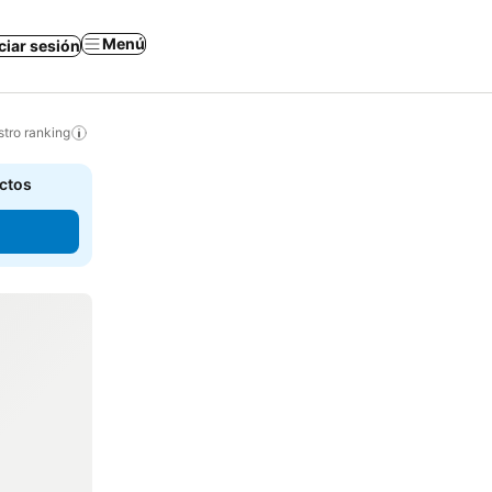
Menú
iciar sesión
tro ranking
actos