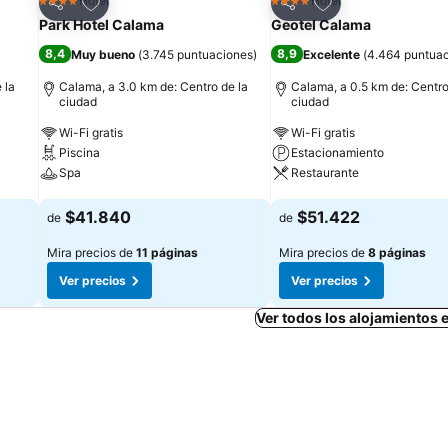
Agregar a favoritos
Agregar a favorit
Hotel
Hotel
4 Estrellas
4 Estrellas
Compartir
Compartir
Park Hotel Calama
Geotel Calama
8,4
8,9
Muy bueno
(
3.745 puntuaciones
)
Excelente
(
4.464 puntua
 la
Calama, a 3.0 km de: Centro de la
Calama, a 0.5 km de: Centro
ciudad
ciudad
Wi-Fi gratis
Wi-Fi gratis
Piscina
Estacionamiento
Spa
Restaurante
Ver precios
Ver precios
$41.840
$51.422
de
de
Mira precios de
11 páginas
Mira precios de
8 páginas
Ver precios
Ver precios
Ver todos los alojamientos