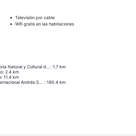
Televisión por cable
Wifi gratis en las habitaciones
Museo de Historia Natural y Cultural del Desierto de Atacama
:
1.7
km
lo
:
2.4
km
e
:
11.4
km
Aeropuerto Internacional Andrés Sabella
:
190.4
km
Ampliar mapa