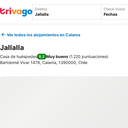
Destino
Check-in/out
Fechas
Ver todos los alojamientos en Calama
Jallalla
Casa de huéspedes
Muy bueno
(
1.220 puntuaciones
)
8,2
Bartolomé Vivar 1478, Calama, 1390000, Chile