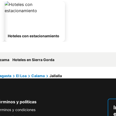
Hoteles con estacionamiento
acama
Hoteles en Sierra Gorda
agasta
El Loa
Calama
Jallalla
rminos y políticas
I
rminos y condiciones