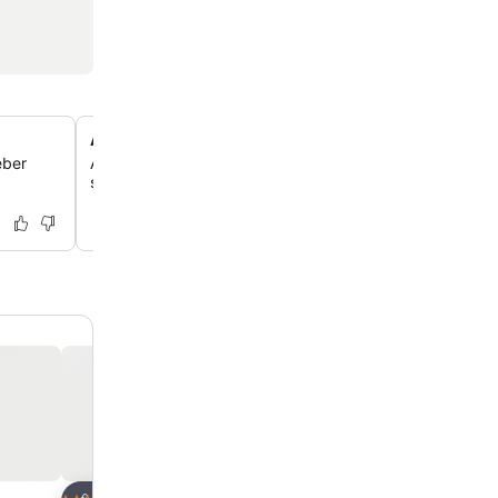
Aparcamiento cubierto y seguro
eber
Aprovecha el aparcamiento cubierto y seguro disponibl
suplemento, para que tu vehículo esté a salvo durante t