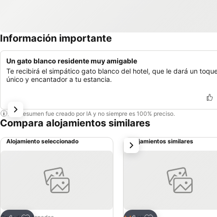
Información importante
Un gato blanco residente muy amigable
Te recibirá el simpático gato blanco del hotel, que le dará un toqu
único y encantador a tu estancia.
Este resumen fue creado por IA y no siempre es 100% preciso.
Compara alojamientos similares
Alojamiento seleccionado
Alojamientos similares
siguiente