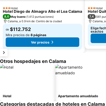
Hotel
Hotel
3 Estrellas
3 Estrellas
Hotel Diego de Almagro Alto el Loa Calama
Hotel Qui
8,0
7,4
Muy bueno
(
1.412 puntuaciones
)
(
561 pu
Calama, a 0.9 km de: Centro de la ciudad
Calama, a 
Elige fec
$112.752
de
exactos
Mira precios de
8 páginas
Ver precios
Otros hospedajes en Calama
Hotel
Apartamento amueblado
Categorías destacadas de hoteles en Calama