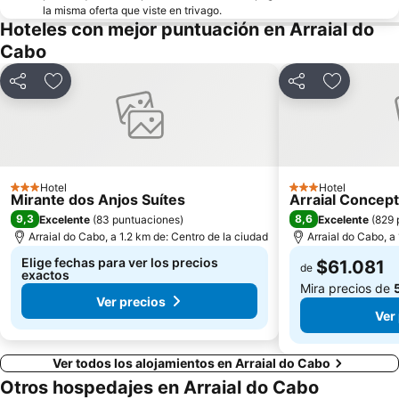
la misma oferta que viste en trivago.
Hoteles con mejor puntuación en Arraial do
Cabo
Compartir
Agregar a favoritos
Compartir
Agregar a
Hotel
Hotel
3 Estrellas
3 Estrellas
Mirante dos Anjos Suítes
Arraial Concept
9,3
8,6
Excelente
(
83 puntuaciones
)
Excelente
(
829 
Arraial do Cabo, a 1.2 km de: Centro de la ciudad
Arraial do Cabo, a
Elige fechas para ver los precios
$61.081
de
exactos
Mira precios de
Ver precios
Ver
Ver todos los alojamientos en Arraial do Cabo
Otros hospedajes en Arraial do Cabo