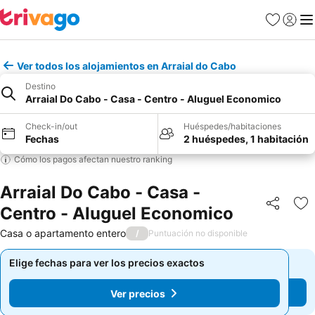
Favoritos
Iniciar 
Me
Ver todos los alojamientos en Arraial do Cabo
Destino
Arraial Do Cabo - Casa - Centro - Aluguel Economico
Check-in/out
Huéspedes/habitaciones
Fechas
2 huéspedes, 1 habitación
Cómo los pagos afectan nuestro ranking
Arraial Do Cabo - Casa -
Centro - Aluguel Economico
Compartir
Ag
Casa o apartamento entero
/
Puntuación no disponible
Elige fechas para ver los precios exactos
Elige fechas para ver los precios exactos
Ver precios
Ver precios