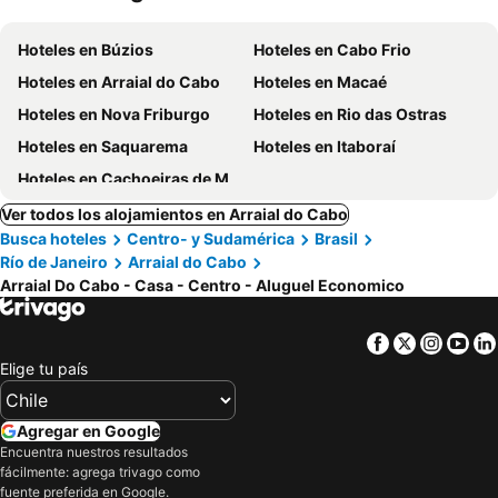
Hoteles en Búzios
Hoteles en Cabo Frio
Hoteles en Arraial do Cabo
Hoteles en Macaé
Hoteles en Nova Friburgo
Hoteles en Rio das Ostras
Hoteles en Saquarema
Hoteles en Itaboraí
Hoteles en Cachoeiras de Macacu
Ver todos los alojamientos en Arraial do Cabo
Busca hoteles
Centro- y Sudamérica
Brasil
Río de Janeiro
Arraial do Cabo
Arraial Do Cabo - Casa - Centro - Aluguel Economico
Facebook
Twitter
Insta
Yo
Elige tu país
Agregar en Google
Encuentra nuestros resultados
fácilmente: agrega trivago como
fuente preferida en Google.