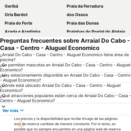
Geribá
Praia da Ferradura
Orla Bardot
dos Ossos
Praia do Forte
Praia das Dunas
Azeda e Azedinha
Prainhas do Pontal do Atalaia
Preguntas frecuentes sobre Arraial Do Cabo -
Arraial do Cabo
Praia das Conchas
Casa - Centro - Aluguel Economico
Praia do Peró
Tortuga
¿Arraial Do Cabo - Casa - Centro - Aluguel Economico tiene área de
Praia da Armação
do Forno
piscina?
¿Se permiten mascotas en Arraial Do Cabo - Casa - Centro - Aluguel
Forte São Mateus
José Gonçalves
Economico?
¿Hay estacionamiento disponible en Arraial Do Cabo - Casa - Centro
- Aluguel Economico?
¿Dónde está ubicado Arraial Do Cabo - Casa - Centro - Aluguel
Economico?
¿Qué atracciones populares están cerca de Arraial Do Cabo - Casa -
Centro - Aluguel Economico?
Ver más
Los precios y la disponibilidad que recibe trivago de las páginas
web de reserva cambian de manera constante. Por lo tanto, es
posible que no siempre encuentres en una página web de reserva