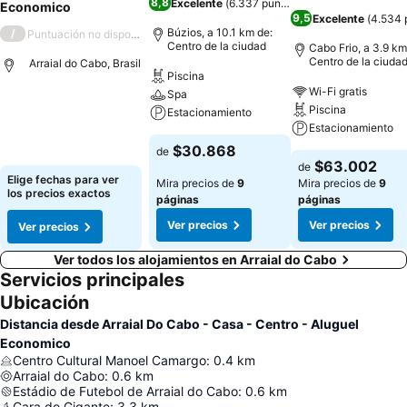
8,8
Excelente
(
6.337 puntuaciones
)
Economico
9,5
Excelente
(
4.534 
Búzios, a 10.1 km de:
/
Puntuación no disponible
Centro de la ciudad
Cabo Frio, a 3.9 km
Centro de la ciuda
Arraial do Cabo, Brasil
Piscina
Wi-Fi gratis
Spa
Piscina
Estacionamiento
Estacionamiento
$30.868
de
$63.002
de
Elige fechas para ver
Mira precios de
9
Mira precios de
9
los precios exactos
páginas
páginas
Ver precios
Ver precios
Ver precios
Ver todos los alojamientos en Arraial do Cabo
Servicios principales
Ubicación
Distancia desde Arraial Do Cabo - Casa - Centro - Aluguel
Economico
Centro Cultural Manoel Camargo
:
0.4
km
Arraial do Cabo
:
0.6
km
Estádio de Futebol de Arraial do Cabo
:
0.6
km
Cara do Gigante
:
3.3
km