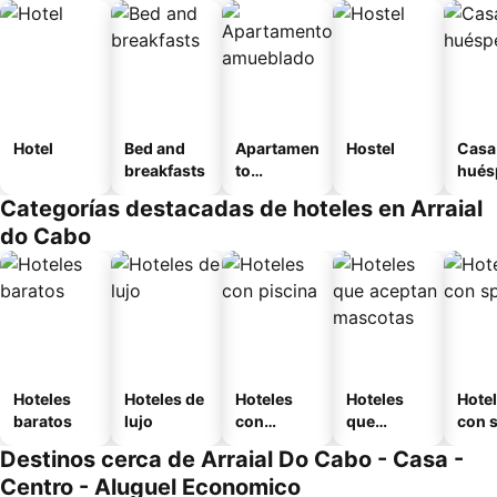
Hotel
Bed and
Apartamen
Hostel
Casa
breakfasts
to
hués
amueblad
Categorías destacadas de hoteles en Arraial
o
do Cabo
Hoteles
Hoteles de
Hoteles
Hoteles
Hote
baratos
lujo
con
que
con 
piscina
aceptan
Destinos cerca de Arraial Do Cabo - Casa -
mascotas
Centro - Aluguel Economico