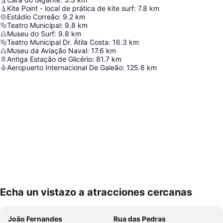
Kite Point - local de prática de kite surf
:
7.8
km
Estádio Correão
:
9.2
km
Teatro Municipal
:
9.8
km
Museu do Surf
:
9.8
km
Teatro Municipal Dr. Átila Costa
:
16.3
km
Museu da Aviação Naval
:
17.6
km
Antiga Estação de Glicério
:
81.7
km
Aeropuerto Internacional De Galeão
:
125.6
km
Echa un vistazo a atracciones cercanas
Ampliar mapa
João Fernandes
Rua das Pedras