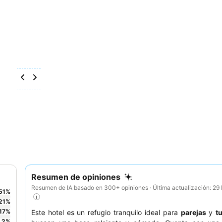
Resumen de opiniones
Resumen de IA basado en 300+ opiniones · Última actualización: 2
51
%
21
%
17
%
Este hotel es un refugio tranquilo ideal para
parejas
y
t
2
%