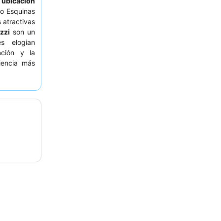
a
ubicación
ro Esquinas
s atractivas
zzi
son un
s elogian
nción y la
iencia más
ín en lugar