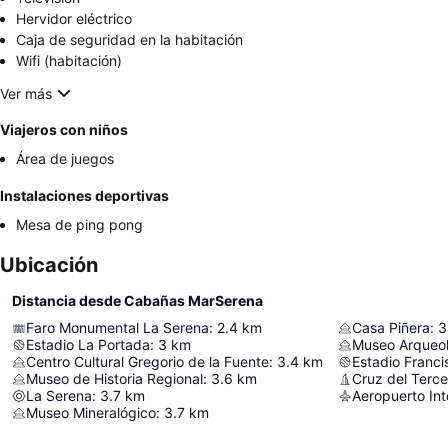
Hervidor eléctrico
Caja de seguridad en la habitación
Wifi (habitación)
Ver más
Viajeros con niños
Área de juegos
Instalaciones deportivas
Mesa de ping pong
Ubicación
Distancia desde Cabañas MarSerena
Faro Monumental La Serena
:
2.4
km
Casa Piñera
:
3
Estadio La Portada
:
3
km
Museo Arqueo
Centro Cultural Gregorio de la Fuente
:
3.4
km
Estadio Franc
Museo de Historia Regional
:
3.6
km
Cruz del Terce
La Serena
:
3.7
km
Museo Mineralógico
:
3.7
km