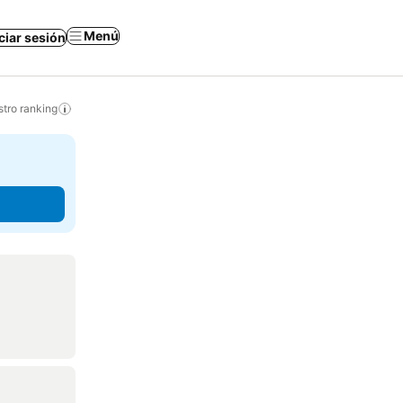
Menú
iciar sesión
tro ranking