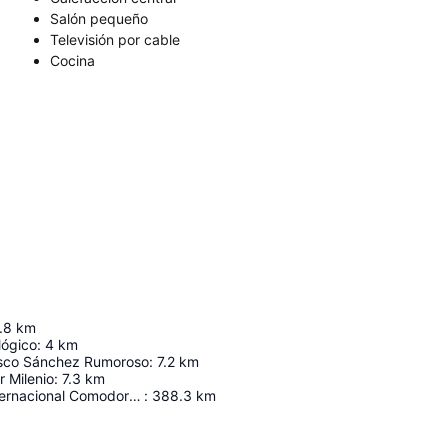
Salón pequeño
Televisión por cable
Cocina
.8
km
lógico
:
4
km
isco Sánchez Rumoroso
:
7.2
km
r Milenio
:
7.3
km
Aeropuerto Internacional Comodoro Arturo Merino Benítez
:
388.3
km