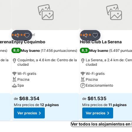
Agregar a favoritos
Agregar a favorit
Hotel
Hotel
5 Estrellas
4 Estrellas
Compartir
Compartir
Serena
Enjoy Coquimbo
Hotel Club La Serena
8,0
8,3
ones
)
Muy bueno
(
17.456 puntuaciones
)
Muy bueno
(
5.497 puntua
 de la
Coquimbo, a 4.6 km de: Centro de la
La Serena, a 2.4 km de: Cen
ciudad
ciudad
Wi-Fi gratis
Wi-Fi gratis
Piscina
Piscina
Spa
Estacionamiento
Ver precios
Ver precios
$68.354
$61.535
de
de
Mira precios de
12 páginas
Mira precios de
11 páginas
Ver precios
Ver precios
Ver todos los alojamientos en