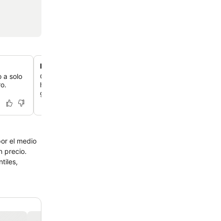
Entrega de desayuno en la habitación
 a solo
Comience el día con un desayuno entregado directamen
ro.
habitación en formato caja, que le ofrecerá una experie
gastronómica privada y cómoda.
por el medio
 precio.
tiles,