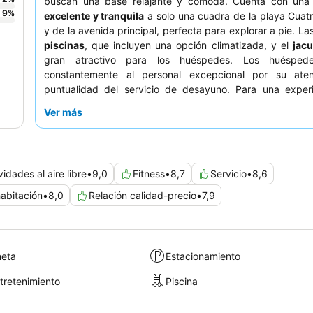
buscan una base relajante y cómoda. Cuenta con un
9
%
excelente y tranquila
a solo una cuadra de la playa Cuat
y de la avenida principal, perfecta para explorar a pie. La
piscinas
, que incluyen una opción climatizada, y el
jacu
gran atractivo para los huéspedes. Los huéspede
constantemente al personal excepcional por su ate
puntualidad del servicio de desayuno. Para una exper
tranquila, considere solicitar una cabaña con vista al jard
Ver más
de a la avenida principal.
vidades al aire libre
•
9,0
Fitness
•
8,7
Servicio
•
8,6
abitación
•
8,0
Relación calidad-precio
•
7,9
neta
Estacionamiento
ntretenimiento
Piscina