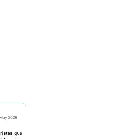
9 May 2026
uristas
que