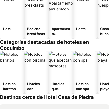
Hotel
Bed and
Apartamen
Hostel
Casa
breakfasts
to
hués
amueblad
Categorías destacadas de hoteles en
o
Coquimbo
Hoteles
Hoteles
Hoteles
Hoteles
Hotel
baratos
con
que
con spa
play
piscina
aceptan
Destinos cerca de Hotel Casa de Piedra
mascotas