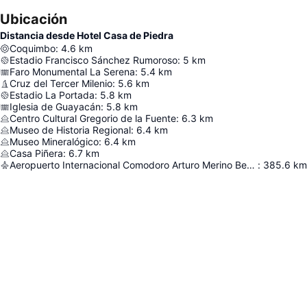
Ubicación
Distancia desde Hotel Casa de Piedra
Coquimbo
:
4.6
km
Estadio Francisco Sánchez Rumoroso
:
5
km
Faro Monumental La Serena
:
5.4
km
Cruz del Tercer Milenio
:
5.6
km
Estadio La Portada
:
5.8
km
Iglesia de Guayacán
:
5.8
km
Centro Cultural Gregorio de la Fuente
:
6.3
km
Museo de Historia Regional
:
6.4
km
Museo Mineralógico
:
6.4
km
Casa Piñera
:
6.7
km
Aeropuerto Internacional Comodoro Arturo Merino Benítez
:
385.6
km