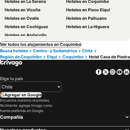
Hoteles en La Serena
Hoteles en Coquimbo
Hoteles en Vicuña
Hoteles en Pisco Elqui
Hoteles en Ovalle
Hoteles en Paihuano
Hoteles en Cochiguaz
Hoteles en La Higuera
Hoteles en Andacollo
Ver todos los alojamientos en Coquimbo
Busca hoteles
Centro- y Sudamérica
Chile
Región de Coquimbo
Elqui
Coquimbo
Hotel Casa de Piedra
Facebook
Twitter
Insta
Yo
Elige tu país
Agregar en Google
Encuentra nuestros resultados
fácilmente: agrega trivago como
fuente preferida en Google.
Compañía
Nuestros productos