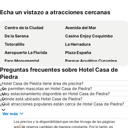
Echa un vistazo a atracciones cercanas
Ampliar mapa
Centro de la Ciudad
Avenida del Mar
De la Serena
Casino Enjoy Coquimbo
Totoralillo
La Herradura
Aeropuerto La Florida
Plaza España
Faro Monumental
Parque Acuático Curunina
Preguntas frecuentes sobre Hotel Casa de
Puerto de Coquimbo
Museo Arqueológico de la Serena
Piedra
Museo al aire libre Avenida Francisco de Aguirre
¿Hotel Casa de Piedra tiene área de piscina?
¿Se permiten mascotas en Hotel Casa de Piedra?
¿Hay estacionamiento disponible en Hotel Casa de Piedra?
¿Dónde está ubicado Hotel Casa de Piedra?
¿Qué atracciones populares están cerca de Hotel Casa de Piedra?
Ver más
Los precios y la disponibilidad que recibe trivago de las páginas
web de reserva cambian de manera constante. Por lo tanto, es