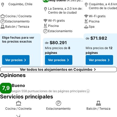
Muy bueno
(
4.595 puntuaciones
)
Coquimbo, Chile
Coquimbo, a 4.6 km
Centro de la ciuda
La Serena, a 2.0 km de:
Centro de la ciudad
Cocina / Cocineta
Wi-Fi gratis
Wi-Fi gratis
Estacionamiento
Piscina
Piscina
Balcón / Terraza
Spa
Estacionamiento
Ver precios
Ver precios
Elige fechas para ver
$71.982
de
Ver precios
los precios exactos
$80.291
de
Mira precios de
8
Mira precios de
12
páginas
páginas
Ver precios
Ver precios
Ver precios
Ver todos los alojamientos en Coquimbo
Opiniones
Bueno
7,9
según 558 puntuaciones de las páginas
principales
Servicios principales
Cocina / Cocineta
Estacionamiento
Balcón / Terraza