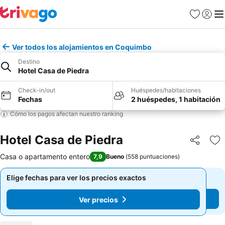
Favoritos
Iniciar 
Me
Ver todos los alojamientos en Coquimbo
Destino
Hotel Casa de Piedra
Check-in/out
Huéspedes/habitaciones
Fechas
2 huéspedes, 1 habitación
Cómo los pagos afectan nuestro ranking
Hotel Casa de Piedra
Compartir
Ag
Casa o apartamento entero
7,9
Bueno
(
558 puntuaciones
)
Elige fechas para ver los precios exactos
Elige fechas para ver los precios exactos
Ver precios
Ver precios