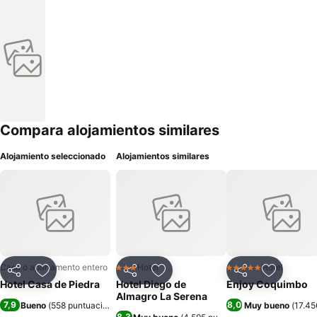
Compara alojamientos similares
Alojamiento seleccionado
Alojamientos similares
Casa o apartamento entero
Hotel
Hotel
3 Estrellas
5 Estrellas
Compartir
Agregar a favoritos
Compartir
Agregar a favoritos
Compartir
Agregar 
Hotel Casa de Piedra
Hotel Diego de
Enjoy Coquimbo
Almagro La Serena
7,9
8,0
Bueno
(
558 puntuaciones
)
Muy bueno
(
17.45
8,3