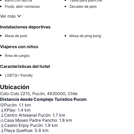
Baño con ducha
Tabla para planchar
Posib. abrir ventanas
Secador de pelo
Ver más
Instalaciones deportivas
Mesa de pool
Mesa de ping pong
Viajeros con niños
Área de juegos
Características del hotel
LGBTQ+ friendly
Ubicación
Colo-Colo 2215, Pucón, 4920000, Chile
Distancia desde Complejo Turistico Pucon
Pucón
:
1.1
km
KPlay
:
1.4
km
Centro Artesanal Pucón
:
1.7
km
Casa Museo Padre Pancho
:
1.8
km
Casino Enjoy Pucón
:
1.9
km
Playa Quelhue
:
5.6
km