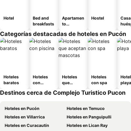
Hotel
Bed and
Apartamen
Hostel
Casa
breakfasts
to
hués
amueblad
Categorías destacadas de hoteles en Pucón
o
Hoteles
Hoteles
Hoteles
Hoteles
Hotel
baratos
con
que
con spa
play
piscina
aceptan
Destinos cerca de Complejo Turistico Pucon
mascotas
Hoteles en Pucón
Hoteles en Temuco
Hoteles en Villarrica
Hoteles en Panguipulli
Hoteles en Curacautín
Hoteles en Lican Ray