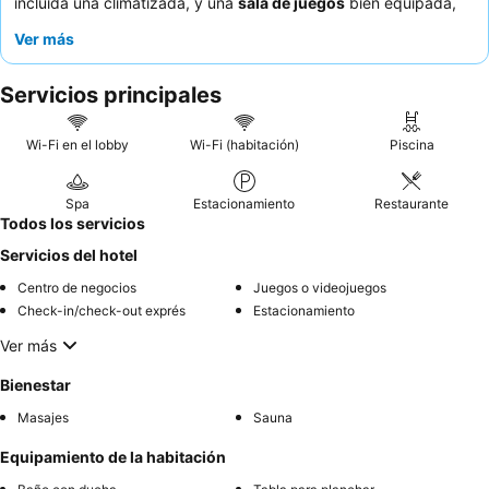
incluida una climatizada, y una
sala de juegos
bien equipada,
que ofrece amplias oportunidades recreativas. Los huéspedes
Ver más
elogian constantemente al
personal atento y servicial
,
especialmente el toque personal de los propietarios, y el
Servicios principales
delicioso
desayuno buffet
con ingredientes naturales. Para una
experiencia más tranquila, los huéspedes deberían considerar
solicitar una habitación con vistas al jardín.
Wi-Fi en el lobby
Wi-Fi (habitación)
Piscina
Spa
Estacionamiento
Restaurante
Todos los servicios
Servicios del hotel
Centro de negocios
Juegos o videojuegos
Check-in/check-out exprés
Estacionamiento
Ver más
Bienestar
Masajes
Sauna
Equipamiento de la habitación