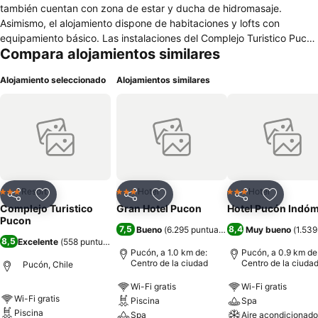
también cuentan con zona de estar y ducha de hidromasaje.
Asimismo, el alojamiento dispone de habitaciones y lofts con
equipamiento básico. Las instalaciones del Complejo Turistico Pucon
Compara alojamientos similares
incluyen piscina al aire libre, piscina interior climatizada, spa y
centro de bienestar, gimnasio y sala de juegos. Además, ofrece
Alojamiento seleccionado
Alojamientos similares
conexión wifi y parking gratuitos. La Playa Pucón está ubicada a
diez minutos en automóvil del alojamiento y el Bosque Encantado
Pucón, a menos de 15 minutos en automóvil. El Complejo Turistico
Pucon se encuentra en una zona tranquila y rodeada de naturaleza,
a un corto paseo del centro de Pucón. Las cabañas y los lofts están
equipados con cocina completa, mientras que las habitaciones
tienen una pequeña nevera/heladera. Además, en los alrededores
hay diversos establecimientos donde almorzar o cenar, como el
Resort
Hotel
Hotel
3 Estrellas
3 Estrellas
3 Estrellas
Compartir
Agregar a favoritos
Compartir
Agregar a favoritos
Compartir
Agregar 
restaurante Trawen o la pizzería La Vuelta de Carnero, ambos a
Complejo Turistico
Gran Hotel Pucon
Hotel Pucón Indóm
cinco minutos en automóvil.
Pucon
7,5
8,4
Bueno
(
6.295 puntuaciones
)
Muy bueno
(
1.539
8,5
Excelente
(
558 puntuaciones
)
Pucón, a 1.0 km de:
Pucón, a 0.9 km de
Centro de la ciudad
Centro de la ciuda
Pucón, Chile
Wi-Fi gratis
Wi-Fi gratis
Wi-Fi gratis
Piscina
Spa
Piscina
Spa
Aire acondicionado