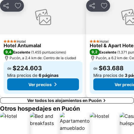
Compartir
Agregar a favoritos
Compartir
Agregar a fav
Hotel
Hotel
4 Estrellas
3 Estrellas
Hotel Antumalal
Hotel & Apart Hot
9,4
9,2
Excelente
(
1.455 puntuaciones
)
Excelente
(
1.371 pu
Pucón, a 2.4 km de: Centro de la ciudad
Pucón, a 6.2 km de: Ce
$224.603
$63.688
de
de
Mira precios de
6 páginas
Mira precios de
3 pá
Ver precios
Ver preci
Ver todos los alojamientos en Pucón
Otros hospedajes en Pucón