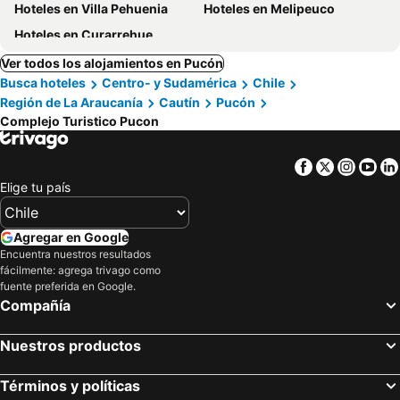
Hoteles en Villa Pehuenia
Hoteles en Melipeuco
Hoteles en Curarrehue
Ver todos los alojamientos en Pucón
Busca hoteles
Centro- y Sudamérica
Chile
Región de La Araucanía
Cautín
Pucón
Complejo Turistico Pucon
Facebook
Twitter
Insta
Yo
Elige tu país
Agregar en Google
Encuentra nuestros resultados
fácilmente: agrega trivago como
fuente preferida en Google.
Compañía
Nuestros productos
Términos y políticas