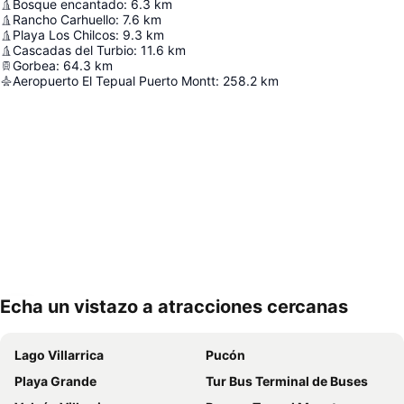
Bosque encantado
:
6.3
km
Rancho Carhuello
:
7.6
km
Playa Los Chilcos
:
9.3
km
Cascadas del Turbio
:
11.6
km
Gorbea
:
64.3
km
Aeropuerto El Tepual Puerto Montt
:
258.2
km
Echa un vistazo a atracciones cercanas
Ampliar mapa
Lago Villarrica
Pucón
Playa Grande
Tur Bus Terminal de Buses