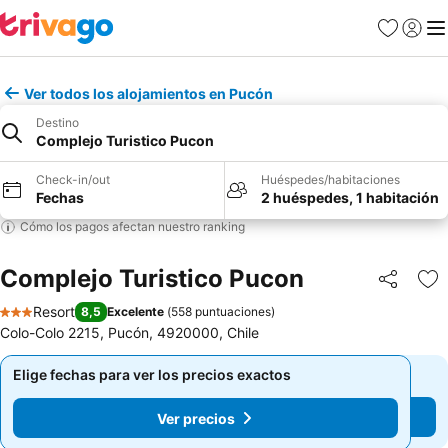
Favoritos
Iniciar 
Me
Ver todos los alojamientos en Pucón
Destino
Complejo Turistico Pucon
Check-in/out
Huéspedes/habitaciones
Fechas
2 huéspedes, 1 habitación
Cómo los pagos afectan nuestro ranking
Complejo Turistico Pucon
Compartir
Ag
Resort
8,5
Excelente
(
558 puntuaciones
)
3 Estrellas
Colo-Colo 2215, Pucón, 4920000, Chile
Elige fechas para ver los precios exactos
Elige fechas para ver los precios exactos
Ver precios
Ver precios