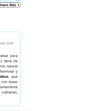
Uvero Alto
9 May 2026
ideal para
y llena de
rno natural
 hermosa y
ático
, que
 con áreas
tantemente
ulinarias,
l refinado
 relajante,