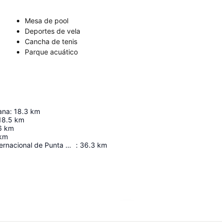
Mesa de pool
Deportes de vela
Cancha de tenis
Parque acuático
ana
:
18.3
km
18.5
km
6
km
km
Aeropuerto Internacional de Punta Cana
:
36.3
km
Ampliar mapa