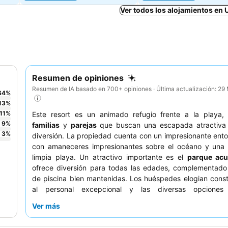
Ver todos los alojamientos en 
Resumen de opiniones
Resumen de IA basado en 700+ opiniones · Última actualización: 2
64
%
13
%
11
%
Este resort es un animado refugio frente a la playa, 
9
%
familias
y
parejas
que buscan una escapada atractiva 
3
%
diversión. La propiedad cuenta con un impresionante ento
con amaneceres impresionantes sobre el océano y una
limpia playa. Un atractivo importante es el
parque acu
ofrece diversión para todas las edades, complementado
de piscina bien mantenidas. Los huéspedes elogian cons
al personal excepcional y las diversas opciones c
destacando el
espectáculo japonés de teppanyaki
y e
Ver más
restaurante francés. Para una experiencia verdaderamente
considere reservar un tratamiento en el tranquilo
spa
.