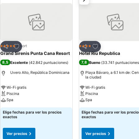
Agregar a favoritos
Agregar a favoritos
Resort
Hotel
5 Estrellas
4 Estrellas
Compartir
Compartir
Grand Sirenis Punta Cana Resort
Hotel Riu Republica
8,5
7,8
Excelente
(
42.842 puntuaciones
)
Bueno
(
33.741 puntuaciones
Uvero Alto, República Dominicana
Playa Bávaro, a 6.1 km de: Cen
la ciudad
Wi-Fi gratis
Wi-Fi gratis
Piscina
Piscina
Spa
Spa
Elige fechas para ver los precios
Elige fechas para ver los precio
exactos
exactos
Ver precios
Ver precios