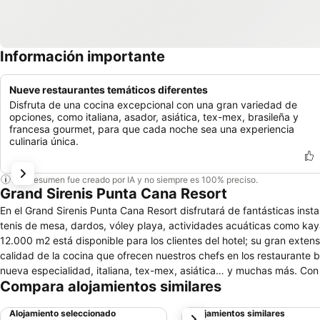
Información importante
Nueve restaurantes temáticos diferentes
Disfruta de una cocina excepcional con una gran variedad de
opciones, como italiana, asador, asiática, tex-mex, brasileña y
francesa gourmet, para que cada noche sea una experiencia
culinaria única.
Este resumen fue creado por IA y no siempre es 100% preciso.
Grand Sirenis Punta Cana Resort
En el Grand Sirenis Punta Cana Resort disfrutará de fantásticas insta
tenis de mesa, dardos, vóley playa, actividades acuáticas como ka
12.000 m2 está disponible para los clientes del hotel; su gran extensi
calidad de la cocina que ofrecen nuestros chefs en los restaurante 
nueva especialidad, italiana, tex-mex, asiática… y muchas más. Co
Compara alojamientos similares
de disfrutar de sus vacaciones… Podrá saborear su cóctel preferido en los 1
invita a disfrutar de unas vacaciones de ensueño. El exotismo del C
Alojamiento seleccionado
Alojamientos similares
siguiente
mágico y excepcional le espera!