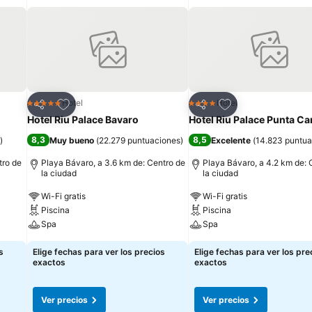
Agregar a favoritos
Agregar a favorit
Hotel
Hotel
5 Estrellas
4 Estrellas
Compartir
Compartir
Hotel Riu Palace Bavaro
Hotel Riu Palace Punta Ca
8,3
8,5
)
Muy bueno
(
22.279 puntuaciones
)
Excelente
(
14.823 puntua
tro de
Playa Bávaro, a 3.6 km de: Centro de
Playa Bávaro, a 4.2 km de: 
la ciudad
la ciudad
Wi-Fi gratis
Wi-Fi gratis
Piscina
Piscina
Spa
Spa
s
Elige fechas para ver los precios
Elige fechas para ver los pre
exactos
exactos
Ver precios
Ver precios