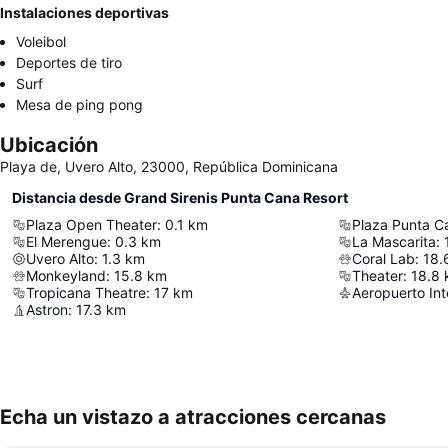
Instalaciones deportivas
Voleibol
Deportes de tiro
Surf
Mesa de ping pong
Ubicación
Playa de, Uvero Alto, 23000, República Dominicana
Distancia desde Grand Sirenis Punta Cana Resort
Plaza Open Theater
:
0.1
km
Plaza Punta C
El Merengue
:
0.3
km
La Mascarita
:
Uvero Alto
:
1.3
km
Coral Lab
:
18.
Monkeyland
:
15.8
km
Theater
:
18.8
Tropicana Theatre
:
17
km
Astron
:
17.3
km
Echa un vistazo a atracciones cercanas