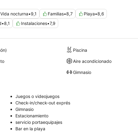
Vida nocturna
•
9,1
Familias
•
8,7
Playa
•
8,6
d
•
8,1
Instalaciones
•
7,9
ión)
Piscina
to
Aire acondicionado
Gimnasio
Juegos o videojuegos
Check-in/check-out exprés
Gimnasio
Estacionamiento
servicio portaequipajes
Bar en la playa