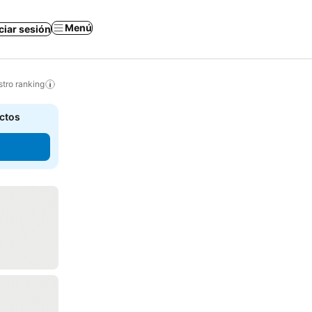
Menú
iciar sesión
tro ranking
actos