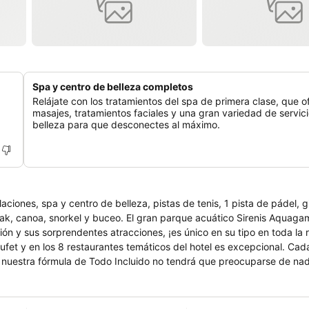
Spa y centro de belleza completos
Relájate con los tratamientos del spa de primera clase, que o
masajes, tratamientos faciales y una gran variedad de servic
belleza para que desconectes al máximo.
laciones, spa y centro de belleza, pistas de tenis, 1 pista de pádel, 
yak, canoa, snorkel y buceo. El gran parque acuático Sirenis Aquag
ón y sus sorprendentes atracciones, ¡es único en su tipo en toda la reg
bufet y en los 8 restaurantes temáticos del hotel es excepcional. Ca
n nuestra fórmula de Todo Incluido no tendrá que preocuparse de na
3 bares del complejo, en la discoteca ó en el bar Plaza. Punta Cana le
aribe, la amabilidad de su gente, playas con aguas transparentes ¡Un