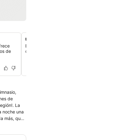
Ubicación en primera línea de playa en un cocotal
frece
El resort está en la playa de Uvero Alto, en medio de un
ios de
cocotal. Es el lugar ideal para relajarte y hacer activida
gimnasio,
ames de
ión!. La
da noche una
da más, que
 destino