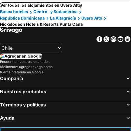
Ver todos los alojamientos en Uvero Alto
Busca hoteles
Centro- y Sudamérica
República Dominicana
La Altagracía
Uvero Alto
Nickelodeon Hotels & Resorts Punta Cana
Facebook
Twitter
Insta
Yo
Agregar en Google
Encuentra nuestros resultados
fácilmente: agrega trivago como
fuente preferida en Google.
Compañía
Nuestros productos
Términos y políticas
Ayuda