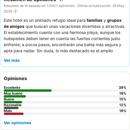
Resumen de IA basado en 1.000+ opiniones · Última actualización: 29 May
2026
Este hotel es un animado refugio ideal para
familias
y
grupos
de amigos
que buscan unas vacaciones divertidas y atractivas.
El establecimiento cuenta con una hermosa playa, aunque los
huéspedes deben tener en cuenta las fuertes corrientes justo
enfrente; a pocos pasos, encontrarán una bahía más segura y
apta para nadar. Sin duda, lo más destacado es el amplio
parque acuático
, con toboganes y un río lento, complementado
Ver más
por varias piscinas, incluyendo una piscina infinita y opciones
con acceso directo desde la habitación. Los huéspedes elogian
constantemente al personal, amable y atento, especialmente al
Opiniones
equipo de animación
y al
servicio de mayordomo
, quienes
contribuyen a crear un ambiente animado. Para una experiencia
Excelente
39
%
verdaderamente única, considere reservar una de las
Muy bueno
18
%
habitaciones temáticas de lujo
Bueno
para un toque extra de magia.
15
%
Razonable
12
%
Malo
16
%
Ver opiniones