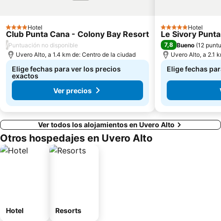
Hotel
Hotel
4 Estrellas
5 Estrellas
Club Punta Cana - Colony Bay Resort
Le Sivory Punt
/
7,8
Puntuación no disponible
Bueno
(
12 punt
Uvero Alto, a 1.4 km de: Centro de la ciudad
Uvero Alto, a 2.1 
Elige fechas para ver los precios
Elige fechas par
exactos
Ver precios
Ver todos los alojamientos en Uvero Alto
Otros hospedajes en Uvero Alto
Hotel
Resorts