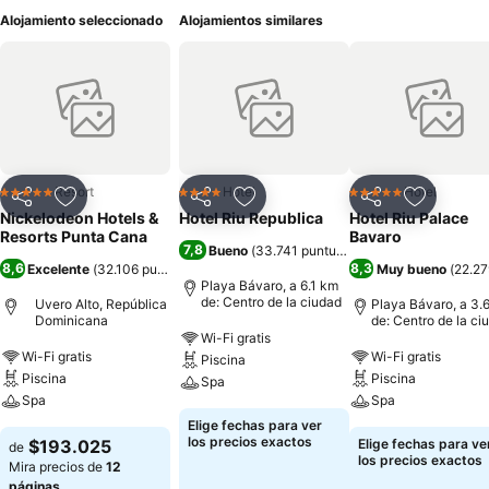
Alojamiento seleccionado
Alojamientos similares
Resort
Hotel
Hotel
5 Estrellas
4 Estrellas
5 Estrellas
Compartir
Agregar a favoritos
Compartir
Agregar a favoritos
Compartir
Agregar 
Nickelodeon Hotels &
Hotel Riu Republica
Hotel Riu Palace
Resorts Punta Cana
Bavaro
7,8
Bueno
(
33.741 puntuaciones
)
8,6
8,3
Excelente
(
32.106 puntuaciones
)
Muy bueno
(
22.27
Playa Bávaro, a 6.1 km
de: Centro de la ciudad
Uvero Alto, República
Playa Bávaro, a 3.
Dominicana
de: Centro de la ci
Wi-Fi gratis
Wi-Fi gratis
Wi-Fi gratis
Piscina
Piscina
Piscina
Spa
Spa
Spa
Elige fechas para ver
los precios exactos
$193.025
Elige fechas para ve
de
los precios exactos
Mira precios de
12
páginas