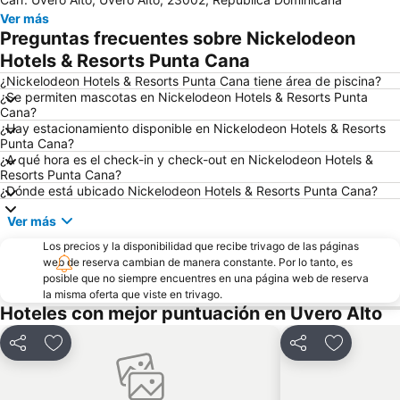
Ver más
Preguntas frecuentes sobre Nickelodeon
Hotels & Resorts Punta Cana
¿Nickelodeon Hotels & Resorts Punta Cana tiene área de piscina?
¿Se permiten mascotas en Nickelodeon Hotels & Resorts Punta
Cana?
¿Hay estacionamiento disponible en Nickelodeon Hotels & Resorts
Punta Cana?
¿A qué hora es el check-in y check-out en Nickelodeon Hotels &
Resorts Punta Cana?
¿Dónde está ubicado Nickelodeon Hotels & Resorts Punta Cana?
Ver más
Los precios y la disponibilidad que recibe trivago de las páginas
web de reserva cambian de manera constante. Por lo tanto, es
posible que no siempre encuentres en una página web de reserva
la misma oferta que viste en trivago.
Hoteles con mejor puntuación en Uvero Alto
Compartir
Agregar a favoritos
Compartir
Agregar a