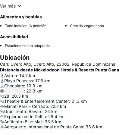
Ver más
Alimentos y bebidas
Todo incluido (A petición)
Comida vegetariana
Accesibilidad
Estacionamiento adaptado
Ubicación
Carr. Uvero Alto, Uvero Alto, 23002, República Dominicana
Distancia desde Nickelodeon Hotels & Resorts Punta Cana
Astron
:
14.7
km
Playa Princess
:
17.6
km
Chocolate
:
19.9
km
:
20.3
km
28
:
20.3
km
Theatre & Entertainement Center
:
21.3
km
Manatí Park - Cerrado
:
22.7
km
Gran Teatro Bávaro
:
24
km
Exploracion de Delfin
:
28.4
km
Anfiteatro Blue Mall
:
33.5
km
Aeropuerto Internacional de Punta Cana
:
33.6
km