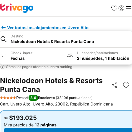
Favoritos
Iniciar 
Me
Ver todos los alojamientos en Uvero Alto
Destino
Nickelodeon Hotels & Resorts Punta Cana
Check-in/out
Huéspedes/habitaciones
Fechas
2 huéspedes, 1 habitación
Cómo los pagos afectan nuestro ranking
Nickelodeon Hotels & Resorts
Punta Cana
Compartir
Ag
Resort
8,6
Excelente
(
32.106 puntuaciones
)
5 Estrellas
Carr. Uvero Alto, Uvero Alto, 23002, República Dominicana
$193.025
$193.025
de
de
Mira precios de
12 páginas
Mira precios de
12 páginas