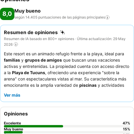
Muy bueno
8,0
según 14.405 puntuaciones de las páginas
principales
Resumen de opiniones
Resumen de IA basado en 800+ opiniones · Última actualización: 29 May
2026
Este resort es un animado refugio frente a la playa, ideal para
familias
y
grupos de amigos
que buscan unas vacaciones
activas y entretenidas. La propiedad cuenta con acceso directo
a la
Playa de Tucuns
, ofreciendo una experiencia "sobre la
arena" con espectaculares vistas al mar. Su característica más
emocionante es la amplia variedad de
piscinas
y actividades
recreativas, incluyendo una singular
experiencia de trapecio
Ver más
que proporciona entretenimiento para todas las edades. Los
huéspedes elogian constantemente al
personal atento y
dedicado
, especialmente a los equipos de recreación y
Opiniones
entretenimiento, y disfrutan de los
cócteles
bien preparados.
Para una estancia más tranquila, los huéspedes deberían
Excelente
47
%
considerar solicitar una habitación que no dé a las zonas de
Muy bueno
15
%