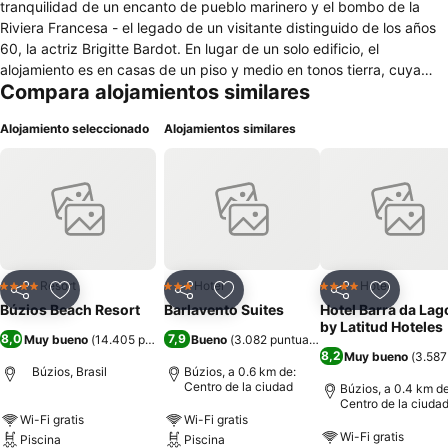
tranquilidad de un encanto de pueblo marinero y el bombo de la
Riviera Francesa - el legado de un visitante distinguido de los años
60, la actriz Brigitte Bardot. En lugar de un solo edificio, el
alojamiento es en casas de un piso y medio en tonos tierra, cuya
Compara alojamientos similares
arquitectura proporciona una mayor construcción de movimientos y
crear una atmósfera de pueblo de campo, pero con la exclusividad
Alojamiento seleccionado
Alojamientos similares
de un hotel internacional.
Resort
Hotel
Hotel
4 Estrellas
3 Estrellas
4 Estrellas
Compartir
Agregar a favoritos
Compartir
Agregar a favoritos
Compartir
Agregar 
Búzios Beach Resort
Barlavento Suites
Hotel Barra da Lag
by Latitud Hoteles
8,0
7,9
Muy bueno
(
14.405 puntuaciones
Bueno
)
(
3.082 puntuaciones
)
8,2
Muy bueno
(
3.587
Búzios, Brasil
Búzios, a 0.6 km de:
Centro de la ciudad
Búzios, a 0.4 km de
Centro de la ciuda
Wi-Fi gratis
Wi-Fi gratis
Wi-Fi gratis
Piscina
Piscina