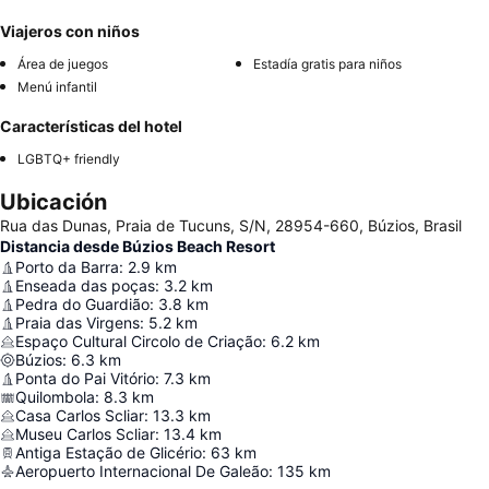
Viajeros con niños
Área de juegos
Estadía gratis para niños
Menú infantil
Características del hotel
LGBTQ+ friendly
Ubicación
Rua das Dunas, Praia de Tucuns, S/N, 28954-660, Búzios, Brasil
Distancia desde Búzios Beach Resort
Porto da Barra
:
2.9
km
Enseada das poças
:
3.2
km
Pedra do Guardião
:
3.8
km
Praia das Virgens
:
5.2
km
Espaço Cultural Circolo de Criação
:
6.2
km
Búzios
:
6.3
km
Ponta do Pai Vitório
:
7.3
km
Quilombola
:
8.3
km
Casa Carlos Scliar
:
13.3
km
Museu Carlos Scliar
:
13.4
km
Antiga Estação de Glicério
:
63
km
Aeropuerto Internacional De Galeão
:
135
km