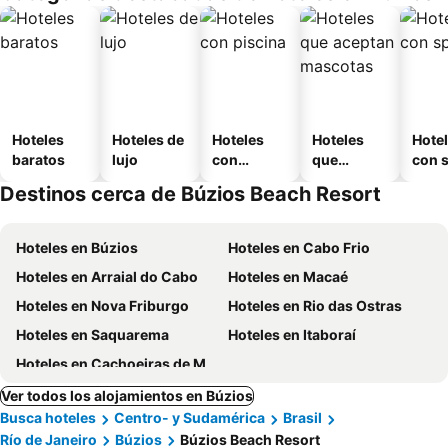
Hoteles
Hoteles de
Hoteles
Hoteles
Hote
baratos
lujo
con
que
con 
piscina
aceptan
Destinos cerca de Búzios Beach Resort
mascotas
Hoteles en Búzios
Hoteles en Cabo Frio
Hoteles en Arraial do Cabo
Hoteles en Macaé
Hoteles en Nova Friburgo
Hoteles en Rio das Ostras
Hoteles en Saquarema
Hoteles en Itaboraí
Hoteles en Cachoeiras de Macacu
Ver todos los alojamientos en Búzios
Busca hoteles
Centro- y Sudamérica
Brasil
Río de Janeiro
Búzios
Búzios Beach Resort