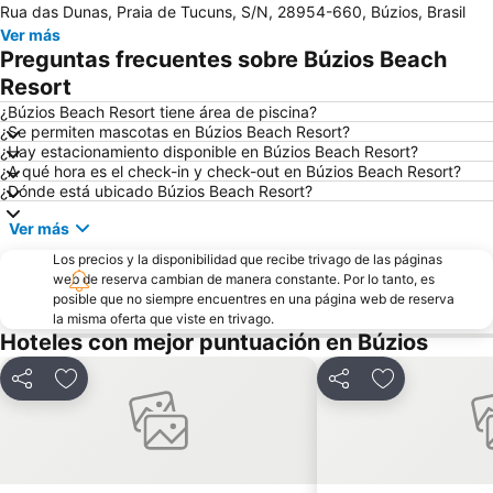
Rua das Dunas, Praia de Tucuns, S/N, 28954-660, Búzios, Brasil
Praia do Peró
Tortuga
Ver más
Praia da Armação
Forte São Mateus
Preguntas frecuentes sobre Búzios Beach
do Forno
Praia do Remanso
Resort
Costa Azul
José Gonçalves
¿Búzios Beach Resort tiene área de piscina?
¿Se permiten mascotas en Búzios Beach Resort?
¿Hay estacionamiento disponible en Búzios Beach Resort?
¿A qué hora es el check-in y check-out en Búzios Beach Resort?
¿Dónde está ubicado Búzios Beach Resort?
Ver más
Los precios y la disponibilidad que recibe trivago de las páginas
web de reserva cambian de manera constante. Por lo tanto, es
posible que no siempre encuentres en una página web de reserva
la misma oferta que viste en trivago.
Hoteles con mejor puntuación en Búzios
Compartir
Agregar a favoritos
Compartir
Agregar a fav