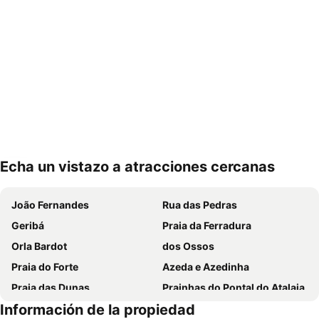
Echa un vistazo a atracciones cercanas
Ampliar mapa
João Fernandes
Rua das Pedras
Geribá
Praia da Ferradura
Orla Bardot
dos Ossos
Praia do Forte
Azeda e Azedinha
Praia das Dunas
Prainhas do Pontal do Atalaia
Información de la propiedad
Praia das Conchas
Arraial do Cabo