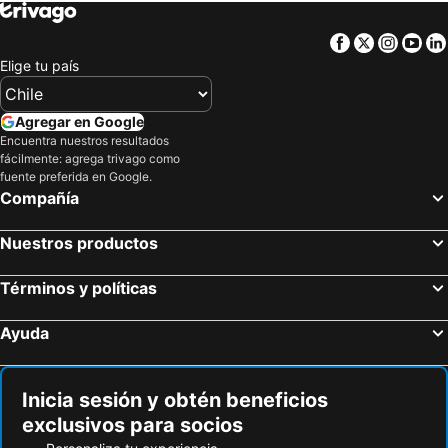
Facebook
Twitter
Insta
Yo
Elige tu país
Agregar en Google
Encuentra nuestros resultados
fácilmente: agrega trivago como
fuente preferida en Google.
Compañía
Nuestros productos
Términos y políticas
Ayuda
Inicia sesión y obtén beneficios
exclusivos para socios