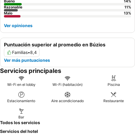
actividad principal.
Bueno
14
%
Razonable
11
%
Malo
13
%
Ver opiniones
Puntuación superior al promedio en Búzios
Familias
•
8,4
Ver más puntuaciones
Servicios principales
Wi-Fi en el lobby
Wi-Fi (habitación)
Piscina
Estacionamiento
Aire acondicionado
Restaurante
Bar
Todos los servicios
Servicios del hotel