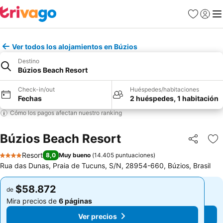
Favoritos
Iniciar 
Me
Ver todos los alojamientos en Búzios
Destino
Búzios Beach Resort
Check-in/out
Huéspedes/habitaciones
Fechas
2 huéspedes, 1 habitación
Cómo los pagos afectan nuestro ranking
Búzios Beach Resort
Compartir
Ag
Resort
8,0
Muy bueno
(
14.405 puntuaciones
)
4 Estrellas
Rua das Dunas, Praia de Tucuns, S/N, 28954-660, Búzios, Brasil
$58.872
$58.872
de
de
Mira precios de
6 páginas
Mira precios de
6 páginas
Ver precios
Ver precios