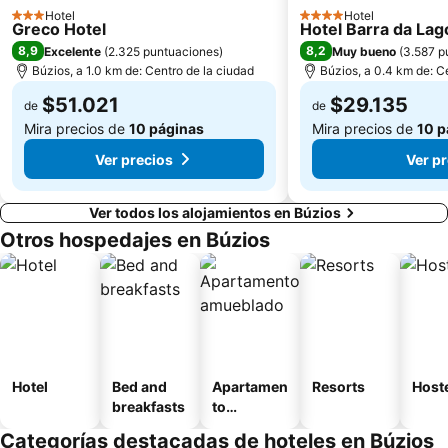
Hotel
Hotel
3 Estrellas
4 Estrellas
Greco Hotel
Hotel Barra da Lag
8,9
8,2
Excelente
(
2.325 puntuaciones
)
Muy bueno
(
3.587 p
Búzios, a 1.0 km de: Centro de la ciudad
Búzios, a 0.4 km de: C
$51.021
$29.135
de
de
Mira precios de
10 páginas
Mira precios de
10 p
Ver precios
Ver p
Ver todos los alojamientos en Búzios
Otros hospedajes en Búzios
Hotel
Bed and
Apartamen
Resorts
Host
breakfasts
to
amueblad
Categorías destacadas de hoteles en Búzios
o