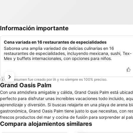
Información importante
Cena variada en 16 restaurantes de especialidades
Saborea una amplia variedad de delicias culinarias en 16
restaurantes de especialidades, incluyendo mexicana, sushi, Tex-
Mex y buffets internacionales, con opciones para niños.
Este resumen fue creado por IA y no siempre es 100% preciso.
Grand Oasis Palm
Con una atmósfera amigable y cálida, Grand Oasis Palm está ubicado
perfecto para disfrutar unas increíbles vacaciones todo incluido, aq
aprendizaje y diversión. Si buscas relajarte en una playa de arena bl
gastronómica, Grand Oasis Palm tiene justo lo que necesitas, con r
frescos productos del mar y cocina de fusión para sorprender al pal
Compara alojamientos similares
padres, con magníficas atracciones como la zona Pirata’s Bay, el río
atractivos de esta zona es el kids club Baby Blue Crab, en donde l