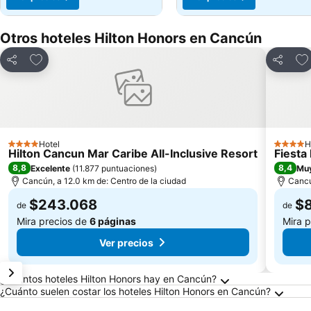
Otros hoteles Hilton Honors en Cancún
Agregar a favoritos
Agr
Compartir
Compart
Hotel
H
4 Estrellas
4 Estrel
Hilton Cancun Mar Caribe All-Inclusive Resort
Fiesta
8,8
8,4
Excelente
(
11.877 puntuaciones
)
Mu
Cancún, a 12.0 km de: Centro de la ciudad
Cancú
$243.068
$
de
de
Mira precios de
6 páginas
Mira 
Ver precios
Preguntas frecuentes sobre Cancún
¿Cuántos hoteles Hilton Honors hay en Cancún?
¿Cuánto suelen costar los hoteles Hilton Honors en Cancún?