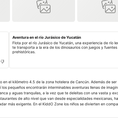
Aventura en el río Jurásico de Yucatán
Flota por el río Jurásico de Yucatán, una experiencia de río l
te transporta a la era de los dinosaurios con juegos y fuentes
prehistóricas.
 en el kilómetro 4.5 de la zona hotelera de Cancún. Además de ser e
uí los pequeños encontrarán interminables aventuras llenas de imagin
anca y aguas tranquilas, a la vez que te deleitas con una vasta y exq
estaurantes de alto nivel que van desde especialidades mexicanas, h
adar más exigente. En el KiddO Zone los niños se divierten en compa
 Yucatán Jurassic River y la sala de videojuegos The Arcade. Otro de
os más pequeños se emocionarán con actividades interactivas, siempr