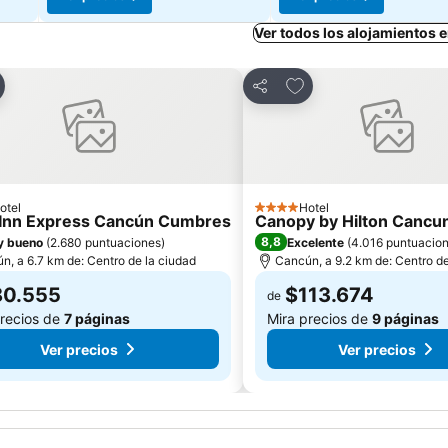
Ver todos los alojamientos
egar a favoritos
Agregar a favoritos
ir
Compartir
otel
Hotel
las
4 Estrellas
 Inn Express Cancún Cumbres
Canopy by Hilton Cancun 
8,8
y bueno
(
2.680 puntuaciones
)
Excelente
(
4.016 puntuacio
n, a 6.7 km de: Centro de la ciudad
Cancún, a 9.2 km de: Centro de
80.555
$113.674
de
precios de
7 páginas
Mira precios de
9 páginas
Ver precios
Ver precios