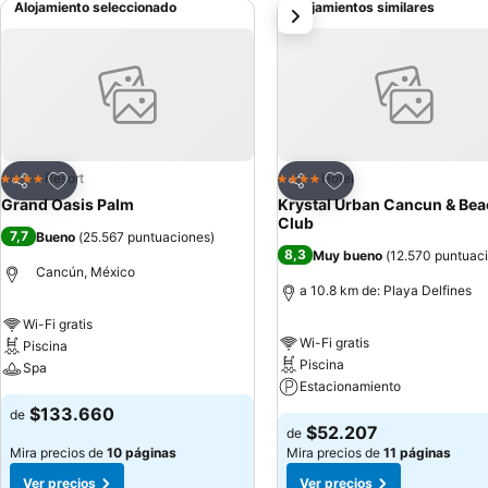
Alojamiento seleccionado
Alojamientos similares
siguiente
cuidado y supervisión de personal capacitado. Mientras los niños pa
restaurantes y bares del resort, además de áreas especiales para 
balinesas, piscinas y cabinas de masaje.
Agregar a favoritos
Agregar a favoritos
Resort
Hotel
4 Estrellas
4 Estrellas
Compartir
Compartir
Grand Oasis Palm
Krystal Urban Cancun & Be
Club
7,7
Bueno
(
25.567 puntuaciones
)
8,3
Muy bueno
(
12.570 puntuac
Cancún, México
a 10.8 km de: Playa Delfines
Wi-Fi gratis
Wi-Fi gratis
Piscina
Piscina
Spa
Estacionamiento
$133.660
de
$52.207
de
Mira precios de
10 páginas
Mira precios de
11 páginas
Ver precios
Ver precios