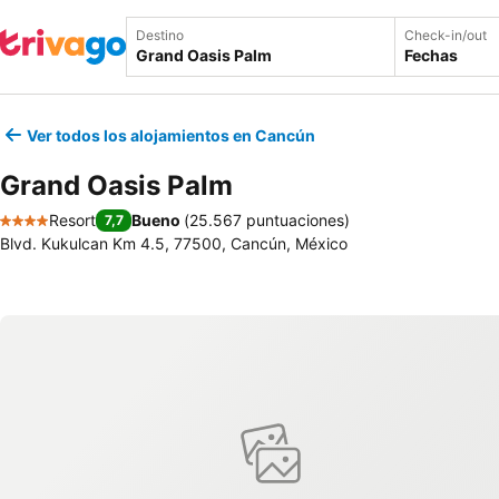
Destino
Check-in/out
Fechas
Ver todos los alojamientos en Cancún
Grand Oasis Palm
Resort
Bueno
(
25.567 puntuaciones
)
7,7
4 Estrellas
Blvd. Kukulcan Km 4.5, 77500, Cancún, México