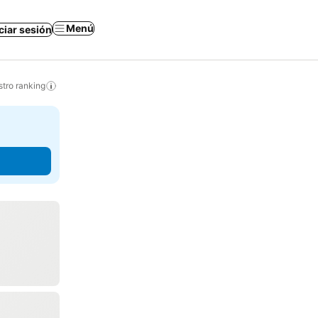
Menú
iciar sesión
tro ranking