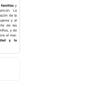
a
familias
y
ancún. La
azón de la
ujeres y al
ente de las
niños, y de
bre el mar.
idad y la
reros y los
urantes de
 Para una
itación con