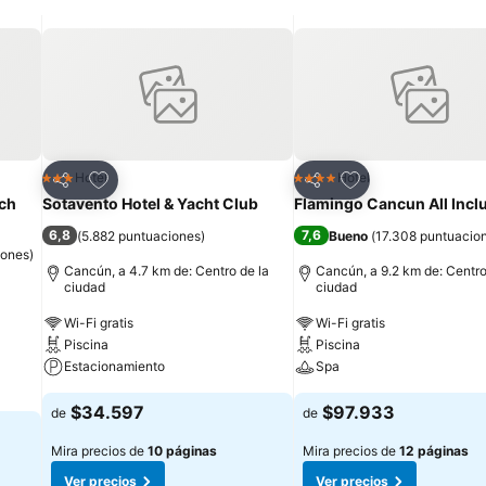
san momentos de alegría y diversión, los adultos pueden disfrutar de
adultos, en donde se viven momentos de serenidad con Jacuzzis, ca
Agregar a favoritos
Agregar a favorit
Hotel
Hotel
3 Estrellas
4 Estrellas
Compartir
Compartir
ach
Sotavento Hotel & Yacht Club
Flamingo Cancun All Incl
6,8
7,6
(
5.882 puntuaciones
)
Bueno
(
17.308 puntuacio
iones
)
Cancún, a 4.7 km de: Centro de la
Cancún, a 9.2 km de: Centro
ciudad
ciudad
Wi-Fi gratis
Wi-Fi gratis
Piscina
Piscina
Estacionamiento
Spa
$34.597
$97.933
de
de
Mira precios de
10 páginas
Mira precios de
12 páginas
Ver precios
Ver precios