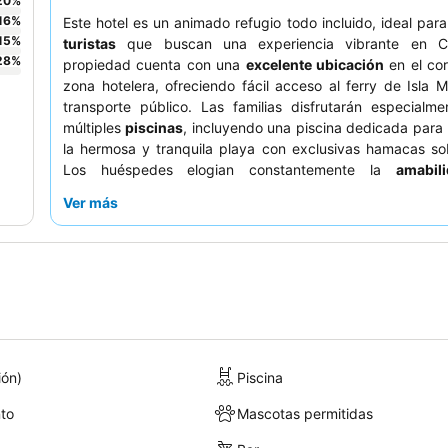
20
%
16
%
Este hotel es un animado refugio todo incluido, ideal par
15
%
turistas
que buscan una experiencia vibrante en C
28
%
propiedad cuenta con una
excelente ubicación
en el cor
zona hotelera, ofreciendo fácil acceso al ferry de Isla M
transporte público. Las familias disfrutarán especialm
múltiples
piscinas
, incluyendo una piscina dedicada para 
la hermosa y tranquila playa con exclusivas hamacas so
Los huéspedes elogian constantemente la
amabil
naturaleza servicial
del personal, especialmente los cama
Ver más
bármanes, y destacan la deliciosa oferta de los resta
especialidades como Cocoa, Los Agaves y Akeru.
experiencia más tranquila, considere solicitar una hab
vistas al jardín para minimizar el ruido.
ión)
Piscina
to
Mascotas permitidas