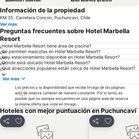
Avenida Libertad
Mall Marina Arauco
Información de la propiedad
Zapallar
Cerro Alegre
KM 35, Carretera Concon, Puchuncaví, Chile
Valparaíso Sporting Club
Jardín Botánico
Ver más
Festival Internacional de la Canción
Parque Reloj de Flores
Preguntas frecuentes sobre Hotel Marbella
Universidad Técnica Federico Santa María
Plaza Sotomayor
Resort
Playa Acapulco
Playa Cochoa
¿Hotel Marbella Resort tiene área de piscina?
¿Se permiten mascotas en Hotel Marbella Resort?
Teatro Municipal
Miramar
¿Hay estacionamiento disponible en Hotel Marbella Resort?
¿Dónde está ubicado Hotel Marbella Resort?
Plaza José Francisco Vergara
Playa el Sol
¿Qué atracciones populares están cerca de Hotel Marbella Resort?
Caleta Abarca
Puerto de Valparaiso
Ver más
Muelle Vergara
Club Viña del Mar
Los precios y la disponibilidad que recibe trivago de las páginas
Aeropuerto Viña del Mar
Laguna Sausalito
web de reserva cambian de manera constante. Por lo tanto, es
posible que no siempre encuentres en una página web de reserva
Las Salinas
Plaza Libertador Bernardo OHiggins
la misma oferta que viste en trivago.
Arco Británico
Castillo Wulff
Hoteles con mejor puntuación en Puchuncaví
Parque Italia
Palacio Rioja
Compartir
Agregar a favoritos
Compartir
Agregar a fav
Parque Costero
Museo de Arqueologia e Historia Francisco Fonck
El Encanto
Pablo Neruda