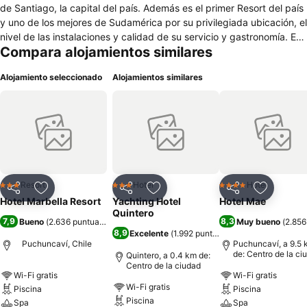
de Santiago, la capital del país. Además es el primer Resort del país
y uno de los mejores de Sudamérica por su privilegiada ubicación, el
nivel de las instalaciones y calidad de su servicio y gastronomía. En
Compara alojamientos similares
Marbella nuestro huésped tiene la posibilidad de realizar su
actividad recreativa preferida, como por ejemplo: jugar golf en la
Alojamiento seleccionado
Alojamientos similares
cancha de 27 hoyos con espectacular vista al mar, practicar tenis,
nadar en sus piscinas, disfrutar paseos en bicicletas o cabalgatas
por hermosísimos paisajes. O bien permitirse un escape del mundo
moderno, descansando en el acogedor SPA con piscina temperada,
gimnasio, sauna seco y húmedo, peluquería y cabina para una
gama de masajes que van de la relajación a la energización con los
productos consolidados en el mercado. Marbella Resort es más que
un hotel 5 estrellas para el descanso, deporte y diversión, es un
Resort
Hotel
Hotel
3 Estrellas
3 Estrellas
4 Estrellas
Compartir
Agregar a favoritos
Compartir
Agregar a favoritos
Compartir
Agregar 
lugar soñado para disfrutar todos los días del año.
Hotel Marbella Resort
Yachting Hotel
Hotel Mae
Quintero
7,9
8,3
Bueno
(
2.636 puntuaciones
)
Muy bueno
(
2.856
8,9
Excelente
(
1.992 puntuaciones
)
Puchuncaví, Chile
Puchuncaví, a 9.5 
de: Centro de la ci
Quintero, a 0.4 km de:
Centro de la ciudad
Wi-Fi gratis
Wi-Fi gratis
Wi-Fi gratis
Piscina
Piscina
Piscina
Spa
Spa