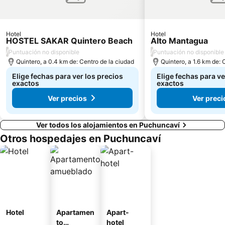
Hotel
Hotel
HOSTEL SAKAR Quintero Beach
Alto Mantagua
/
/
Puntuación no disponible
Puntuación no disponible
Quintero, a 0.4 km de: Centro de la ciudad
Quintero, a 1.6 km de: 
Elige fechas para ver los precios
Elige fechas para ve
exactos
exactos
Ver precios
Ver preci
Ver todos los alojamientos en Puchuncaví
Otros hospedajes en Puchuncaví
Hotel
Apartamen
Apart-
to
hotel