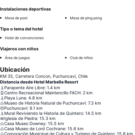
Instalaciones deportivas
Mesa de pool
Mesa de ping pong
Tipo o tema del hotel
Hotel de convenciones
Viajeros con niños
Área de juegos
Club de niños
Ubicación
KM 35, Carretera Concon, Puchuncaví, Chile
Distancia desde Hotel Marbella Resort
Parapente Aire Libre
:
1.4
km
Centro Recreacional Maintencillo FACH
:
2
km
Playa Luna
:
4.8
km
Museo de Historia Natural de Puchuncaví
:
7.3
km
Puchuncaví
:
9.1
km
Mural Reviviendo la Historia de Quintero
:
14.5
km
Iglesia de Piedra
:
15.3
km
Casa Museo Downey
:
15.5
km
Casa Museo de Lord Cochrane
:
15.6
km
Corporación Municipal de Cultura y Turismo de Quintero
:
15.8
km