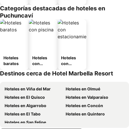
amueblad
Categorías destacadas de hoteles en
o
Puchuncaví
Hoteles
Hoteles
Hoteles
baratos
con
con
piscina
estaciona
Destinos cerca de Hotel Marbella Resort
miento
Hoteles en Viña del Mar
Hoteles en Olmué
Hoteles en El Quisco
Hoteles en Valparaíso
Hoteles en Algarrobo
Hoteles en Concón
Hoteles en El Tabo
Hoteles en Quintero
Hoteles en San Felipe