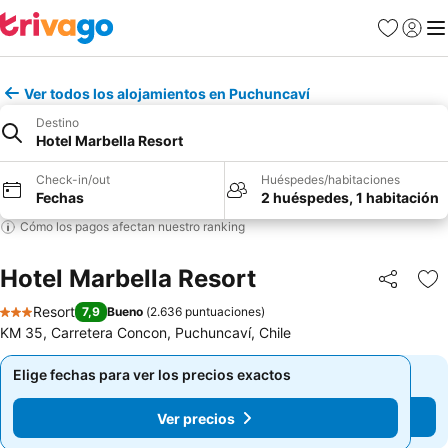
Favoritos
Iniciar 
Me
Ver todos los alojamientos en Puchuncaví
Destino
Hotel Marbella Resort
Check-in/out
Huéspedes/habitaciones
Fechas
2 huéspedes, 1 habitación
Cómo los pagos afectan nuestro ranking
Hotel Marbella Resort
Compartir
Ag
Resort
7,9
Bueno
(
2.636 puntuaciones
)
3 Estrellas
KM 35, Carretera Concon, Puchuncaví, Chile
Elige fechas para ver los precios exactos
Elige fechas para ver los precios exactos
Ver precios
Ver precios