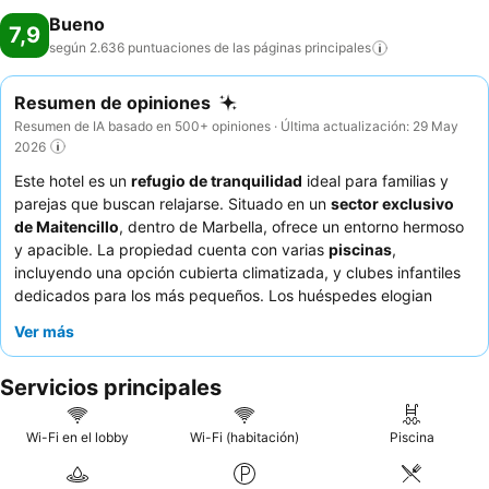
Bueno
7,9
según 2.636 puntuaciones de las páginas
principales
Resumen de opiniones
Resumen de IA basado en 500+ opiniones · Última actualización: 29 May
2026
Este hotel es un
refugio de tranquilidad
ideal para familias y
parejas que buscan relajarse. Situado en un
sector exclusivo
de Maitencillo
, dentro de Marbella, ofrece un entorno hermoso
y apacible. La propiedad cuenta con varias
piscinas
,
incluyendo una opción cubierta climatizada, y clubes infantiles
dedicados para los más pequeños. Los huéspedes elogian
constantemente al
personal atento y amable
y el desayuno
Ver más
bufé, abundante y variado. Para una experiencia más tranquila,
considere solicitar una habitación con vistas al jardín.
Servicios principales
Wi-Fi en el lobby
Wi-Fi (habitación)
Piscina