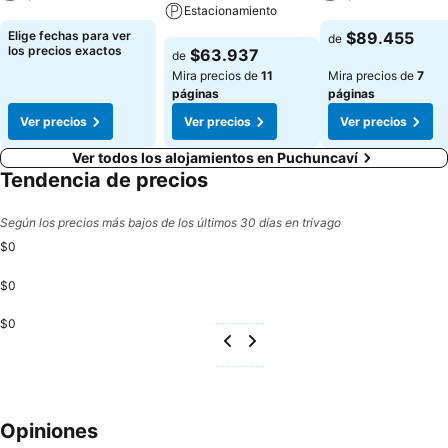
Estacionamiento
Ver precios
Ver precios
Elige fechas para ver
$89.455
de
Ver precios
los precios exactos
$63.937
de
Mira precios de
11
Mira precios de
7
páginas
páginas
Ver precios
Ver precios
Ver precios
Ver todos los alojamientos en Puchuncaví
Tendencia de precios
Según los precios más bajos de los últimos 30 días en trivago
$0
$0
$0
Opiniones