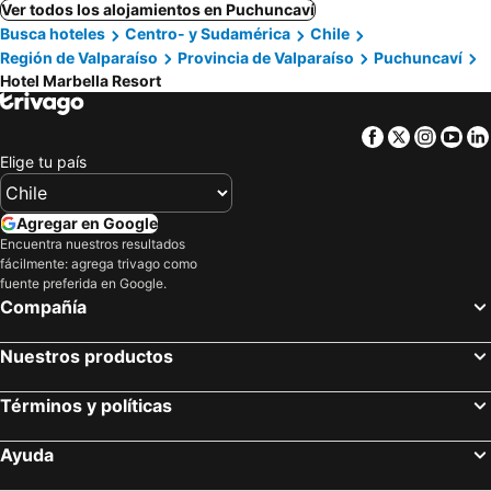
Ver todos los alojamientos en Puchuncaví
Busca hoteles
Centro- y Sudamérica
Chile
Región de Valparaíso
Provincia de Valparaíso
Puchuncaví
Hotel Marbella Resort
Facebook
Twitter
Insta
Yo
Elige tu país
Agregar en Google
Encuentra nuestros resultados
fácilmente: agrega trivago como
fuente preferida en Google.
Compañía
Nuestros productos
Términos y políticas
Ayuda