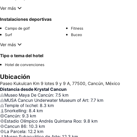
Ver más
Instalaciones deportivas
Campo de golf
Fitness
Surf
Buceo
Ver más
Tipo o tema del hotel
Hotel de convenciones
Ubicación
Paseo Kukulcan Km 9 lotes 9 y 9 A, 77500, Cancún, México
Distancia desde Krystal Cancun
Museo Maya De Cancún
:
7.5
km
MUSA Cancun Underwater Museum of Art
:
7.7
km
Temple of Ixchel
:
8.3
km
Snorkelling
:
8.4
km
Cancún
:
9.3
km
Estadio Olímpico Andrés Quintana Roo
:
9.8
km
Cancun 86
:
10.3
km
La Parcela
:
12.2
km
Museo Subacuático de Arte
:
12.3
km