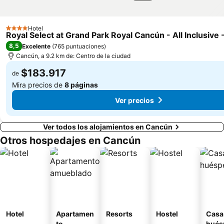
Hotel
4 Estrellas
Royal Select at Grand Park Royal Cancún - All Inclusive 
8,5
Excelente
(
765 puntuaciones
)
Cancún, a 9.2 km de: Centro de la ciudad
$183.917
de
Mira precios de
8 páginas
Ver precios
Ver todos los alojamientos en Cancún
Otros hospedajes en Cancún
Hotel
Apartamen
Resorts
Hostel
Casa
to
hués