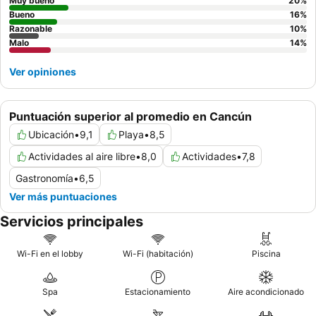
verdaderamente mejorada, considere reservar una habitación
Muy bueno
20
%
en un
Bueno
piso superior
para disfrutar de las mejores vistas.
16
%
Razonable
10
%
Malo
14
%
Ver opiniones
Puntuación superior al promedio en Cancún
Ubicación
•
9,1
Playa
•
8,5
Actividades al aire libre
•
8,0
Actividades
•
7,8
Gastronomía
•
6,5
Ver más puntuaciones
Servicios principales
Wi-Fi en el lobby
Wi-Fi (habitación)
Piscina
Spa
Estacionamiento
Aire acondicionado