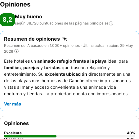
Opiniones
Muy bueno
8,2
según 38.728 puntuaciones de las páginas
principales
Resumen de opiniones
Resumen de IA basado en 1.000+ opiniones · Última actualización: 29 May
2026
Este hotel es un
animado refugio frente a la playa
ideal para
familias
,
parejas
y
turistas
que buscan relajación y
entretenimiento. Su
excelente ubicación
directamente en una
de las playas más hermosas de Cancún ofrece impresionantes
vistas al mar y acceso conveniente a una animada vida
nocturna y tiendas. La propiedad cuenta con impresionantes
piscinas
y
restaurantes de especialidades
muy elogiados,
Ver más
particularmente las opciones japonesa e italiana, que ofrecen
deliciosos platos y atractivos espectáculos de chefs. Los
huéspedes destacan constantemente al
personal atento,
Opiniones
amable y excepcionalmente servicial
que se esfuerza al
máximo para garantizar la satisfacción. Para una experiencia
Excelente
40
%