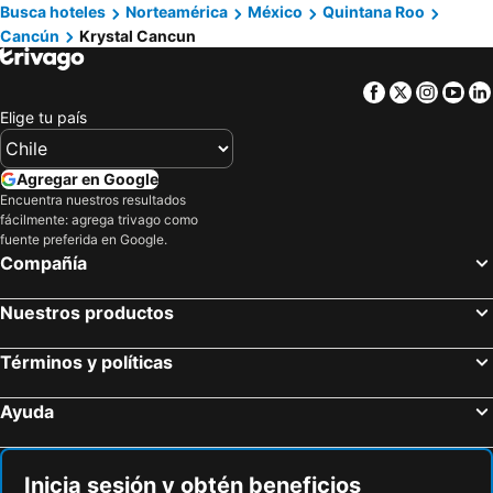
Busca hoteles
Norteamérica
México
Quintana Roo
Cancún
Krystal Cancun
Facebook
Twitter
Insta
Yo
Elige tu país
Agregar en Google
Encuentra nuestros resultados
fácilmente: agrega trivago como
fuente preferida en Google.
Compañía
Nuestros productos
Términos y políticas
Ayuda
Inicia sesión y obtén beneficios