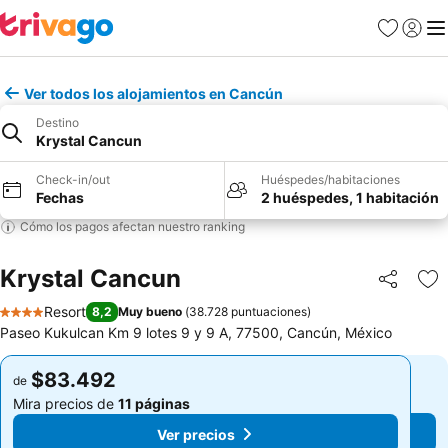
Favoritos
Iniciar 
Me
Ver todos los alojamientos en Cancún
Destino
Krystal Cancun
Check-in/out
Huéspedes/habitaciones
Fechas
2 huéspedes, 1 habitación
Cómo los pagos afectan nuestro ranking
Krystal Cancun
Compartir
Ag
Resort
8,2
Muy bueno
(
38.728 puntuaciones
)
4 Estrellas
Paseo Kukulcan Km 9 lotes 9 y 9 A, 77500, Cancún, México
$83.492
$83.492
de
de
Mira precios de
11 páginas
Mira precios de
11 páginas
Ver precios
Ver precios