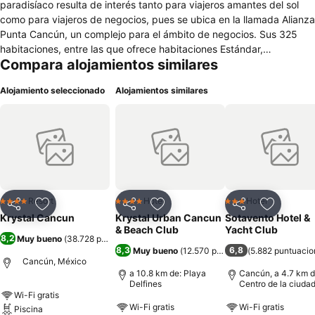
paradisíaco resulta de interés tanto para viajeros amantes del sol
como para viajeros de negocios, pues se ubica en la llamada Alianza
Punta Cancún, un complejo para el ámbito de negocios. Sus 325
habitaciones, entre las que ofrece habitaciones Estándar,
Compara alojamientos similares
Superiores, Ejecutivas, Junior Suites, Suites y Suite Presidencial,
ofrecen las dotaciones propias de su categoría, destacando la TV
Alojamiento seleccionado
Alojamientos similares
satélite gratuita, el aire acondicionado y la conexión a internet de
alta velocidad. Para el relax ofrece jacuzzi, baño turco, spa, piscina
y club de playa. Su gastronomía se concreta en su restaurante
Hacienda El Mortero, que se complementa con varios bares, incluso
en la piscina, servicio de habitaciones y VIP lounge. Para quienes
necesiten de un espacio de reunión ofrece las más avanzadas
dotaciones profesionales y tecnológicas, incluso con alquiler de
teléfonos móviles. Para quienes viajen con niños ofrece actividades
Resort
Hotel
Hotel
4 Estrellas
4 Estrellas
3 Estrellas
Compartir
Agregar a favoritos
Compartir
Agregar a favoritos
Compartir
Agregar 
infantiles y la posibilidad de acceder a cunas.
Krystal Cancun
Krystal Urban Cancun
Sotavento Hotel &
& Beach Club
Yacht Club
8,2
Muy bueno
(
38.728 puntuaciones
)
8,3
6,8
Muy bueno
(
12.570 puntuaciones
(
5.882 puntuacio
)
Cancún, México
a 10.8 km de: Playa
Cancún, a 4.7 km d
Delfines
Centro de la ciuda
Wi-Fi gratis
Wi-Fi gratis
Wi-Fi gratis
Piscina