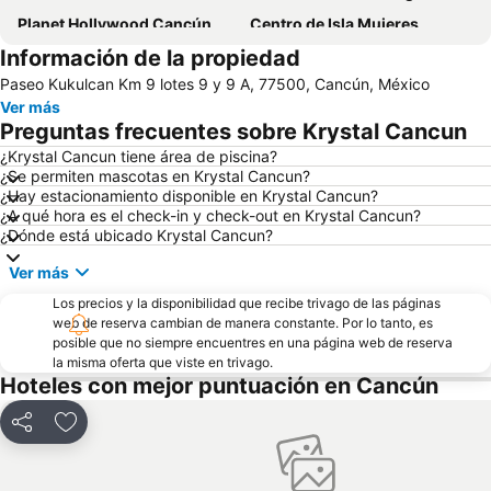
Planet Hollywood Cancún
Centro de Isla Mujeres
Información de la propiedad
Plaza La Isla
Terminal de autobuses de Cancún
Paseo Kukulcan Km 9 lotes 9 y 9 A, 77500, Cancún, México
Cancún Travel Mart & Mexico Summit
Mercado 28
Ver más
Plaza Kukulcan
Isla Mujeres Founding Day
Preguntas frecuentes sobre Krystal Cancun
Parque Natural Garrafón
Langosta
¿Krystal Cancun tiene área de piscina?
¿Se permiten mascotas en Krystal Cancun?
Plaza Bonita
Playa Paraíso
¿Hay estacionamiento disponible en Krystal Cancun?
Playa Lancheros
Parque Nacional Isla Contoy
¿A qué hora es el check-in y check-out en Krystal Cancun?
¿Dónde está ubicado Krystal Cancun?
Centro de convenciones Cancun ICC
Scuba Cancun
Ver más
We Move Forward
Punta Sur
Los precios y la disponibilidad que recibe trivago de las páginas
Playa Caracol
web de reserva cambian de manera constante. Por lo tanto, es
posible que no siempre encuentres en una página web de reserva
la misma oferta que viste en trivago.
Hoteles con mejor puntuación en Cancún
Compartir
Agregar a favoritos