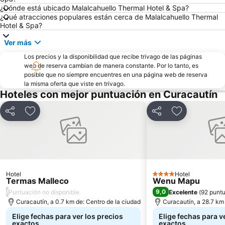
¿Dónde está ubicado Malalcahuello Thermal Hotel & Spa?
¿Qué atracciones populares están cerca de Malalcahuello Thermal
Hotel & Spa?
Ver más
Los precios y la disponibilidad que recibe trivago de las páginas
web de reserva cambian de manera constante. Por lo tanto, es
posible que no siempre encuentres en una página web de reserva
la misma oferta que viste en trivago.
Hoteles con mejor puntuación en Curacautín
Compartir
Agregar a favoritos
Compartir
Agregar a fa
Hotel
Hotel
4 Estrellas
Termas Malleco
Wenu Mapu
/
9,0
Puntuación no disponible
Excelente
(
92 punt
Curacautín, a 0.7 km de: Centro de la ciudad
Curacautín, a 28.7 km
Elige fechas para ver los precios
Elige fechas para v
exactos
exactos