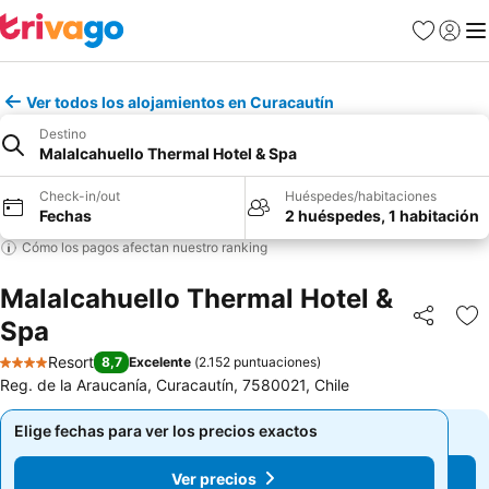
Favoritos
Iniciar 
Me
Ver todos los alojamientos en Curacautín
Destino
Malalcahuello Thermal Hotel & Spa
Check-in/out
Huéspedes/habitaciones
Fechas
2 huéspedes, 1 habitación
Cómo los pagos afectan nuestro ranking
Malalcahuello Thermal Hotel &
Spa
Compartir
Ag
Resort
8,7
Excelente
(
2.152 puntuaciones
)
4 Estrellas
Reg. de la Araucanía, Curacautín, 7580021, Chile
Elige fechas para ver los precios exactos
Elige fechas para ver los precios exactos
Ver precios
Ver precios