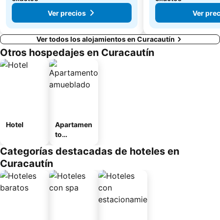
Ver precios
Ver pre
Ver todos los alojamientos en Curacautín
Otros hospedajes en Curacautín
Hotel
Apartamen
to
amueblad
Categorías destacadas de hoteles en
o
Curacautín