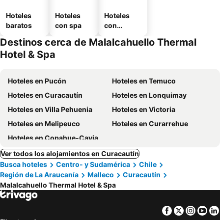
Hoteles
Hoteles
Hoteles
baratos
con spa
con
estaciona
Destinos cerca de Malalcahuello Thermal
miento
Hotel & Spa
Hoteles en Pucón
Hoteles en Temuco
Hoteles en Curacautín
Hoteles en Lonquimay
Hoteles en Villa Pehuenia
Hoteles en Victoria
Hoteles en Melipeuco
Hoteles en Curarrehue
Hoteles en Copahue-Caviahue
Ver todos los alojamientos en Curacautín
Busca hoteles
Centro- y Sudamérica
Chile
Región de La Araucanía
Malleco
Curacautín
Malalcahuello Thermal Hotel & Spa
Facebook
Twitter
Insta
Yo