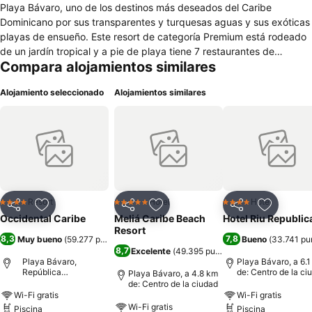
Playa Bávaro, uno de los destinos más deseados del Caribe
Dominicano por sus transparentes y turquesas aguas y sus exóticas
playas de ensueño. Este resort de categoría Premium está rodeado
de un jardín tropical y a pie de playa tiene 7 restaurantes de
Compara alojamientos similares
especialidades que puede disfrutar dentro del programa Barceló
Todo Incluido del hotel. En el Barceló Punta Cana podrá practicar
Alojamiento seleccionado
Alojamientos similares
deportes acuáticos en su maravillosa playa o relajarse en las
increíbles piscinas, mientras los más pequeños de la casa se lo
pasan en grande en el parque acuático del hotel. Es el hotel ideal
para familias, parejas y amigos gracias a sus completas
instalaciones y servicios. Descubra un lugar en el que aburrirse es
imposible y donde podrá disfrutar de la exquisitez de las aguas y la
tranquilidad del Caribe.
Resort
Hotel
Hotel
4 Estrellas
5 Estrellas
4 Estrellas
Compartir
Agregar a favoritos
Compartir
Agregar a favoritos
Compartir
Agregar 
Occidental Caribe
Meliá Caribe Beach
Hotel Riu Republic
Resort
8,3
7,8
Muy bueno
(
59.277 puntuaciones
)
Bueno
(
33.741 pu
8,7
Excelente
(
49.395 puntuaciones
)
Playa Bávaro,
Playa Bávaro, a 6.
República
de: Centro de la ci
Playa Bávaro, a 4.8 km
Dominicana
de: Centro de la ciudad
Wi-Fi gratis
Wi-Fi gratis
Wi-Fi gratis
Piscina
Piscina