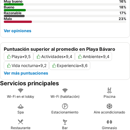
experiencia verdaderamente superior, considere cenar en los
Muy bueno
16
%
restaurantes de especialidades
Bueno
por su calidad superior y
18
%
Razonable
17
%
menús diversos.
Malo
23
%
Ver opiniones
Puntuación superior al promedio en Playa Bávaro
Playa
•
9,5
Actividades
•
9,4
Ambiente
•
9,4
Vida nocturna
•
9,2
Experiencia
•
8,6
Ver más puntuaciones
Servicios principales
Wi-Fi en el lobby
Wi-Fi (habitación)
Piscina
Spa
Estacionamiento
Aire acondicionado
Restaurante
Bar
Gimnasio