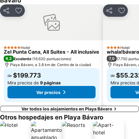
Bávaro
Compartir
Agregar a favoritos
Compartir
Agregar
Hotel
Hotel
5 Estrellas
4 Estrellas
Zel Punta Cana, All Suites - All inclusive
whala!bávar
9,2
7,0
Excelente
(
16.630 puntuaciones
)
(
7.750 puntu
Playa Bávaro, a 3.8 km de: Centro de la ciudad
Playa Bávaro, 
$199.773
$55.23
de
de
Mira precios de
9 páginas
Mira precios 
Ver precios
V
Ver todos los alojamientos en Playa Bávaro
Otros hospedajes en Playa Bávaro