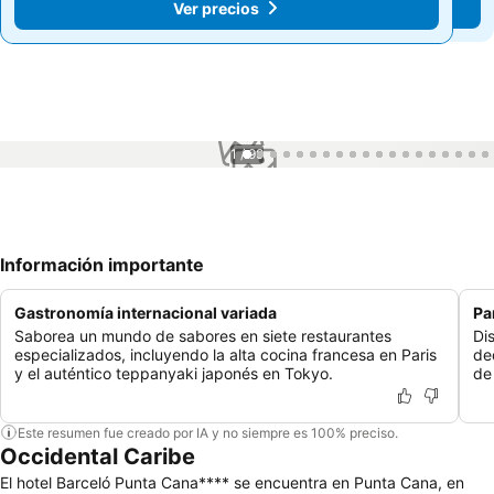
Ver precios
Ver precios
1 / 99
Información importante
Gastronomía internacional variada
Pa
Saborea un mundo de sabores en siete restaurantes
Dis
especializados, incluyendo la alta cocina francesa en Paris
de
y el auténtico teppanyaki japonés en Tokyo.
de
Este resumen fue creado por IA y no siempre es 100% preciso.
Occidental Caribe
El hotel Barceló Punta Cana**** se encuentra en Punta Cana, en