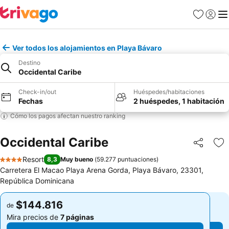
Favoritos
Iniciar 
Me
Ver todos los alojamientos en Playa Bávaro
Destino
Occidental Caribe
Check-in/out
Huéspedes/habitaciones
Fechas
2 huéspedes, 1 habitación
Cómo los pagos afectan nuestro ranking
Occidental Caribe
Compartir
Ag
Resort
8,3
Muy bueno
(
59.277 puntuaciones
)
4 Estrellas
Carretera El Macao Playa Arena Gorda, Playa Bávaro, 23301,
República Dominicana
$144.816
$144.816
de
de
Mira precios de
7 páginas
Mira precios de
7 páginas