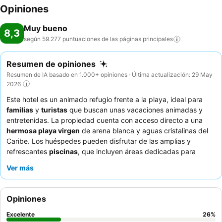
Opiniones
Muy bueno
8,3
según 59.277 puntuaciones de las páginas
principales
Resumen de opiniones
Resumen de IA basado en 1.000+ opiniones · Última actualización: 29 May
2026
Este hotel es un animado refugio frente a la playa, ideal para
familias
y
turistas
que buscan unas vacaciones animadas y
entretenidas. La propiedad cuenta con acceso directo a una
hermosa playa virgen
de arena blanca y aguas cristalinas del
Caribe. Los huéspedes pueden disfrutar de las amplias y
refrescantes
piscinas
, que incluyen áreas dedicadas para
niños, y participar en diversas actividades como la animada
Ver más
fiesta de la espuma y los atractivos espectáculos nocturnos. El
atento y amable personal, en particular el
equipo de animación
,
recibe constantemente elogios por su dedicación y su
Opiniones
capacidad para crear un ambiente acogedor, complementado
con cócteles y bebidas de buena calidad en los bares. Para una
Excelente
26
%