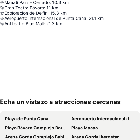
Manatí Park - Cerrado
:
10.3
km
Gran Teatro Bávaro
:
11
km
Exploracion de Delfin
:
15.3
km
Aeropuerto Internacional de Punta Cana
:
21.1
km
Anfiteatro Blue Mall
:
21.3
km
Echa un vistazo a atracciones cercanas
Ampliar mapa
Playa de Punta Cana
Aeropuerto Internacional de Punta Cana
Playa Bávaro Complejo Barceló Bávaro
Playa Macao
Arena Gorda Complejo Bahia Principe Bavaro
Arena Gorda Iberostar