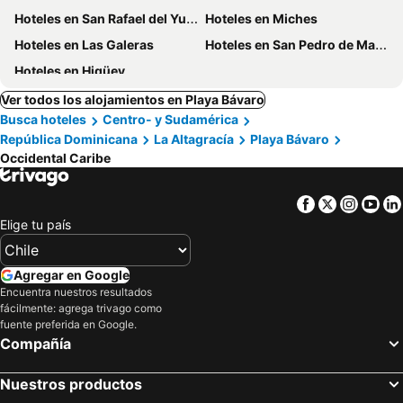
Hoteles en San Rafael del Yuma
Hoteles en Miches
Hoteles en Las Galeras
Hoteles en San Pedro de Macoris
Hoteles en Higüey
Ver todos los alojamientos en Playa Bávaro
Busca hoteles
Centro- y Sudamérica
República Dominicana
La Altagracía
Playa Bávaro
Occidental Caribe
Facebook
Twitter
Insta
Yo
Elige tu país
Agregar en Google
Encuentra nuestros resultados
fácilmente: agrega trivago como
fuente preferida en Google.
Compañía
Nuestros productos