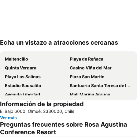
Echa un vistazo a atracciones cercanas
Ampliar mapa
Maitencillo
Playa de Reñaca
Quinta Vergara
Casino Viña del Mar
Playa Las Salinas
Plaza San Martín
Estadio Sausalito
Santuario Santa Teresa de los Andes
Avenida Libertad
Mall Marina Arauco
Información de la propiedad
Cerro Alegre
Valparaíso Sporting Club
El Bajo 6000, Olmué, 2330000, Chile
Jardín Botánico
Festival Internacional de la Canción
Ver más
Parque Reloj de Flores
Universidad Técnica Federico Santa María
Preguntas frecuentes sobre Rosa Agustina
Plaza Sotomayor
Playa Acapulco
Conference Resort