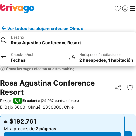
Favoritos
Iniciar 
Me
Ver todos los alojamientos en Olmué
Destino
Rosa Agustina Conference Resort
Check-in/out
Huéspedes/habitaciones
Fechas
2 huéspedes, 1 habitación
Cómo los pagos afectan nuestro ranking
Rosa Agustina Conference
Resort
Compartir
Ag
Resort
8,5
Excelente
(
24.967 puntuaciones
)
El Bajo 6000, Olmué, 2330000, Chile
$192.761
$192.761
de
de
Mira precios de
2 páginas
Mira precios de
2 páginas