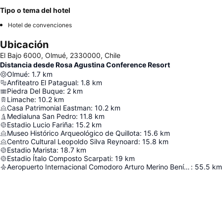
Tipo o tema del hotel
Hotel de convenciones
Ubicación
El Bajo 6000, Olmué, 2330000, Chile
Distancia desde Rosa Agustina Conference Resort
Olmué
:
1.7
km
Anfiteatro El Patagual
:
1.8
km
Piedra Del Buque
:
2
km
Limache
:
10.2
km
Casa Patrimonial Eastman
:
10.2
km
Medialuna San Pedro
:
11.8
km
Estadio Lucio Fariña
:
15.2
km
Museo Histórico Arqueológico de Quillota
:
15.6
km
Centro Cultural Leopoldo Silva Reynoard
:
15.8
km
Estadio Marista
:
18.7
km
Estadio Ítalo Composto Scarpati
:
19
km
Aeropuerto Internacional Comodoro Arturo Merino Benítez
:
55.5
km