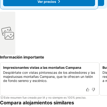
Ver precios
Ver precios
Información importante
Impresionantes vistas a las montañas Campana
Bu
Despiértate con vistas pintorescas de los alrededores y las
Di
majestuosas montañas Campana, que te ofrecen un telón
re
de fondo sereno y escénico.
a 
Este resumen fue creado por IA y no siempre es 100% preciso.
Compara alojamientos similares