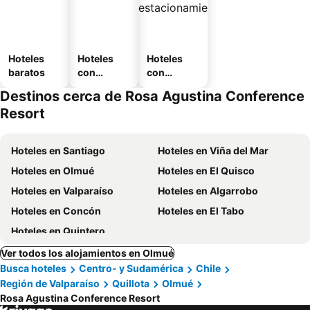
Hoteles
Hoteles
Hoteles
baratos
con
con
piscina
estaciona
Destinos cerca de Rosa Agustina Conference
miento
Resort
Hoteles en Santiago
Hoteles en Viña del Mar
Hoteles en Olmué
Hoteles en El Quisco
Hoteles en Valparaíso
Hoteles en Algarrobo
Hoteles en Concón
Hoteles en El Tabo
Hoteles en Quintero
Ver todos los alojamientos en Olmué
Busca hoteles
Centro- y Sudamérica
Chile
Región de Valparaíso
Quillota
Olmué
Rosa Agustina Conference Resort