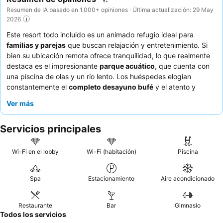
Resumen de IA basado en 1.000+ opiniones · Última actualización: 29 May
2026
Este resort todo incluido es un animado refugio ideal para
familias y parejas
que buscan relajación y entretenimiento. Si
bien su ubicación remota ofrece tranquilidad, lo que realmente
destaca es el impresionante
parque acuático
, que cuenta con
una piscina de olas y un río lento. Los huéspedes elogian
constantemente el
completo desayuno bufé
y el atento y
amable personal que mejora la experiencia general. Para una
Ver más
estancia más tranquila, considere solicitar una habitación
alejada de las principales zonas de actividad para minimizar el
Servicios principales
ruido.
Wi-Fi en el lobby
Wi-Fi (habitación)
Piscina
Spa
Estacionamiento
Aire acondicionado
Restaurante
Bar
Gimnasio
Todos los servicios