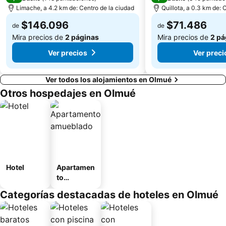
Limache, a 4.2 km de: Centro de la ciudad
Quillota, a 0.3 km de: 
$146.096
$71.486
de
de
Mira precios de
2 páginas
Mira precios de
2 pá
Ver precios
Ver preci
Ver todos los alojamientos en Olmué
Otros hospedajes en Olmué
Hotel
Apartamen
to
amueblad
Categorías destacadas de hoteles en Olmué
o