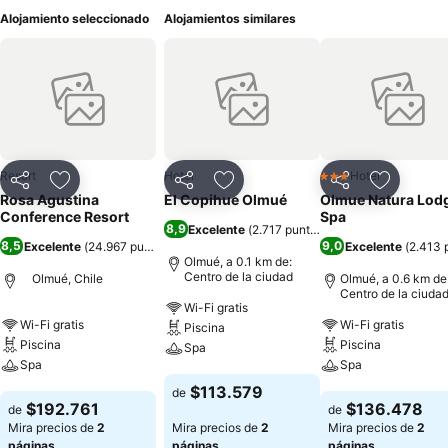
Alojamiento seleccionado
Alojamientos similares
Resort
Hotel
Hotel
3 Estrellas
Compartir
Agregar a favoritos
Compartir
Agregar a favoritos
Compartir
Agregar 
Rosa Agustina
El Copihue Olmué
Olmue Natura Lod
Conference Resort
Spa
8,9
Excelente
(
2.717 puntuaciones
)
8,5
9,0
Excelente
(
24.967 puntuaciones
)
Excelente
(
2.413 
Olmué, a 0.1 km de:
Centro de la ciudad
Olmué, Chile
Olmué, a 0.6 km de
Centro de la ciuda
Wi-Fi gratis
Wi-Fi gratis
Wi-Fi gratis
Piscina
Piscina
Piscina
Spa
Spa
Spa
Ver precios
$113.579
de
Ver precios
Ver precios
$192.761
$136.478
de
de
Mira precios de
2
Mira precios de
2
Mira precios de
2
páginas
páginas
páginas