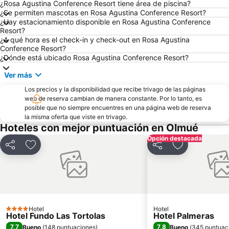
Teatro Municipal
Playa Cochoa
¿Rosa Agustina Conference Resort tiene área de piscina?
¿Se permiten mascotas en Rosa Agustina Conference Resort?
Miramar
Plaza José Francisco Vergara
¿Hay estacionamiento disponible en Rosa Agustina Conference
Resort?
Playa el Sol
Caleta Abarca
¿A qué hora es el check-in y check-out en Rosa Agustina
Puerto de Valparaiso
Club Viña del Mar
Conference Resort?
¿Dónde está ubicado Rosa Agustina Conference Resort?
Muelle Vergara
Aeropuerto Viña del Mar
Ver más
Laguna Sausalito
Las Salinas
Los precios y la disponibilidad que recibe trivago de las páginas
Plaza Libertador Bernardo OHiggins
Arco Británico
web de reserva cambian de manera constante. Por lo tanto, es
Castillo Wulff
Parque Italia
posible que no siempre encuentres en una página web de reserva
la misma oferta que viste en trivago.
Palacio Rioja
Museo de Arqueologia e Historia Francisco Fonck
Hoteles con mejor puntuación en Olmué
Parque Costero
Pablo Neruda
Opción destacada
Compartir
Agregar a favoritos
Compartir
Agregar a fav
El Encanto
Hotel
Hotel
4 Estrellas
Hotel Fundo Las Tortolas
Hotel Palmeras
7,7
7,8
Bueno
(
148 puntuaciones
)
Bueno
(
345 puntuac