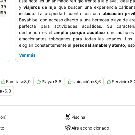
22
%
Este hotel es un animado refugio frente a la playa, ideal p
3
%
y
viajeros de lujo
que buscan una experiencia caribeñ
19
%
incluido. La propiedad cuenta con una
ubicación privi
Bayahíbe, con acceso directo a una hermosa playa de ar
perfecta para actividades acuáticas. Su caracter
destacada es el
amplio parque acuático
con múltiples 
emocionantes toboganes para todas las edades. Los
elogian constantemente al
personal amable y atento
, es
a los enérgicos equipos de animación y entretenimiento,
Ver más
el excelente café y los pasteles disponibles en la cafeterí
Para una experiencia superior, considere mejorar al
se
Club
para disfrutar de comodidades exclusivas y un s
conserjería personalizado.
Familias
•
8,9
Playa
•
8,8
Ubicación
•
8,6
Servicio
•
8,
a
•
6,3
ión)
Piscina
to
Aire acondicionado