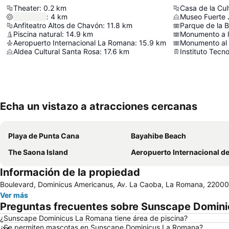
Theater
:
0.2
km
Casa de la Cul
:
4
km
Museo Fuerte 
Anfiteatro Altos de Chavón
:
11.8
km
Parque de la 
Piscina natural
:
14.9
km
Monumento a la
Aeropuerto Internacional La Romana
:
15.9
km
Monumento al
Aldea Cultural Santa Rosa
:
17.6
km
Echa un vistazo a atracciones cercanas
Playa de Punta Cana
Bayahibe Beach
The Saona Island
Aeropuerto Internacional de La Ro
Información de la propiedad
Boulevard, Dominicus Americanus, Av. La Caoba, La Romana, 22000
Ver más
Preguntas frecuentes sobre Sunscape Domin
¿Sunscape Dominicus La Romana tiene área de piscina?
¿Se permiten mascotas en Sunscape Dominicus La Romana?