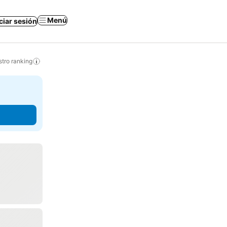
Menú
iciar sesión
tro ranking