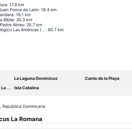
tura
:
17.9
km
Juan Ponce de León
:
18.4
km
Bandera
:
19.1
km
 Biblia
:
20.3
km
 Padre Abreu
:
20.7
km
Instituto Tecnológico Las Américas (ITLA)
:
90.7
km
Ampliar mapa
La Laguna Dominicus
Canto de la Playa
mana
Isla Catalina
, República Dominicana
icus La Romana