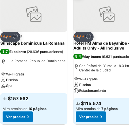
Agregar a favoritos
Agregar a favoritos
Resort
Hotel
4 Estrellas
4 Estrellas
Compartir
Compartir
Sunscape Dominicus La Romana
Hotel HM Alma de Bayahibe 
Adults Only - All Inclusive
8,7
Excelente
(
28.636 puntuaciones
)
8,4
Muy bueno
(
9.631 puntuaci
La Romana, República Dominicana
San Rafael del Yuma, a 19.0 km
Centro de la ciudad
Wi-Fi gratis
Wi-Fi gratis
Piscina
Piscina
Spa
Estacionamiento
Ver precios
$157.562
de
Ver precios
$115.574
de
Mira precios de
10 páginas
Mira precios de
7 páginas
Ver precios
Ver precios