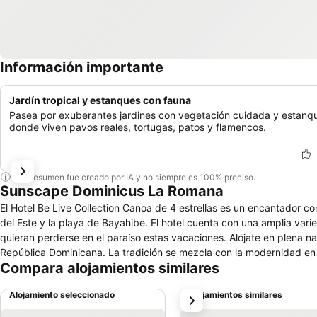
Información importante
Jardín tropical y estanques con fauna
Pasea por exuberantes jardines con vegetación cuidada y estanq
donde viven pavos reales, tortugas, patos y flamencos.
Este resumen fue creado por IA y no siempre es 100% preciso.
Sunscape Dominicus La Romana
El Hotel Be Live Collection Canoa de 4 estrellas es un encantador c
del Este y la playa de Bayahibe. El hotel cuenta con una amplia vari
quieran perderse en el paraíso estas vacaciones. Alójate en plena naturaleza caribeña, junto a un lago y espléndidos jardines, en el corazón de la
República Dominicana. La tradición se mezcla con la modernidad en e
Compara alojamientos similares
Alojamiento seleccionado
Alojamientos similares
siguiente