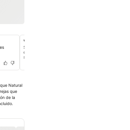
Variedad de opciones gastronómicas internacionales
jes
Saborea comidas ilimitadas en restaurantes temáticos c
de inspiración amazónica, el auténtico Tiki Taco y el po
sushi Chopsticks.
rque Natural
arejas que
cluido.