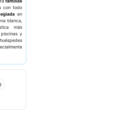
ara
familias
a con todo
legiada
en
ena blanca,
ística más
piscinas y
 huéspedes
pecialmente
 y destacan
a del hotel.
rvicio Sun
ervicio de
3