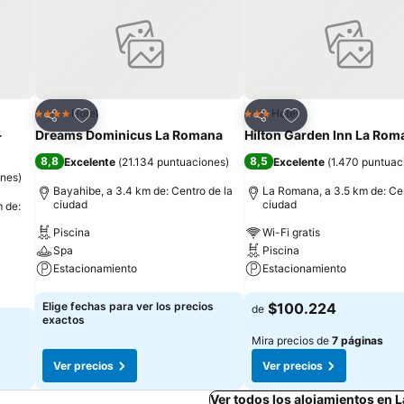
Agregar a favoritos
Agregar a favorit
Hotel
Hotel
4 Estrellas
3 Estrellas
Compartir
Compartir
-
Dreams Dominicus La Romana
Hilton Garden Inn La Rom
8,8
8,5
Excelente
(
21.134 puntuaciones
)
Excelente
(
1.470 puntuac
ones
)
Bayahibe, a 3.4 km de: Centro de la
La Romana, a 3.5 km de: Cen
ciudad
ciudad
 de:
Piscina
Wi-Fi gratis
Spa
Piscina
Estacionamiento
Estacionamiento
Ver precios
Ver precios
Elige fechas para ver los precios
$100.224
de
exactos
Mira precios de
7 páginas
Ver precios
Ver precios
Ver todos los alojamientos en