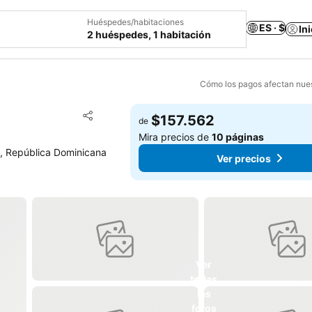
Huéspedes/habitaciones
ES · $
In
2 huéspedes, 1 habitación
Cómo los pagos afectan nues
Agregar a favoritos
$157.562
de
Compartir
Mira precios de
10 páginas
, República Dominicana
Ver precios