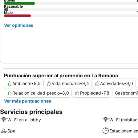
Bueno
Razonable
Malo
Ver opiniones
Puntuación superior al promedio en La Romana
Ambiente
•
9,5
Vida nocturna
•
9,4
Actividades
•
9,0
Relación calidad-precio
•
8,0
Propiedad
•
7,8
Gastronomí
Ver más puntuaciones
Servicios principales
Wi-Fi en el lobby
Wi-Fi (habitac
Spa
Estacionamien