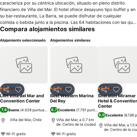
caracteriza por su céntrica ubicación, situado en pleno distrito
financiero de Viña del Mar. El hotel ofrece desayuno tipo buffet y en
su bar-restaurante, La Barra, se puede disfrutar de cualquier
comida o bebida junto a la piscina. Las 64 habitaciones con las que
Compara alojamientos similares
cuenta este hotel están equipadas con amplios ventanales por los
que disfrutar de una vista al océano o a la ciudad, aire
Alojamiento seleccionado
Alojamientos similares
acondicionado, minibar y televisor por cable. La estación de trenes
Viña de Mar se encuentra a tan solo un kilómetro, así como el
Anfiteatro de la Quinta Vergara queda a menos de dos kilómetros.
LRH Viña del Mar and Convention Center se caracteriza por ser uno
de los núcleos de convenciones más importantes de esta región de
Chile, gracias a sus ocho salones independientes y de diferentes
dimensiones. Asimismo, tiene parking, piscina al aire libre, gimnasio,
sauna y wifi gratuito.
Hotel
Hotel
Hotel
3 Estrellas
4 Estrellas
4 Estrellas
Compartir
Agregar a favoritos
Compartir
Agregar a favoritos
Compartir
Agregar 
LRH Viña del Mar and
Best Western Marina
Sheraton Miramar
Convention Center
Del Rey
Hotel & Conventio
Center
7,6
8,7
Bueno
(
4.638 puntuaciones
)
Excelente
(
7.791 puntuaciones
)
9,0
Excelente
(
8.196 
Viña del Mar, Chile
Viña del Mar, a 0.7 km
de: Centro de la ciudad
Viña del Mar, a 1.5
de: Centro de la ci
Wi-Fi gratis
Wi-Fi gratis