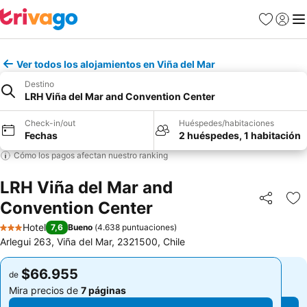
Favoritos
Iniciar 
Me
Ver todos los alojamientos en Viña del Mar
Destino
LRH Viña del Mar and Convention Center
Check-in/out
Huéspedes/habitaciones
Fechas
2 huéspedes, 1 habitación
Cómo los pagos afectan nuestro ranking
LRH Viña del Mar and
Convention Center
Compartir
Ag
Hotel
7,6
Bueno
(
4.638 puntuaciones
)
3 Estrellas
Arlegui 263, Viña del Mar, 2321500, Chile
$66.955
$66.955
de
de
Mira precios de
7 páginas
Mira precios de
7 páginas