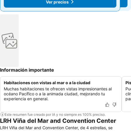
Ver precios
Ver precios
Información importante
Habitaciones con vistas al mar o a la ciudad
Pi
Muchas habitaciones te ofrecen vistas impresionantes al
Pu
océano Pacífico o a la animada ciudad, mejorando tu
cl
experiencia en general.
pa
Este resumen fue creado por IA y no siempre es 100% preciso.
LRH Viña del Mar and Convention Center
LRH Viña del Mar and Convention Center, de 4 estrellas, se