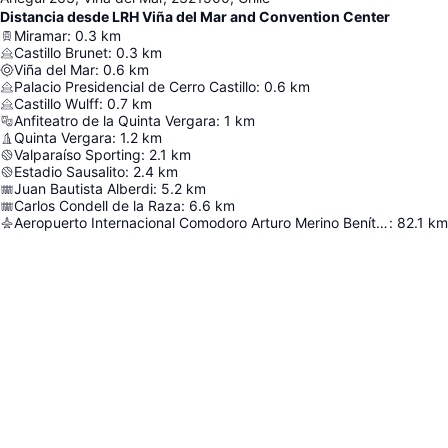
Distancia desde LRH Viña del Mar and Convention Center
Miramar
:
0.3
km
Castillo Brunet
:
0.3
km
Viña del Mar
:
0.6
km
Palacio Presidencial de Cerro Castillo
:
0.6
km
Castillo Wulff
:
0.7
km
Anfiteatro de la Quinta Vergara
:
1
km
Quinta Vergara
:
1.2
km
Valparaíso Sporting
:
2.1
km
Estadio Sausalito
:
2.4
km
Juan Bautista Alberdi
:
5.2
km
Carlos Condell de la Raza
:
6.6
km
Aeropuerto Internacional Comodoro Arturo Merino Benítez
:
82.1
km