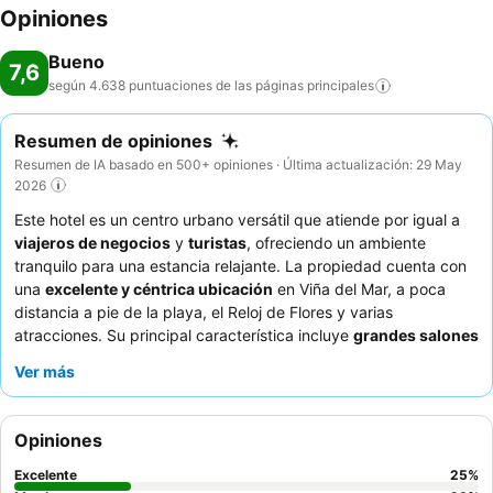
Opiniones
Bueno
7,6
según 4.638 puntuaciones de las páginas
principales
Resumen de opiniones
Resumen de IA basado en 500+ opiniones · Última actualización: 29 May
2026
Este hotel es un centro urbano versátil que atiende por igual a
viajeros de negocios
y
turistas
, ofreciendo un ambiente
tranquilo para una estancia relajante. La propiedad cuenta con
una
excelente y céntrica ubicación
en Viña del Mar, a poca
distancia a pie de la playa, el Reloj de Flores y varias
atracciones. Su principal característica incluye
grandes salones
y amplios espacios, muy valorados para eventos y usos
Ver más
diversos. Los huéspedes elogian constantemente el
servicio
excepcional
del atento y amable personal, y el
desayuno
buffet
recibe siempre grandes elogios por su variedad y
Opiniones
abundancia. Para una estancia más tranquila, considere solicitar
una habitación con vistas al jardín.
Excelente
25
%