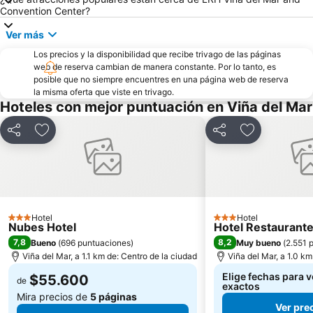
Puerto de Valparaiso
Club Viña del Mar
Convention Center?
Muelle Vergara
Aeropuerto Viña del Mar
Ver más
Laguna Sausalito
Casa Museo de Pablo Neruda
Los precios y la disponibilidad que recibe trivago de las páginas
Las Salinas
Iglesia Santa Teresita
web de reserva cambian de manera constante. Por lo tanto, es
posible que no siempre encuentres en una página web de reserva
Plaza Libertador Bernardo OHiggins
Arco Británico
la misma oferta que viste en trivago.
Hoteles con mejor puntuación en Viña del Mar
Castillo Wulff
Parque Italia
Islote Peñablanca
Palacio Rioja
Compartir
Agregar a favoritos
Compartir
Agregar a fa
Museo de Arqueologia e Historia Francisco Fonck
Parque Costero
Pablo Neruda
El Encanto
Hotel
Hotel
3 Estrellas
3 Estrellas
Nubes Hotel
Hotel Restaurant
7,8
8,2
Bueno
(
696 puntuaciones
)
Muy bueno
(
2.551 
Viña del Mar, a 1.1 km de: Centro de la ciudad
Viña del Mar, a 1.0 km
Elige fechas para v
$55.600
de
exactos
Mira precios de
5 páginas
Ver pre