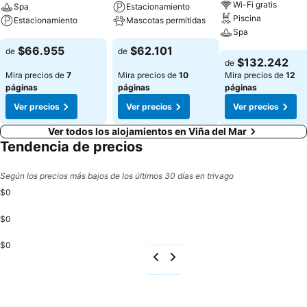
Wi-Fi gratis
Spa
Estacionamiento
Piscina
Estacionamiento
Mascotas permitidas
Spa
Ver precios
Ver precios
$66.955
$62.101
de
de
Ver precios
$132.242
de
Mira precios de
7
Mira precios de
10
Mira precios de
12
páginas
páginas
páginas
Ver precios
Ver precios
Ver precios
Ver todos los alojamientos en Viña del Mar
Tendencia de precios
Según los precios más bajos de los últimos 30 días en trivago
$0
$0
$0