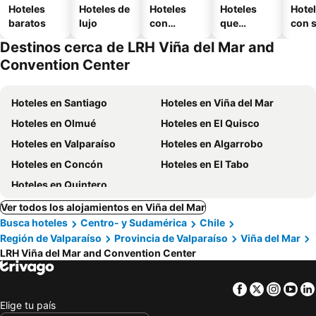
Hoteles
Hoteles de
Hoteles
Hoteles
Hote
baratos
lujo
con
que
con 
piscina
aceptan
Destinos cerca de LRH Viña del Mar and
mascotas
Convention Center
Hoteles en Santiago
Hoteles en Viña del Mar
Hoteles en Olmué
Hoteles en El Quisco
Hoteles en Valparaíso
Hoteles en Algarrobo
Hoteles en Concón
Hoteles en El Tabo
Hoteles en Quintero
Ver todos los alojamientos en Viña del Mar
Busca hoteles
Centro- y Sudamérica
Chile
Región de Valparaíso
Provincia de Valparaíso
Viña del Mar
LRH Viña del Mar and Convention Center
Facebook
Twitter
Insta
Yo
Elige tu país