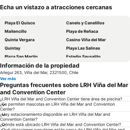
Echa un vistazo a atracciones cercanas
Ampliar mapa
Playa El Quisco
Canelo y Canelillos
Maitencillo
Playa de Reñaca
Quinta Vergara
Casino Viña del Mar
Quintay
Playa Las Salinas
Plaza San Martín
Estadio Sausalito
Información de la propiedad
Avenida Libertad
Mall Marina Arauco
Arlegui 263, Viña del Mar, 2321500, Chile
Cerro Alegre
Valparaíso Sporting Club
Ver más
Jardín Botánico
Festival Internacional de la Canción
Preguntas frecuentes sobre LRH Viña del Mar
Parque Reloj de Flores
Universidad Técnica Federico Santa María
and Convention Center
Plaza Sotomayor
Playa Acapulco
¿LRH Viña del Mar and Convention Center tiene área de piscina?
¿Se permiten mascotas en LRH Viña del Mar and Convention
Teatro Municipal
Playa Cochoa
Center?
¿Hay estacionamiento disponible en LRH Viña del Mar and
Miramar
Plaza José Francisco Vergara
Convention Center?
Playa el Sol
Caleta Abarca
¿Dónde está ubicado LRH Viña del Mar and Convention Center?
¿Qué atracciones populares están cerca de LRH Viña del Mar and