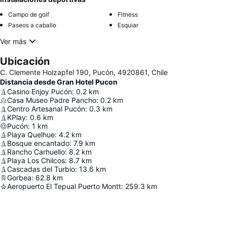
Campo de golf
Fitness
Paseos a caballo
Esquiar
Ver más
Ubicación
C. Clemente Holzapfel 190, Pucón, 4920861, Chile
Distancia desde Gran Hotel Pucon
Casino Enjoy Pucón
:
0.2
km
Casa Museo Padre Pancho
:
0.2
km
Centro Artesanal Pucón
:
0.3
km
KPlay
:
0.6
km
Pucón
:
1
km
Playa Quelhue
:
4.2
km
Bosque encantado
:
7.9
km
Rancho Carhuello
:
8.2
km
Playa Los Chilcos
:
8.7
km
Cascadas del Turbio
:
13.6
km
Gorbea
:
62.8
km
Aeropuerto El Tepual Puerto Montt
:
259.3
km