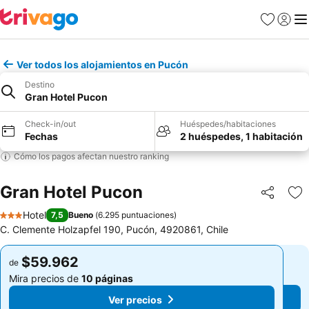
Favoritos
Iniciar 
Me
Ver todos los alojamientos en Pucón
Destino
Gran Hotel Pucon
Check-in/out
Huéspedes/habitaciones
Fechas
2 huéspedes, 1 habitación
Cómo los pagos afectan nuestro ranking
Gran Hotel Pucon
Compartir
Ag
Hotel
7,5
Bueno
(
6.295 puntuaciones
)
3 Estrellas
C. Clemente Holzapfel 190, Pucón, 4920861, Chile
$59.962
$59.962
de
de
Mira precios de
10 páginas
Mira precios de
10 páginas
Ver precios
Ver precios