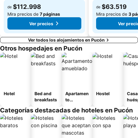
$112.998
$63.519
de
de
Mira precios de
7 páginas
Mira precios de
3 pá
Ver precios
Ver preci
Ver todos los alojamientos en Pucón
Otros hospedajes en Pucón
Hotel
Bed and
Apartamen
Hostel
Casa
breakfasts
to
hués
amueblad
Categorías destacadas de hoteles en Pucón
o