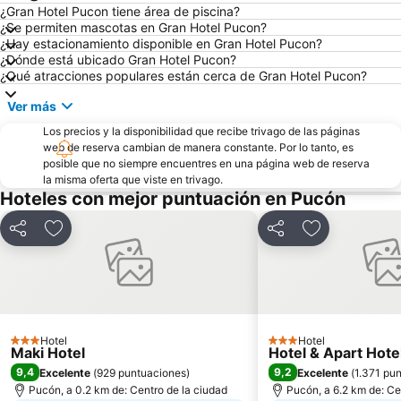
¿Gran Hotel Pucon tiene área de piscina?
¿Se permiten mascotas en Gran Hotel Pucon?
¿Hay estacionamiento disponible en Gran Hotel Pucon?
¿Dónde está ubicado Gran Hotel Pucon?
¿Qué atracciones populares están cerca de Gran Hotel Pucon?
Ver más
Los precios y la disponibilidad que recibe trivago de las páginas
web de reserva cambian de manera constante. Por lo tanto, es
posible que no siempre encuentres en una página web de reserva
la misma oferta que viste en trivago.
Hoteles con mejor puntuación en Pucón
Compartir
Agregar a favoritos
Compartir
Agregar a fav
Hotel
Hotel
3 Estrellas
3 Estrellas
Maki Hotel
Hotel & Apart Hot
9,4
9,2
Excelente
(
929 puntuaciones
)
Excelente
(
1.371 pu
Pucón, a 0.2 km de: Centro de la ciudad
Pucón, a 6.2 km de: Ce