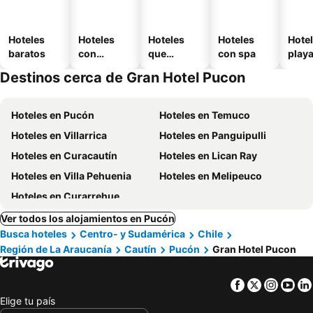
Hoteles
Hoteles
Hoteles
Hoteles
Hotel
baratos
con
que
con spa
play
piscina
aceptan
Destinos cerca de Gran Hotel Pucon
mascotas
Hoteles en Pucón
Hoteles en Temuco
Hoteles en Villarrica
Hoteles en Panguipulli
Hoteles en Curacautín
Hoteles en Lican Ray
Hoteles en Villa Pehuenia
Hoteles en Melipeuco
Hoteles en Curarrehue
Ver todos los alojamientos en Pucón
Busca hoteles
Centro- y Sudamérica
Chile
Región de La Araucanía
Cautín
Pucón
Gran Hotel Pucon
Facebook
Twitter
Insta
Yo
Elige tu país