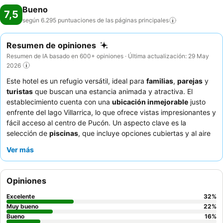
Bueno
7,5
según 6.295 puntuaciones de las páginas
principales
Resumen de opiniones
Resumen de IA basado en 600+ opiniones · Última actualización: 29 May
2026
Este hotel es un refugio versátil, ideal para
familias
,
parejas
y
turistas
que buscan una estancia animada y atractiva. El
establecimiento cuenta con una
ubicación inmejorable
justo
enfrente del lago Villarrica, lo que ofrece vistas impresionantes y
fácil acceso al centro de Pucón. Un aspecto clave es la
selección de
piscinas
, que incluye opciones cubiertas y al aire
libre, complementadas con un spa de buena reputación y un
Ver más
club infantil. Los huéspedes elogian constantemente al
personal atento y amable
y el completo
desayuno bufé
. Para
disfrutar de la mejor experiencia, considere solicitar una
Opiniones
habitación con
vistas al lago
para apreciar plenamente el
pintoresco entorno.
Excelente
32
%
Muy bueno
22
%
Bueno
16
%