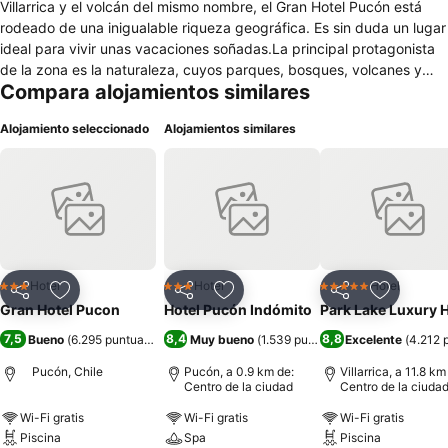
Villarrica y el volcán del mismo nombre, el Gran Hotel Pucón está
rodeado de una inigualable riqueza geográfica. Es sin duda un lugar
ideal para vivir unas vacaciones soñadas.La principal protagonista
de la zona es la naturaleza, cuyos parques, bosques, volcanes y
Compara alojamientos similares
cielos ofrecen una belleza infinita que hará presenciar al turista un
espectáculo único en el mundo.Los huéspedes pueden optar por
Alojamiento seleccionado
Alojamientos similares
hospedarse en el Condominio del Hotel, cuyos departamentos
brindan mayor independencia.En Pucón hay una infinita gama de
actividades al aire libre, como canopy, escalada en roca, ascenso al
volcán, rafting y aguas termales durante todo el año. En temporada
de invierno se destaca el centro de Ski para todos los niveles de
esquiadores a una altura de aprox. 2.200 mts. sobre el nivel del mar.
Hotel
Hotel
Hotel
3 Estrellas
3 Estrellas
5 Estrellas
Compartir
Agregar a favoritos
Compartir
Agregar a favoritos
Compartir
Agregar 
Gran Hotel Pucon
Hotel Pucón Indómito
Park Lake Luxury H
7,5
8,4
8,8
Bueno
(
6.295 puntuaciones
)
Muy bueno
(
1.539 puntuaciones
Excelente
)
(
4.212 
Pucón, Chile
Pucón, a 0.9 km de:
Villarrica, a 11.8 km
Centro de la ciudad
Centro de la ciuda
Wi-Fi gratis
Wi-Fi gratis
Wi-Fi gratis
Piscina
Spa
Piscina