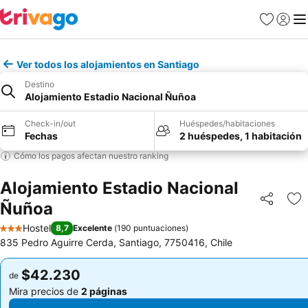
Favoritos
Iniciar 
Me
Ver todos los alojamientos en Santiago
Destino
Alojamiento Estadio Nacional Ñuñoa
Check-in/out
Huéspedes/habitaciones
Fechas
2 huéspedes, 1 habitación
Cómo los pagos afectan nuestro ranking
Alojamiento Estadio Nacional
Ñuñoa
Compartir
Ag
Hostel
8,7
Excelente
(
190 puntuaciones
)
3 Estrellas
835 Pedro Aguirre Cerda, Santiago, 7750416, Chile
$42.230
$42.230
de
de
Mira precios de
2 páginas
Mira precios de
2 páginas