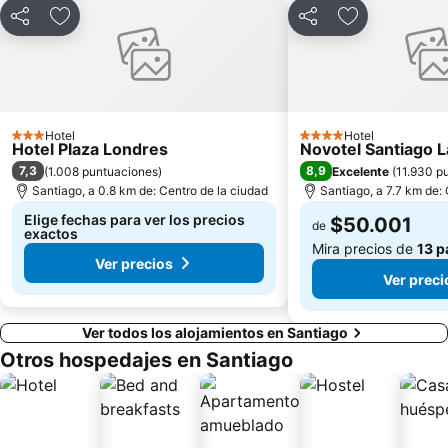
Compartir
Agregar a favoritos
Compartir
Agregar a fav
Plaza de Armas
Lollapalooza Chile
Plaza Brasil
Parque Quinta Normal
Plaza Las Lilas
Plaza Chacabuco
Parque Metropolitano de Santiago
Museo Interactivo Mirador
Hotel
Hotel
3 Estrellas
4 Estrellas
Parque Padre Hurtado
La Parva
Hotel Plaza Londres
Novotel Santiago 
7,3
8,9
(
1.008 puntuaciones
)
Excelente
(
11.930 p
Centro Cultural Estación Mapocho
Museo Nacional de Bellas Artes
Santiago, a 0.8 km de: Centro de la ciudad
Santiago, a 7.7 km de:
Elige fechas para ver los precios
$50.001
de
exactos
Mira precios de
13 p
Ver precios
Ver preci
Ver todos los alojamientos en Santiago
Otros hospedajes en Santiago