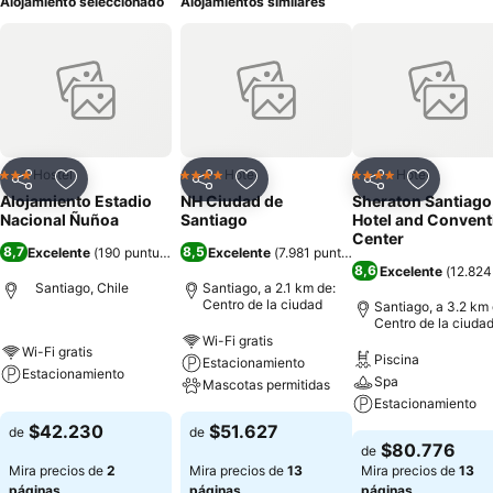
Alojamiento seleccionado
Alojamientos similares
Hostel
Hotel
Hotel
3 Estrellas
4 Estrellas
4 Estrellas
Compartir
Agregar a favoritos
Compartir
Agregar a favoritos
Compartir
Agregar 
Alojamiento Estadio
NH Ciudad de
Sheraton Santiago
Nacional Ñuñoa
Santiago
Hotel and Convent
Center
8,7
8,5
Excelente
(
190 puntuaciones
Excelente
)
(
7.981 puntuaciones
)
8,6
Excelente
(
12.824
Santiago, Chile
Santiago, a 2.1 km de:
Centro de la ciudad
Santiago, a 3.2 km 
Centro de la ciuda
Wi-Fi gratis
Wi-Fi gratis
Piscina
Estacionamiento
Estacionamiento
Spa
Mascotas permitidas
Estacionamiento
$42.230
$51.627
de
de
$80.776
de
Mira precios de
2
Mira precios de
13
Mira precios de
13
páginas
páginas
páginas