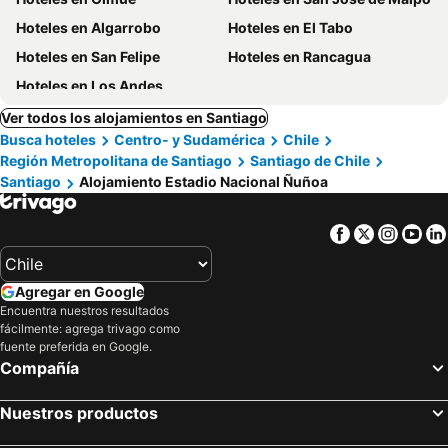
Hoteles en Algarrobo
Hoteles en El Tabo
Hoteles en San Felipe
Hoteles en Rancagua
Hoteles en Los Andes
Ver todos los alojamientos en Santiago
Busca hoteles
Centro- y Sudamérica
Chile
Región Metropolitana de Santiago
Santiago de Chile
Santiago
Alojamiento Estadio Nacional Ñuñoa
Facebook
Twitter
Insta
Yo
Agregar en Google
Encuentra nuestros resultados
fácilmente: agrega trivago como
fuente preferida en Google.
Compañía
Nuestros productos