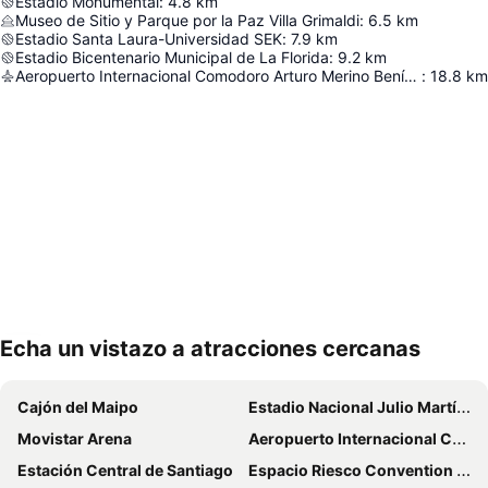
Estadio Monumental
:
4.8
km
Museo de Sitio y Parque por la Paz Villa Grimaldi
:
6.5
km
Estadio Santa Laura-Universidad SEK
:
7.9
km
Estadio Bicentenario Municipal de La Florida
:
9.2
km
Aeropuerto Internacional Comodoro Arturo Merino Benítez
:
18.8
km
Echa un vistazo a atracciones cercanas
Ampliar mapa
Cajón del Maipo
Estadio Nacional Julio Martínez Prádanos
Movistar Arena
Aeropuerto Internacional Comodoro Arturo Merino Benítez
Estación Central de Santiago
Espacio Riesco Convention Center