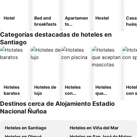
Hotel
Bed and
Apartamen
Hostel
Casa
breakfasts
to
hués
amueblad
Categorías destacadas de hoteles en
o
Santiago
Hoteles
Hoteles de
Hoteles
Hoteles
Hote
baratos
lujo
con
que
con 
piscina
aceptan
Destinos cerca de Alojamiento Estadio
mascotas
Nacional Ñuñoa
Hoteles en Santiago
Hoteles en Viña del Mar
Hoteles en Olmué
Hoteles en San José de Maipo