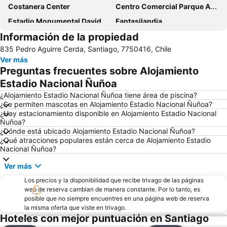
Costanera Center
Centro Comercial Parque Arauco
Estadio Monumental David Arellano
Fantasilandia
Información de la propiedad
Festival Internacional Providencia Jazz
Barrio Lastarria
835 Pedro Aguirre Cerda, Santiago, 7750416, Chile
San Carlos de Apoquindo
Santa Laura Stadium
Ver más
Templo Votivo de Maipu
Metro de Santiago
Preguntas frecuentes sobre Alojamiento
Barrio Bellavista
Plaza Ñunoa
Estadio Nacional Ñuñoa
Hipodromo Chile
Valle Nevado
¿Alojamiento Estadio Nacional Ñuñoa tiene área de piscina?
¿Se permiten mascotas en Alojamiento Estadio Nacional Ñuñoa?
Torre Entel
Universidad de Chile
¿Hay estacionamiento disponible en Alojamiento Estadio Nacional
Ñuñoa?
La Moneda Palace
Plaza Egaña
¿Dónde está ubicado Alojamiento Estadio Nacional Ñuñoa?
Plaza Pedro de Valdivia
Portal la Dehesa
¿Qué atracciones populares están cerca de Alojamiento Estadio
Nacional Ñuñoa?
Cerro Santa Lucía
Lagunillas
Ver más
Nuestra Señora de la Divina Providencia
Pueblito de Los Dominicos
Los precios y la disponibilidad que recibe trivago de las páginas
Cerro El Plomo
El Colorado
web de reserva cambian de manera constante. Por lo tanto, es
Casa Piedra Centro de Eventos
Cerro San Cristóbal
posible que no siempre encuentres en una página web de reserva
la misma oferta que viste en trivago.
Centro Cultural Palacio de La Moneda
Plaza Baquedano
Hoteles con mejor puntuación en Santiago
Parque Bustamante
Parque Balmaceda