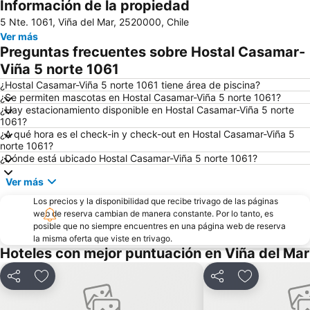
Información de la propiedad
Avenida Libertad
Mall Marina Arauco
5 Nte. 1061, Viña del Mar, 2520000, Chile
Cerro Alegre
Valparaíso Sporting Club
Ver más
Jardín Botánico
Festival Internacional de la Canción
Preguntas frecuentes sobre Hostal Casamar-
Parque Reloj de Flores
Universidad Técnica Federico Santa María
Viña 5 norte 1061
Plaza Sotomayor
Playa Acapulco
¿Hostal Casamar-Viña 5 norte 1061 tiene área de piscina?
¿Se permiten mascotas en Hostal Casamar-Viña 5 norte 1061?
Teatro Municipal
Playa Cochoa
¿Hay estacionamiento disponible en Hostal Casamar-Viña 5 norte
1061?
Miramar
Plaza José Francisco Vergara
¿A qué hora es el check-in y check-out en Hostal Casamar-Viña 5
Playa el Sol
Caleta Abarca
norte 1061?
¿Dónde está ubicado Hostal Casamar-Viña 5 norte 1061?
Puerto de Valparaiso
Club Viña del Mar
Ver más
Muelle Vergara
Aeropuerto Viña del Mar
Los precios y la disponibilidad que recibe trivago de las páginas
Laguna Sausalito
Casa Museo de Pablo Neruda
web de reserva cambian de manera constante. Por lo tanto, es
Las Salinas
Iglesia Santa Teresita
posible que no siempre encuentres en una página web de reserva
la misma oferta que viste en trivago.
Plaza Libertador Bernardo OHiggins
Arco Británico
Hoteles con mejor puntuación en Viña del Mar
Castillo Wulff
Parque Italia
Compartir
Agregar a favoritos
Compartir
Agregar a fa
Islote Peñablanca
Palacio Rioja
Museo de Arqueologia e Historia Francisco Fonck
Parque Costero