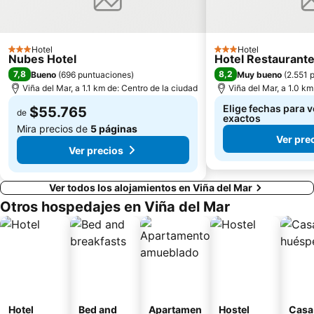
Pablo Neruda
El Encanto
Hotel
Hotel
3 Estrellas
3 Estrellas
Nubes Hotel
Hotel Restaurant
7,8
8,2
Bueno
(
696 puntuaciones
)
Muy bueno
(
2.551 
Viña del Mar, a 1.1 km de: Centro de la ciudad
Viña del Mar, a 1.0 km
Elige fechas para v
$55.765
de
exactos
Mira precios de
5 páginas
Ver pre
Ver precios
Ver todos los alojamientos en Viña del Mar
Otros hospedajes en Viña del Mar
Hotel
Bed and
Apartamen
Hostel
Casa