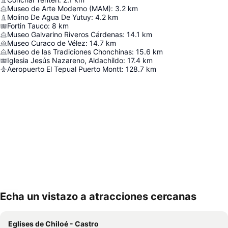
Museo de Arte Moderno (MAM)
:
3.2
km
Molino De Agua De Yutuy
:
4.2
km
Fortin Tauco
:
8
km
Museo Galvarino Riveros Cárdenas
:
14.1
km
Museo Curaco de Vélez
:
14.7
km
Museo de las Tradiciones Chonchinas
:
15.6
km
Iglesia Jesús Nazareno, Aldachildo
:
17.4
km
Aeropuerto El Tepual Puerto Montt
:
128.7
km
Echa un vistazo a atracciones cercanas
Ampliar mapa
Eglises de Chiloé - Castro