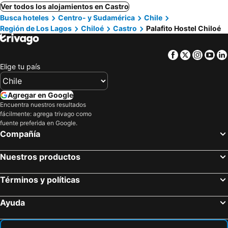
Ver todos los alojamientos en Castro
Busca hoteles
Centro- y Sudamérica
Chile
Región de Los Lagos
Chiloé
Castro
Palafito Hostel Chiloé
Facebook
Twitter
Insta
Yo
Elige tu país
Agregar en Google
Encuentra nuestros resultados
fácilmente: agrega trivago como
fuente preferida en Google.
Compañía
Nuestros productos
Términos y políticas
Ayuda