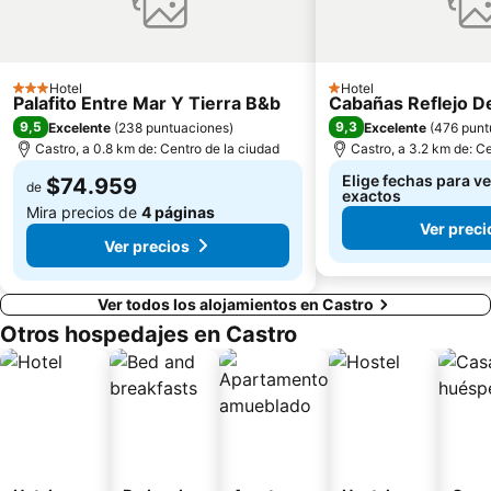
Hotel
Hotel
3 Estrellas
1 Estrellas
Palafito Entre Mar Y Tierra B&b
Cabañas Reflejo D
9,5
9,3
Excelente
(
238 puntuaciones
)
Excelente
(
476 punt
Castro, a 0.8 km de: Centro de la ciudad
Castro, a 3.2 km de: C
Elige fechas para ve
$74.959
de
exactos
Mira precios de
4 páginas
Ver preci
Ver precios
Ver todos los alojamientos en Castro
Otros hospedajes en Castro