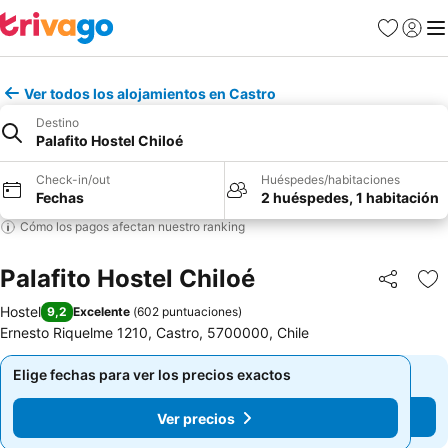
Favoritos
Iniciar 
Me
Ver todos los alojamientos en Castro
Destino
Palafito Hostel Chiloé
Check-in/out
Huéspedes/habitaciones
Fechas
2 huéspedes, 1 habitación
Cómo los pagos afectan nuestro ranking
Palafito Hostel Chiloé
Compartir
Ag
Hostel
9,2
Excelente
(
602 puntuaciones
)
Ernesto Riquelme 1210, Castro, 5700000, Chile
Elige fechas para ver los precios exactos
Elige fechas para ver los precios exactos
Ver precios
Ver precios