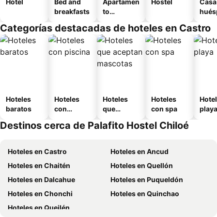
Hotel
Bed and
Apartamen
Hostel
Casa
breakfasts
to
hués
amueblad
Categorías destacadas de hoteles en Castro
o
Hoteles
Hoteles
Hoteles
Hoteles
Hotel
baratos
con
que
con spa
play
piscina
aceptan
Destinos cerca de Palafito Hostel Chiloé
mascotas
Hoteles en Castro
Hoteles en Ancud
Hoteles en Chaitén
Hoteles en Quellón
Hoteles en Dalcahue
Hoteles en Puqueldón
Hoteles en Chonchi
Hoteles en Quinchao
Hoteles en Queilén