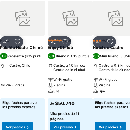
Hostel
Hotel
Hotel
5 Estrellas
3 Estrellas
Compartir
Agregar a favoritos
Compartir
Agregar a favoritos
Compartir
Agregar 
Palafito Hostel Chiloé
Enjoy Chiloé
Hotel de Castro
9,2
7,9
8,3
Excelente
(
602 puntuaciones
)
Bueno
(
5.013 puntuaciones
Muy bueno
)
(
3.356
Castro, Chile
Castro, a 1.0 km de:
Castro, a 0.3 km de
Centro de la ciudad
Centro de la ciuda
Wi-Fi gratis
Wi-Fi gratis
Wi-Fi gratis
Piscina
Piscina
Spa
Spa
Elige fechas para ver
$50.740
Elige fechas para ve
de
los precios exactos
los precios exactos
Mira precios de
11
páginas
Ver precios
Ver precios
Ver precios