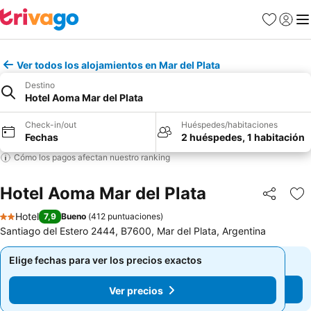
Favoritos
Iniciar 
Me
Ver todos los alojamientos en Mar del Plata
Destino
Hotel Aoma Mar del Plata
Check-in/out
Huéspedes/habitaciones
Fechas
2 huéspedes, 1 habitación
Cómo los pagos afectan nuestro ranking
Hotel Aoma Mar del Plata
Compartir
Ag
Hotel
7,9
Bueno
(
412 puntuaciones
)
2 Estrellas
Santiago del Estero 2444, B7600, Mar del Plata, Argentina
Elige fechas para ver los precios exactos
Elige fechas para ver los precios exactos
Ver precios
Ver precios