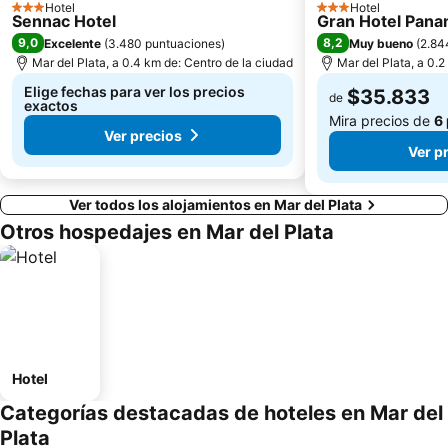
Hotel
Hotel
3 Estrellas
3 Estrellas
Sennac Hotel
Gran Hotel Pana
9,0
8,2
Excelente
(
3.480 puntuaciones
)
Muy bueno
(
2.84
Mar del Plata, a 0.4 km de: Centro de la ciudad
Mar del Plata, a 0.2
Elige fechas para ver los precios
$35.833
de
exactos
Mira precios de
6
Ver precios
Ver p
Ver todos los alojamientos en Mar del Plata
Otros hospedajes en Mar del Plata
Hotel
Categorías destacadas de hoteles en Mar del
Plata