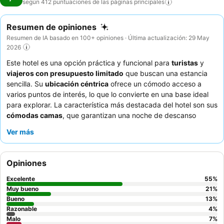
según 412 puntuaciones de las páginas
principales
Resumen de opiniones
Resumen de IA basado en 100+ opiniones · Última actualización: 29 May
2026
Este hotel es una opción práctica y funcional para
turistas
y
viajeros con presupuesto limitado
que buscan una estancia
sencilla. Su
ubicación céntrica
ofrece un cómodo acceso a
varios puntos de interés, lo que lo convierte en una base ideal
para explorar. La característica más destacada del hotel son sus
cómodas camas
, que garantizan una noche de descanso
después de un día de turismo. Los huéspedes elogian
Ver más
constantemente al
personal amable y servicial
y el
excelente y
variado desayuno
con bollería fresca y tartas caseras. Para una
experiencia más tranquila, los huéspedes pueden preferir las
Opiniones
habitaciones con vistas al jardín.
Excelente
55
%
Muy bueno
21
%
Bueno
13
%
Razonable
4
%
Malo
7
%