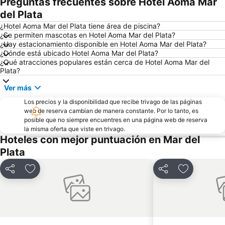
Preguntas frecuentes sobre Hotel Aoma Mar
del Plata
¿Hotel Aoma Mar del Plata tiene área de piscina?
¿Se permiten mascotas en Hotel Aoma Mar del Plata?
¿Hay estacionamiento disponible en Hotel Aoma Mar del Plata?
¿Dónde está ubicado Hotel Aoma Mar del Plata?
¿Qué atracciones populares están cerca de Hotel Aoma Mar del
Plata?
Ver más
Los precios y la disponibilidad que recibe trivago de las páginas
web de reserva cambian de manera constante. Por lo tanto, es
posible que no siempre encuentres en una página web de reserva
la misma oferta que viste en trivago.
Hoteles con mejor puntuación en Mar del
Plata
Compartir
Agregar a favoritos
Compartir
Agregar a 