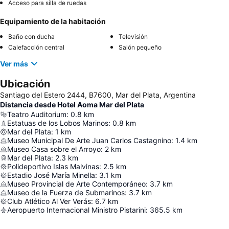
Acceso para silla de ruedas
Equipamiento de la habitación
Baño con ducha
Televisión
Calefacción central
Salón pequeño
Ver más
Ubicación
Santiago del Estero 2444, B7600, Mar del Plata, Argentina
Distancia desde Hotel Aoma Mar del Plata
Teatro Auditorium
:
0.8
km
Estatuas de los Lobos Marinos
:
0.8
km
Mar del Plata
:
1
km
Museo Municipal De Arte Juan Carlos Castagnino
:
1.4
km
Museo Casa sobre el Arroyo
:
2
km
Mar del Plata
:
2.3
km
Polideportivo Islas Malvinas
:
2.5
km
Estadio José María Minella
:
3.1
km
Museo Provincial de Arte Contemporáneo
:
3.7
km
Museo de la Fuerza de Submarinos
:
3.7
km
Club Atlético Al Ver Verás
:
6.7
km
Aeropuerto Internacional Ministro Pistarini
:
365.5
km