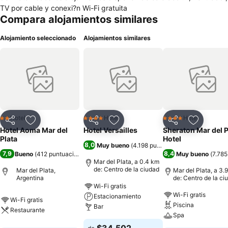
TV por cable y conexi?n Wi-Fi gratuita
Compara alojamientos similares
Alojamiento seleccionado
Alojamientos similares
Hotel
Hotel
Hotel
2 Estrellas
4 Estrellas
4 Estrellas
Compartir
Agregar a favoritos
Compartir
Agregar a favoritos
Compartir
Agregar 
Hotel Aoma Mar del
Hotel Versailles
Sheraton Mar del P
Plata
Hotel
8,0
Muy bueno
(
4.198 puntuaciones
)
7,9
8,4
Bueno
(
412 puntuaciones
)
Muy bueno
(
7.785
Mar del Plata, a 0.4 km
de: Centro de la ciudad
Mar del Plata,
Mar del Plata, a 3.
Argentina
de: Centro de la ci
Wi-Fi gratis
Wi-Fi gratis
Estacionamiento
Wi-Fi gratis
Piscina
Bar
Restaurante
Spa