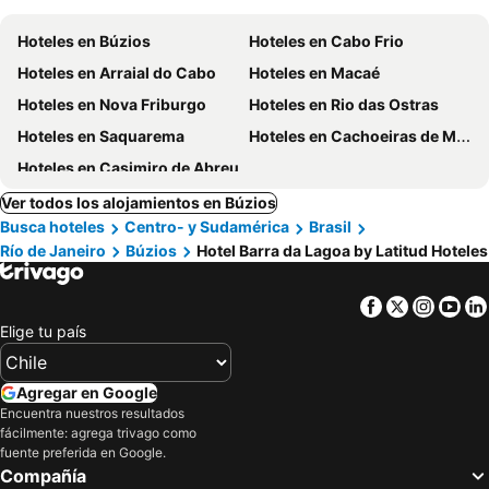
Hoteles en Búzios
Hoteles en Cabo Frio
Hoteles en Arraial do Cabo
Hoteles en Macaé
Hoteles en Nova Friburgo
Hoteles en Rio das Ostras
Hoteles en Saquarema
Hoteles en Cachoeiras de Macacu
Hoteles en Casimiro de Abreu
Ver todos los alojamientos en Búzios
Busca hoteles
Centro- y Sudamérica
Brasil
Río de Janeiro
Búzios
Hotel Barra da Lagoa by Latitud Hoteles
Facebook
Twitter
Insta
Yo
Elige tu país
Agregar en Google
Encuentra nuestros resultados
fácilmente: agrega trivago como
fuente preferida en Google.
Compañía