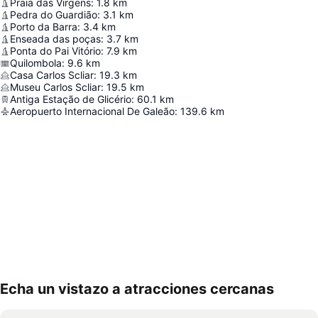
Praia das Virgens
:
1.8
km
Pedra do Guardião
:
3.1
km
Porto da Barra
:
3.4
km
Enseada das poças
:
3.7
km
Ponta do Pai Vitório
:
7.9
km
Quilombola
:
9.6
km
Casa Carlos Scliar
:
19.3
km
Museu Carlos Scliar
:
19.5
km
Antiga Estação de Glicério
:
60.1
km
Aeropuerto Internacional De Galeão
:
139.6
km
Echa un vistazo a atracciones cercanas
Ampliar mapa