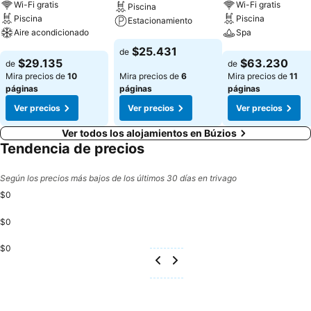
Wi-Fi gratis
Wi-Fi gratis
Piscina
Piscina
Piscina
Estacionamiento
Aire acondicionado
Spa
Ver precios
$25.431
de
Ver precios
Ver precios
$29.135
$63.230
de
de
Mira precios de
10
Mira precios de
6
Mira precios de
11
páginas
páginas
páginas
Ver precios
Ver precios
Ver precios
Ver todos los alojamientos en Búzios
Tendencia de precios
Según los precios más bajos de los últimos 30 días en trivago
$0
$0
$0