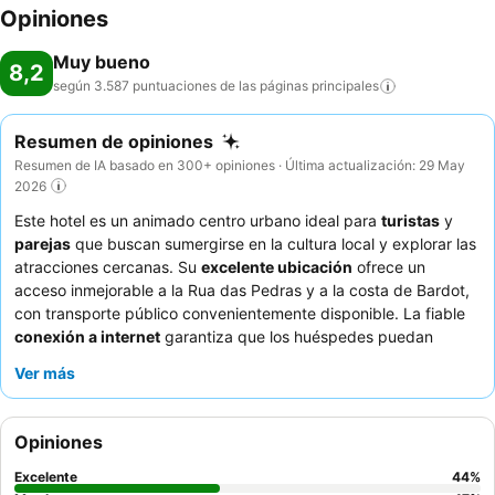
Opiniones
Muy bueno
8,2
según 3.587 puntuaciones de las páginas
principales
Resumen de opiniones
Resumen de IA basado en 300+ opiniones · Última actualización: 29 May
2026
Este hotel es un animado centro urbano ideal para
turistas
y
parejas
que buscan sumergirse en la cultura local y explorar las
atracciones cercanas. Su
excelente ubicación
ofrece un
acceso inmejorable a la Rua das Pedras y a la costa de Bardot,
con transporte público convenientemente disponible. La fiable
conexión a internet
garantiza que los huéspedes puedan
mantenerse conectados, ya sea para planificar su próxima
Ver más
aventura o para compartir sus experiencias. Los huéspedes
elogian constantemente al
personal atento y amable
y el
variado y delicioso
desayuno bufé
. Para aquellos que buscan
Opiniones
las mejores vistas, se recomienda solicitar una habitación en un
piso alto.
Excelente
44
%