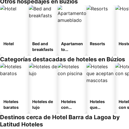
Otros hospedajes en Búzios
Hotel
Bed and
Apartamen
Resorts
Host
breakfasts
to
amueblad
Categorías destacadas de hoteles en Búzios
o
Hoteles
Hoteles de
Hoteles
Hoteles
Hote
baratos
lujo
con
que
con 
piscina
aceptan
Destinos cerca de Hotel Barra da Lagoa by
mascotas
Latitud Hoteles