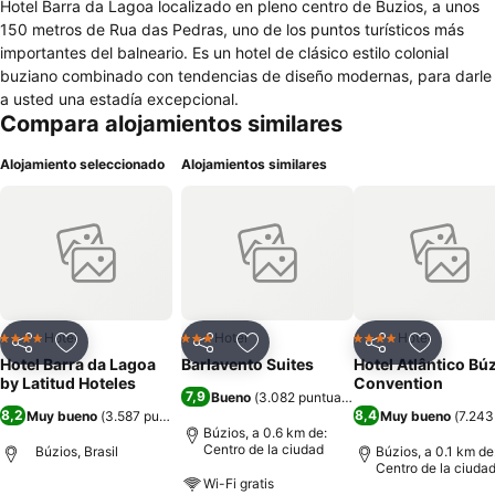
Hotel Barra da Lagoa localizado en pleno centro de Buzios, a unos
150 metros de Rua das Pedras, uno de los puntos turísticos más
importantes del balneario. Es un hotel de clásico estilo colonial
buziano combinado con tendencias de diseño modernas, para darle
a usted una estadía excepcional.
Compara alojamientos similares
Alojamiento seleccionado
Alojamientos similares
Hotel
Hotel
Hotel
4 Estrellas
3 Estrellas
4 Estrellas
Compartir
Agregar a favoritos
Compartir
Agregar a favoritos
Compartir
Agregar 
Hotel Barra da Lagoa
Barlavento Suites
Hotel Atlântico Bú
by Latitud Hoteles
Convention
7,9
Bueno
(
3.082 puntuaciones
)
8,2
8,4
Muy bueno
(
3.587 puntuaciones
)
Muy bueno
(
7.243
Búzios, a 0.6 km de:
Centro de la ciudad
Búzios, Brasil
Búzios, a 0.1 km de
Centro de la ciuda
Wi-Fi gratis