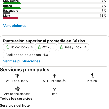
Muy bueno
17
%
Bueno
17
%
Razonable
7
%
Malo
15
%
Ver opiniones
Puntuación superior al promedio en Búzios
Ubicación
•
9,4
Wifi
•
8,5
Desayuno
•
8,4
Facilidades de acceso
•
4,0
Ver más puntuaciones
Servicios principales
Wi-Fi en el lobby
Wi-Fi (habitación)
Piscina
Aire acondicionado
Bar
Todos los servicios
Servicios del hotel