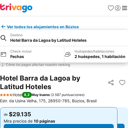
Favoritos
Iniciar 
Me
Ver todos los alojamientos en Búzios
Destino
Hotel Barra da Lagoa by Latitud Hoteles
Check-in/out
Huéspedes/habitaciones
Fechas
2 huéspedes, 1 habitación
Cómo los pagos afectan nuestro ranking
Hotel Barra da Lagoa by
Latitud Hoteles
Compartir
Ag
Hotel
8,2
Muy bueno
(
3.587 puntuaciones
)
4 Estrellas
Estr. da Usina Velha, 175, 28950-785, Búzios, Brasil
$29.135
$29.135
de
de
Mira precios de
10 páginas
Mira precios de
10 páginas