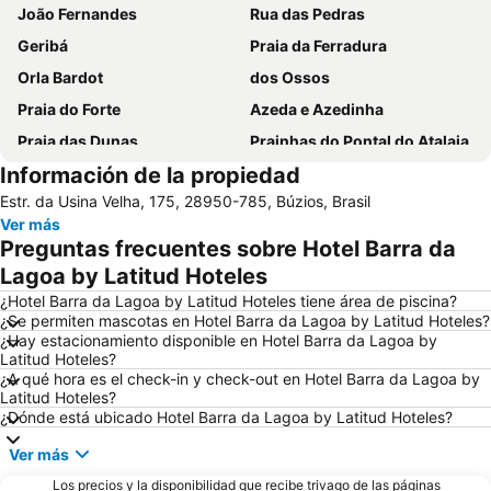
João Fernandes
Rua das Pedras
Geribá
Praia da Ferradura
Orla Bardot
dos Ossos
Praia do Forte
Azeda e Azedinha
Praia das Dunas
Prainhas do Pontal do Atalaia
Información de la propiedad
Praia das Conchas
Arraial do Cabo
Estr. da Usina Velha, 175, 28950-785, Búzios, Brasil
Praia do Peró
Praia da Armação
Ver más
Tortuga
Forte São Mateus
Preguntas frecuentes sobre Hotel Barra da
Praia do Remanso
do Forno
Lagoa by Latitud Hoteles
Costa Azul
José Gonçalves
¿Hotel Barra da Lagoa by Latitud Hoteles tiene área de piscina?
¿Se permiten mascotas en Hotel Barra da Lagoa by Latitud Hoteles?
¿Hay estacionamiento disponible en Hotel Barra da Lagoa by
Latitud Hoteles?
¿A qué hora es el check-in y check-out en Hotel Barra da Lagoa by
Latitud Hoteles?
¿Dónde está ubicado Hotel Barra da Lagoa by Latitud Hoteles?
Ver más
Los precios y la disponibilidad que recibe trivago de las páginas