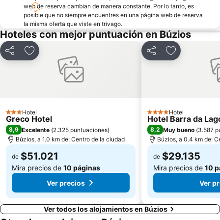
web de reserva cambian de manera constante. Por lo tanto, es
posible que no siempre encuentres en una página web de reserva
la misma oferta que viste en trivago.
Hoteles con mejor puntuación en Búzios
Compartir
Agregar a favoritos
Compartir
Agregar a fav
Hotel
Hotel
3 Estrellas
4 Estrellas
Greco Hotel
Hotel Barra da Lag
8,9
8,2
Excelente
(
2.325 puntuaciones
)
Muy bueno
(
3.587 p
Búzios, a 1.0 km de: Centro de la ciudad
Búzios, a 0.4 km de: C
$51.021
$29.135
de
de
Mira precios de
10 páginas
Mira precios de
10 p
Ver precios
Ver p
Ver todos los alojamientos en Búzios