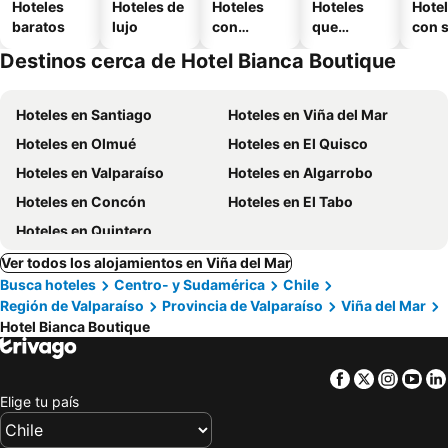
Hoteles
Hoteles de
Hoteles
Hoteles
Hote
baratos
lujo
con
que
con 
piscina
aceptan
Destinos cerca de Hotel Bianca Boutique
mascotas
Hoteles en Santiago
Hoteles en Viña del Mar
Hoteles en Olmué
Hoteles en El Quisco
Hoteles en Valparaíso
Hoteles en Algarrobo
Hoteles en Concón
Hoteles en El Tabo
Hoteles en Quintero
Ver todos los alojamientos en Viña del Mar
Busca hoteles
Centro- y Sudamérica
Chile
Región de Valparaíso
Provincia de Valparaíso
Viña del Mar
Hotel Bianca Boutique
Facebook
Twitter
Insta
Yo
Elige tu país