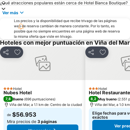
¿Qué atracciones populares están cerca de Hotel Bianca Boutique?
Plaza José Francisco Vergara
Playa el Sol
Ver más
Caleta Abarca
Puerto de Valparaiso
Los precios y la disponibilidad que recibe trivago de las páginas
Muelle Vergara
Club Viña del Mar
web de reserva cambian de manera constante. Por lo tanto, es
posible que no siempre encuentres en una página web de reserva
Aeropuerto Viña del Mar
Laguna Sausalito
la misma oferta que viste en trivago.
Casa Museo de Pablo Neruda
Las Salinas
Hoteles con mejor puntuación en Viña del Mar
Iglesia Santa Teresita
Plaza Libertador Bernardo OHiggins
Compartir
Agregar a favoritos
Compartir
Agregar a fa
Arco Británico
Castillo Wulff
Parque Italia
Islote Peñablanca
Palacio Rioja
Parque Costero
Museo de Arqueologia e Historia Francisco Fonck
El Encanto
Hotel
Hotel
3 Estrellas
Pablo Neruda
3 Estrellas
Nubes Hotel
Hotel Restaurant
7,8
8,2
Bueno
(
696 puntuaciones
)
Muy bueno
(
2.551 
Viña del Mar, a 1.1 km de: Centro de la ciudad
Viña del Mar, a 1.0 km
Elige fechas para v
$56.953
de
exactos
Mira precios de
3 páginas
Ver pre