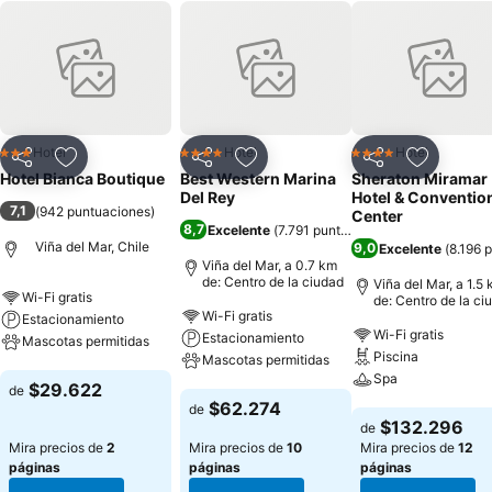
Hotel
Hotel
Hotel
3 Estrellas
4 Estrellas
4 Estrellas
Compartir
Agregar a favoritos
Compartir
Agregar a favoritos
Compartir
Agregar 
Hotel Bianca Boutique
Best Western Marina
Sheraton Miramar
Del Rey
Hotel & Conventio
7,1
(
942 puntuaciones
)
Center
8,7
Excelente
(
7.791 puntuaciones
)
Viña del Mar, Chile
9,0
Excelente
(
8.196 
Viña del Mar, a 0.7 km
de: Centro de la ciudad
Viña del Mar, a 1.5
Wi-Fi gratis
de: Centro de la ci
Wi-Fi gratis
Estacionamiento
Wi-Fi gratis
Estacionamiento
Mascotas permitidas
Piscina
Mascotas permitidas
Spa
Ver precios
$29.622
de
Ver precios
$62.274
de
Ver precios
$132.296
de
Mira precios de
2
Mira precios de
10
Mira precios de
12
páginas
páginas
páginas