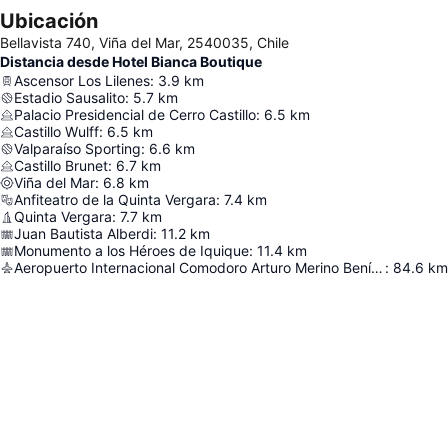
Ubicación
Bellavista 740, Viña del Mar, 2540035, Chile
Distancia desde Hotel Bianca Boutique
Ascensor Los Lilenes
:
3.9
km
Estadio Sausalito
:
5.7
km
Palacio Presidencial de Cerro Castillo
:
6.5
km
Castillo Wulff
:
6.5
km
Valparaíso Sporting
:
6.6
km
Castillo Brunet
:
6.7
km
Viña del Mar
:
6.8
km
Anfiteatro de la Quinta Vergara
:
7.4
km
Quinta Vergara
:
7.7
km
Juan Bautista Alberdi
:
11.2
km
Monumento a los Héroes de Iquique
:
11.4
km
Aeropuerto Internacional Comodoro Arturo Merino Benítez
:
84.6
km