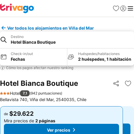
Favoritos
Iniciar 
Me
Ver todos los alojamientos en Viña del Mar
Destino
Hotel Bianca Boutique
Check-in/out
Huéspedes/habitaciones
Fechas
2 huéspedes, 1 habitación
Cómo los pagos afectan nuestro ranking
Hotel Bianca Boutique
Compartir
Ag
Hotel
7,1
(
942 puntuaciones
)
3 Estrellas
Bellavista 740, Viña del Mar, 2540035, Chile
$29.622
$29.622
de
de
Mira precios de
2 páginas
Mira precios de
2 páginas
Ver precios
Ver precios