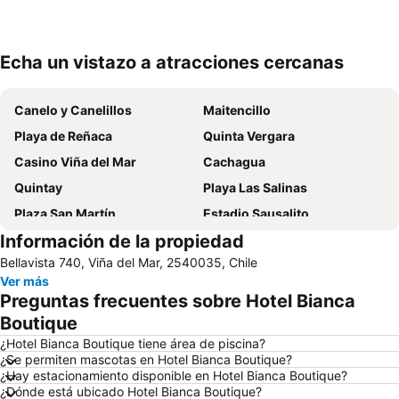
Echa un vistazo a atracciones cercanas
Ampliar mapa
Canelo y Canelillos
Maitencillo
Playa de Reñaca
Quinta Vergara
Casino Viña del Mar
Cachagua
Quintay
Playa Las Salinas
Plaza San Martín
Estadio Sausalito
Información de la propiedad
Avenida Libertad
Mall Marina Arauco
Bellavista 740, Viña del Mar, 2540035, Chile
Zapallar
Cerro Alegre
Ver más
Valparaíso Sporting Club
Jardín Botánico
Preguntas frecuentes sobre Hotel Bianca
Festival Internacional de la Canción
Parque Reloj de Flores
Boutique
Universidad Técnica Federico Santa María
Plaza Sotomayor
¿Hotel Bianca Boutique tiene área de piscina?
¿Se permiten mascotas en Hotel Bianca Boutique?
Playa Acapulco
Playa Cochoa
¿Hay estacionamiento disponible en Hotel Bianca Boutique?
¿Dónde está ubicado Hotel Bianca Boutique?
Teatro Municipal
Miramar