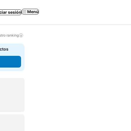
Menú
iciar sesión
tro ranking
actos