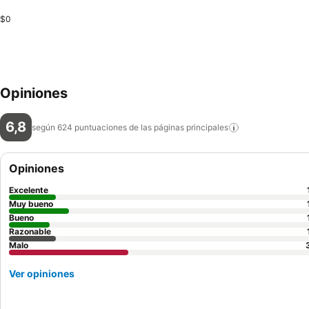
$0
Opiniones
6,8
según 624 puntuaciones de las páginas
principales
Opiniones
Excelente
Muy bueno
Bueno
Razonable
Malo
Ver opiniones