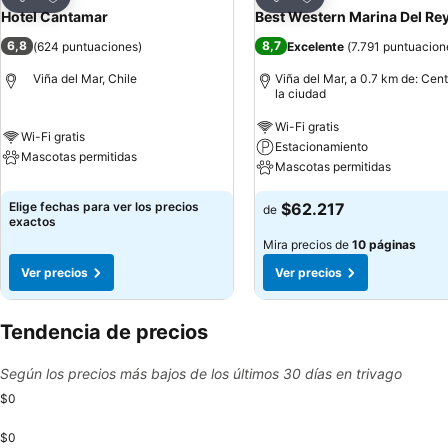
Compartir
Compartir
Hotel Cantamar
Best Western Marina Del Re
6,8
8,7
(
624 puntuaciones
)
Excelente
(
7.791 puntuacion
Viña del Mar, Chile
Viña del Mar, a 0.7 km de: Cen
la ciudad
Wi-Fi gratis
Wi-Fi gratis
Estacionamiento
Mascotas permitidas
Mascotas permitidas
Elige fechas para ver los precios
$62.217
de
exactos
Mira precios de
10 páginas
Ver precios
Ver precios
Tendencia de precios
Según los precios más bajos de los últimos 30 días en trivago
$0
$0