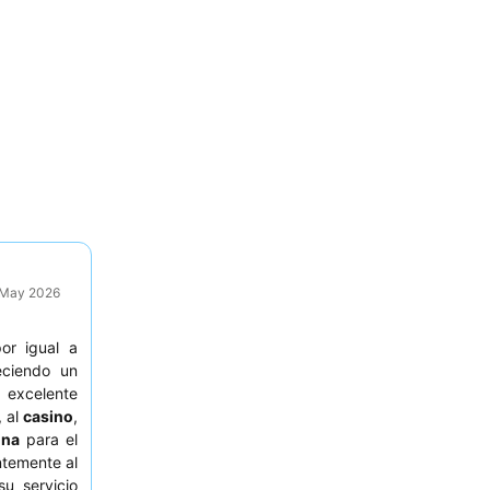
9 May 2026
or igual a
eciendo un
 excelente
, al
casino
,
ina
para el
ntemente al
u servicio