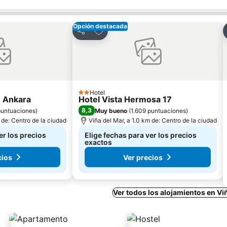
Opción destacada
ritos
Agregar a favoritos
Compartir
Hotel
2 Estrellas
e Ankara
Hotel Vista Hermosa 17
8,3
puntuaciones
)
Muy bueno
(
1.609 puntuaciones
)
 de: Centro de la ciudad
Viña del Mar, a 1.0 km de: Centro de la ciudad
er los precios
Elige fechas para ver los precios
exactos
cios
Ver precios
Ver todos los alojamientos en Vi