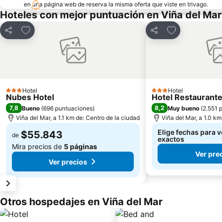
en una página web de reserva la misma oferta que viste en trivago.
Hoteles con mejor puntuación en Viña del Mar
Agregar a favoritos
Agregar a favo
Compartir
Compartir
Hotel
Hotel
3 Estrellas
3 Estrellas
Nubes Hotel
Hotel Restaurant
7,8
8,2
Bueno
(
696 puntuaciones
)
Muy bueno
(
2.551 
Viña del Mar, a 1.1 km de: Centro de la ciudad
Viña del Mar, a 1.0 km
Elige fechas para v
$55.843
de
exactos
Mira precios de
5 páginas
Ver pre
Ver precios
Otros hospedajes en Viña del Mar