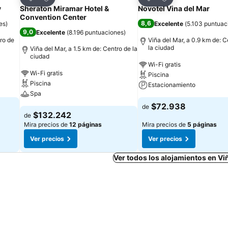
Compartir
Compartir
y
Sheraton Miramar Hotel &
Novotel Vina del Mar
Convention Center
8,6
es
)
Excelente
(
5.103 puntuac
9,0
Excelente
(
8.196 puntuaciones
)
tro de
Viña del Mar, a 0.9 km de: C
la ciudad
Viña del Mar, a 1.5 km de: Centro de la
ciudad
Wi-Fi gratis
Wi-Fi gratis
Piscina
Piscina
Estacionamiento
Spa
$72.938
de
$132.242
de
Mira precios de
12 páginas
Mira precios de
5 páginas
Ver precios
Ver precios
Ver todos los alojamientos en Vi