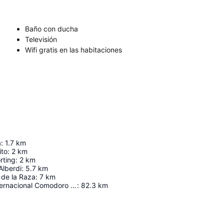
Baño con ducha
Televisión
Wifi gratis en las habitaciones
a
:
1.7
km
ito
:
2
km
rting
:
2
km
Alberdi
:
5.7
km
 de la Raza
:
7
km
Aeropuerto Internacional Comodoro Arturo Merino Benítez
:
82.3
km