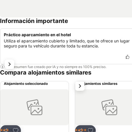
Información importante
Práctico aparcamiento en el hotel
Utiliza el aparcamiento cubierto y limitado, que te ofrece un lugar
seguro para tu vehículo durante toda tu estancia.
Este resumen fue creado por IA y no siempre es 100% preciso.
Compara alojamientos similares
Alojamiento seleccionado
Alojamientos similares
siguiente
Agregar a favoritos
Agregar a favoritos
Hotel
Hotel
3 Estrellas
4 Estrellas