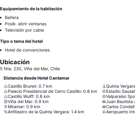
Equipamiento de la habitación
Bañera
Posib. abrir ventanas
Televisión por cable
Tipo o tema del hotel
Hotel de convenciones
Ubicación
5 Nte. 230, Viña del Mar, Chile
Distancia desde Hotel Cantamar
Castillo Brunet
:
0.7
km
Quinta Vergar
Palacio Presidencial de Cerro Castillo
:
0.8
km
Estadio Sausal
Castillo Wulff
:
0.8
km
Valparaíso Spo
Viña del Mar
:
0.9
km
Juan Bautista 
Miramar
:
0.9
km
Carlos Condell
Anfiteatro de la Quinta Vergara
:
1.4
km