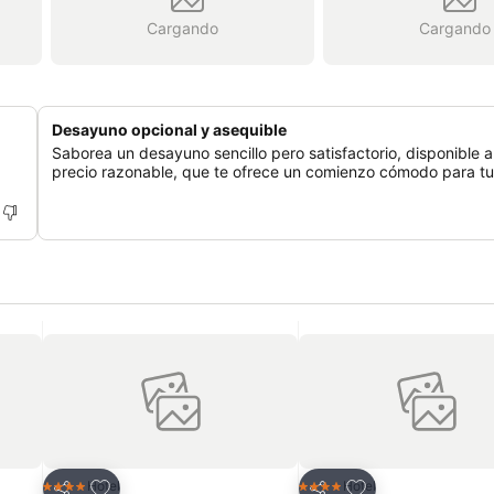
Cargando
Cargando
Desayuno opcional y asequible
Saborea un desayuno sencillo pero satisfactorio, disponible a
precio razonable, que te ofrece un comienzo cómodo para tu
Agregar a favoritos
Agregar a favorit
Hotel
Hotel
4 Estrellas
4 Estrellas