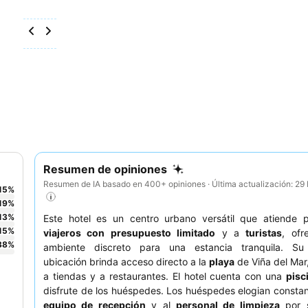
Resumen de opiniones
Resumen de IA basado en 400+ opiniones · Última actualización: 2
15
%
19
%
13
%
Este hotel es un centro urbano versátil que atiende p
15
%
viajeros con presupuesto limitado
y a
turistas
, ofr
38
%
ambiente discreto para una estancia tranquila. Su
ubicación brinda acceso directo a la
playa
de Viña del Mar
a tiendas y a restaurantes. El hotel cuenta con una
pisc
disfrute de los huéspedes. Los huéspedes elogian consta
equipo de recepción
y al
personal de limpieza
por s