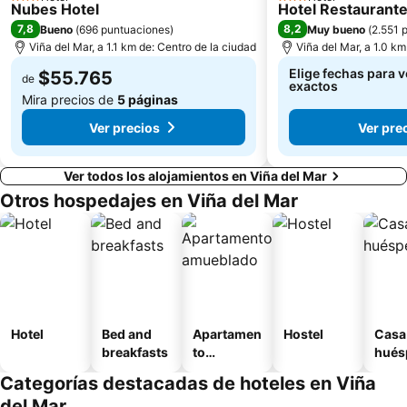
3 Estrellas
3 Estrellas
El Encanto
Pablo Neruda
Nubes Hotel
Hotel Restaurant
7,8
8,2
Bueno
(
696 puntuaciones
)
Muy bueno
(
2.551 
Viña del Mar, a 1.1 km de: Centro de la ciudad
Viña del Mar, a 1.0 km
Elige fechas para v
$55.765
de
exactos
Mira precios de
5 páginas
Ver precios
Ver pre
Ver todos los alojamientos en Viña del Mar
Otros hospedajes en Viña del Mar
Hotel
Bed and
Apartamen
Hostel
Casa
breakfasts
to
hués
amueblad
Categorías destacadas de hoteles en Viña
o
del Mar