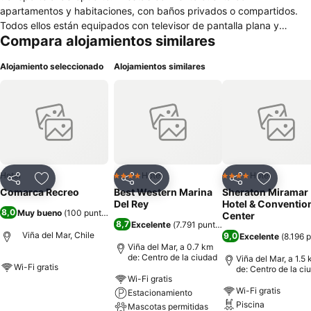
apartamentos y habitaciones, con baños privados o compartidos.
Todos ellos están equipados con televisor de pantalla plana y
Compara alojamientos similares
calefacción. Ubicado en una tranquila zona residencial de Viña del
Mar, el hostal Comarca Recreo es un edificio de ambiente familiar,
Alojamiento seleccionado
Alojamientos similares
colores vivos y amplias terrazas con vistas al mar. A menos de un
kilómetro del establecimiento Comarca Recreo se encuentra la Playa
Caleta Abarca, y a siete minutos en automóvil, el Castillo Wulff. El
Palacio Vergara queda a poco más de tres kilómetros. El servicio de
cafetería se presta durante el día, en el que se sirve un desayuno
con productos frescos y naturales. Además, los apartamentos
cuentan con cocina equipada con nevera/heladera y hervidor
eléctrico. El restaurante Little Bro Pizza se encuentra a un minuto
Hotel
Hotel
Hotel
4 Estrellas
4 Estrellas
Compartir
Agregar a favoritos
Compartir
Agregar a favoritos
Compartir
Agregar 
andando.
Comarca Recreo
Best Western Marina
Sheraton Miramar
Del Rey
Hotel & Conventio
8,0
Muy bueno
(
100 puntuaciones
)
Center
8,7
Excelente
(
7.791 puntuaciones
)
Viña del Mar, Chile
9,0
Excelente
(
8.196 
Viña del Mar, a 0.7 km
de: Centro de la ciudad
Viña del Mar, a 1.5
Wi-Fi gratis
de: Centro de la ci
Wi-Fi gratis
Wi-Fi gratis
Ver precios
Estacionamiento
Piscina
Mascotas permitidas