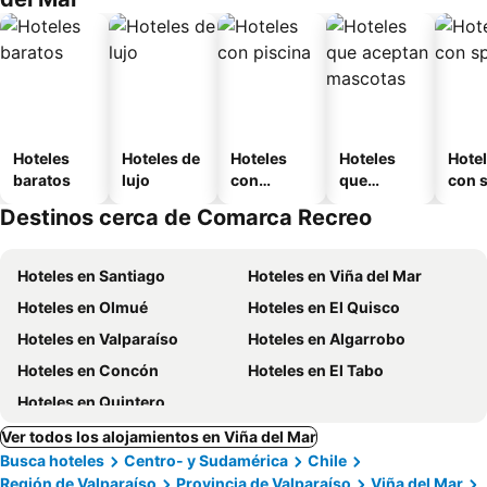
Hoteles
Hoteles de
Hoteles
Hoteles
Hote
baratos
lujo
con
que
con 
piscina
aceptan
Destinos cerca de Comarca Recreo
mascotas
Hoteles en Santiago
Hoteles en Viña del Mar
Hoteles en Olmué
Hoteles en El Quisco
Hoteles en Valparaíso
Hoteles en Algarrobo
Hoteles en Concón
Hoteles en El Tabo
Hoteles en Quintero
Ver todos los alojamientos en Viña del Mar
Busca hoteles
Centro- y Sudamérica
Chile
Región de Valparaíso
Provincia de Valparaíso
Viña del Mar