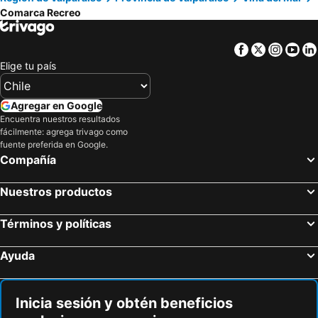
Comarca Recreo
Facebook
Twitter
Insta
Yo
Elige tu país
Agregar en Google
Encuentra nuestros resultados
fácilmente: agrega trivago como
fuente preferida en Google.
Compañía
Nuestros productos
Términos y políticas
Ayuda
Inicia sesión y obtén beneficios