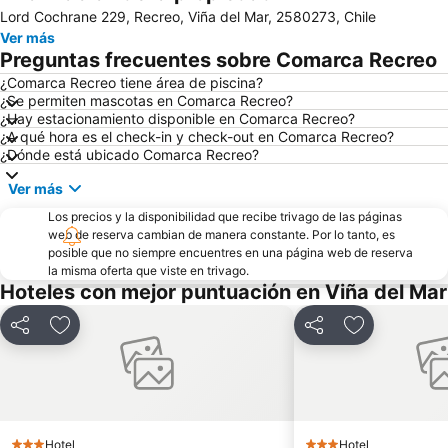
Lord Cochrane 229, Recreo, Viña del Mar, 2580273, Chile
Cerro Alegre
Valparaíso Sporting Club
Ver más
Jardín Botánico
Festival Internacional de la Canción
Preguntas frecuentes sobre Comarca Recreo
Parque Reloj de Flores
Universidad Técnica Federico Santa María
¿Comarca Recreo tiene área de piscina?
¿Se permiten mascotas en Comarca Recreo?
Plaza Sotomayor
Playa Acapulco
¿Hay estacionamiento disponible en Comarca Recreo?
Teatro Municipal
Playa Cochoa
¿A qué hora es el check-in y check-out en Comarca Recreo?
¿Dónde está ubicado Comarca Recreo?
Miramar
Plaza José Francisco Vergara
Ver más
Caleta Abarca
Playa el Sol
Los precios y la disponibilidad que recibe trivago de las páginas
Puerto de Valparaiso
Club Viña del Mar
web de reserva cambian de manera constante. Por lo tanto, es
Muelle Vergara
Aeropuerto Viña del Mar
posible que no siempre encuentres en una página web de reserva
la misma oferta que viste en trivago.
Laguna Sausalito
Casa Museo de Pablo Neruda
Hoteles con mejor puntuación en Viña del Mar
Las Salinas
Iglesia Santa Teresita
Compartir
Agregar a favoritos
Compartir
Agregar a fa
Plaza Libertador Bernardo OHiggins
Arco Británico
Castillo Wulff
Parque Italia
Islote Peñablanca
Palacio Rioja
Museo de Arqueologia e Historia Francisco Fonck
Parque Costero
Hotel
Hotel