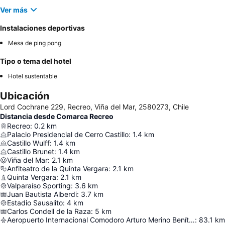
Ver más
Instalaciones deportivas
Mesa de ping pong
Tipo o tema del hotel
Hotel sustentable
Ubicación
Lord Cochrane 229, Recreo, Viña del Mar, 2580273, Chile
Distancia desde Comarca Recreo
Recreo
:
0.2
km
Palacio Presidencial de Cerro Castillo
:
1.4
km
Castillo Wulff
:
1.4
km
Castillo Brunet
:
1.4
km
Viña del Mar
:
2.1
km
Anfiteatro de la Quinta Vergara
:
2.1
km
Quinta Vergara
:
2.1
km
Valparaíso Sporting
:
3.6
km
Juan Bautista Alberdi
:
3.7
km
Estadio Sausalito
:
4
km
Carlos Condell de la Raza
:
5
km
Aeropuerto Internacional Comodoro Arturo Merino Benítez
:
83.1
km