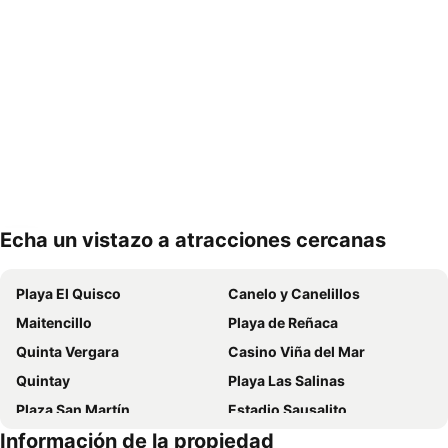
Echa un vistazo a atracciones cercanas
Ampliar mapa
Playa El Quisco
Canelo y Canelillos
Maitencillo
Playa de Reñaca
Quinta Vergara
Casino Viña del Mar
Quintay
Playa Las Salinas
Plaza San Martín
Estadio Sausalito
Información de la propiedad
Avenida Libertad
Mall Marina Arauco