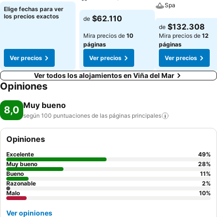
Spa
Elige fechas para ver
Ver precios
los precios exactos
$62.110
de
Ver precios
$132.308
de
Mira precios de
10
Mira precios de
12
páginas
páginas
Ver precios
Ver precios
Ver precios
Ver todos los alojamientos en Viña del Mar
Opiniones
Muy bueno
8,0
según 100 puntuaciones de las páginas
principales
Opiniones
Excelente
49
%
Muy bueno
28
%
Bueno
11
%
Razonable
2
%
Malo
10
%
Ver opiniones