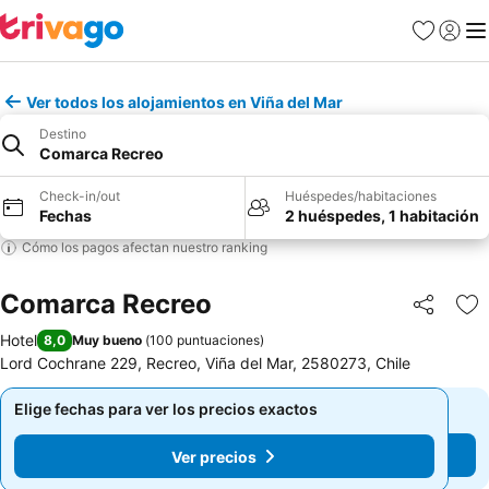
Favoritos
Iniciar 
Me
Ver todos los alojamientos en Viña del Mar
Destino
Comarca Recreo
Check-in/out
Huéspedes/habitaciones
Fechas
2 huéspedes, 1 habitación
Cómo los pagos afectan nuestro ranking
Comarca Recreo
Compartir
Ag
Hotel
8,0
Muy bueno
(
100 puntuaciones
)
Lord Cochrane 229, Recreo, Viña del Mar, 2580273, Chile
Elige fechas para ver los precios exactos
Elige fechas para ver los precios exactos
Ver precios
Ver precios