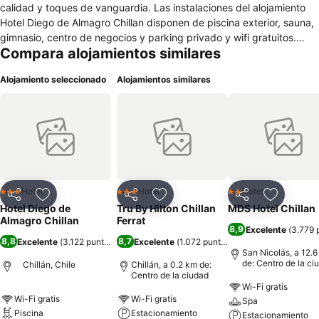
calidad y toques de vanguardia. Las instalaciones del alojamiento
Hotel Diego de Almagro Chillan disponen de piscina exterior, sauna,
gimnasio, centro de negocios y parking privado y wifi gratuitos.
Compara alojamientos similares
Además, tiene salones para eventos y está adaptado para personas
de movilidad reducida. El establecimiento está a unos 400 metros
Alojamiento seleccionado
Alojamientos similares
de la estación de ferrocarriles de la ciudad. Además, se encuentra a
cinco minutos andando del Museo Claudio Arrau León y a poco más
de un kilómetro del Mercado de Chillán. Sus habitaciones están
equipadas con sistema de climatización individual, televisor vía
satélite, minibar, caja fuerte y baño privado con secador de cabello.
El hotel Hotel Diego de Almagro Chillan es un moderno alojamiento
ubicado en pleno centro neurálgico de Chillán, a escasos metros de
atractivos turísticos como la Catedral.
Hotel
Hotel
Hotel
3 Estrellas
3 Estrellas
2 Estrellas
Compartir
Agregar a favoritos
Compartir
Agregar a favoritos
Compartir
Agregar 
Hotel Diego de
Tru By Hilton Chillan
MDS Hotel Chillan
Almagro Chillan
Ferrat
8,9
Excelente
(
3.779 
8,8
8,7
Excelente
(
3.122 puntuaciones
Excelente
)
(
1.072 puntuaciones
)
San Nicolás, a 12.
de: Centro de la ci
Chillán, Chile
Chillán, a 0.2 km de:
Centro de la ciudad
Wi-Fi gratis
Wi-Fi gratis
Wi-Fi gratis
Spa
Piscina
Estacionamiento
Estacionamiento