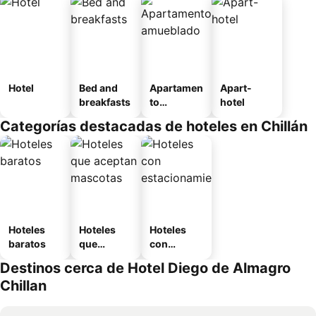
Hotel
Bed and
Apartamen
Apart-
breakfasts
to
hotel
amueblad
Categorías destacadas de hoteles en Chillán
o
Hoteles
Hoteles
Hoteles
baratos
que
con
aceptan
estaciona
Destinos cerca de Hotel Diego de Almagro
mascotas
miento
Chillan