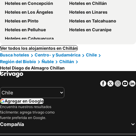
Hoteles en Concepción
Hoteles en Chillán
Hoteles en Los Ángeles
Hoteles en Linares
Hoteles en Pinto
Hoteles en Talcahuano
Hoteles en Pelluhue
Hoteles en Curanipe
Hoteles en Cobquecura
Ver todos los alojamientos en Chillán
Busca hoteles
Centro- y Sudamérica
Chile
Región del Biobío
Ñuble
Chillán
Hotel Diego de Almagro Chillan
Facebook
Twitter
Insta
Yo
Agregar en Google
Encuentra nuestros resultados
fácilmente: agrega trivago como
fuente preferida en Google.
Compañía