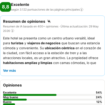
Excelente
8,8
según 3.122 puntuaciones de las páginas
principales
Resumen de opiniones
Resumen de IA basado en 400+ opiniones · Última actualización: 29 May
2026
Este hotel se presenta como un centro urbano versátil, ideal
para
turistas
y
viajeros de negocios
que buscan una estancia
cómoda y conveniente. Su
ubicación céntrica
en el corazón de
la ciudad, con fácil acceso a la estación de tren y a las
atracciones locales, es un gran atractivo. La propiedad ofrece
habitaciones amplias y limpias
con camas cómodas, lo que
garantiza una experiencia de descanso. Los huéspedes elogian
Ver más
constantemente al
personal atento y amable
y el excelente y
variado desayuno bufé. Para disfrutar de vistas óptimas y un
ambiente más tranquilo, se recomienda a los huéspedes que
Opiniones
soliciten habitaciones en los pisos superiores o con vistas al
jardín.
Excelente
54
%
Muy bueno
24
%
Bueno
12
%