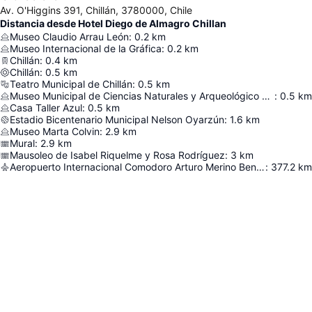
Av. O'Higgins 391, Chillán, 3780000, Chile
Distancia desde Hotel Diego de Almagro Chillan
Museo Claudio Arrau León
:
0.2
km
Museo Internacional de la Gráfica
:
0.2
km
Chillán
:
0.4
km
Chillán
:
0.5
km
Teatro Municipal de Chillán
:
0.5
km
Museo Municipal de Ciencias Naturales y Arqueológico Profesor Pedro Ramírez Fuentes
:
0.5
km
Casa Taller Azul
:
0.5
km
Estadio Bicentenario Municipal Nelson Oyarzún
:
1.6
km
Museo Marta Colvin
:
2.9
km
Mural
:
2.9
km
Mausoleo de Isabel Riquelme y Rosa Rodríguez
:
3
km
Aeropuerto Internacional Comodoro Arturo Merino Benítez
:
377.2
km