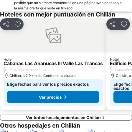
posible que no siempre encuentres en una página web de reserva
la misma oferta que viste en trivago.
Hoteles con mejor puntuación en Chillán
Compartir
Agregar a favoritos
Compartir
Agr
Hotel
Hotel
Cabanas Las Ananucas III Valle Las Trancas
Edificio 
/
/
Puntuación no disponible
Puntuación 
Chillán, a 2.9 km de: Centro de la ciudad
Chillán, a
Elige fechas para ver los precios exactos
Elige fec
exactos
Ver precios
Ver todos los alojamientos en Chillán
Otros hospedajes en Chillán