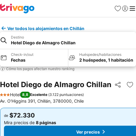
Favoritos
Iniciar 
Me
Ver todos los alojamientos en Chillán
Destino
Hotel Diego de Almagro Chillan
Check-in/out
Huéspedes/habitaciones
Fechas
2 huéspedes, 1 habitación
Cómo los pagos afectan nuestro ranking
Hotel Diego de Almagro Chillan
Compartir
Ag
Hotel
8,8
Excelente
(
3.122 puntuaciones
)
3 Estrellas
Av. O'Higgins 391, Chillán, 3780000, Chile
$72.330
$72.330
de
de
Mira precios de
8 páginas
Mira precios de
8 páginas
Ver precios
Ver precios