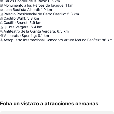
Carlos Condell de la Raza
:
0.5
km
Monumento a los Héroes de Iquique
:
1
km
Juan Bautista Alberdi
:
1.9
km
Palacio Presidencial de Cerro Castillo
:
5.8
km
Castillo Wulff
:
5.8
km
Castillo Brunet
:
5.9
km
Quinta Vergara
:
6.4
km
Anfiteatro de la Quinta Vergara
:
6.5
km
Valparaíso Sporting
:
8.1
km
Aeropuerto Internacional Comodoro Arturo Merino Benítez
:
86
km
Echa un vistazo a atracciones cercanas
Ampliar mapa