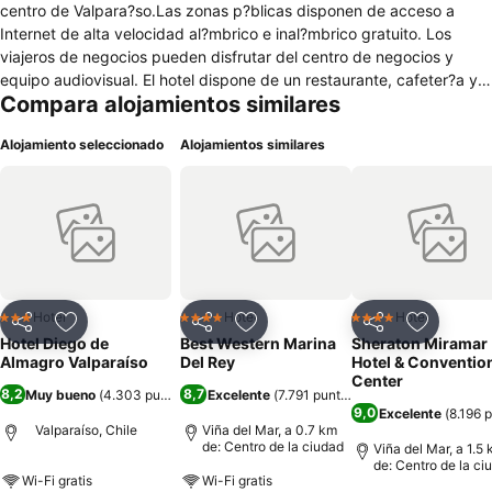
centro de Valpara?so.Las zonas p?blicas disponen de acceso a
Internet de alta velocidad al?mbrico e inal?mbrico gratuito. Los
viajeros de negocios pueden disfrutar del centro de negocios y
equipo audiovisual. El hotel dispone de un restaurante, cafeter?a y
Compara alojamientos similares
bar o lounge, donde podr?s degustar el desayuno gratuito. Adem?s,
dispone de p?rking gratuito. Entre los servicios adicionales se
Alojamiento seleccionado
Alojamientos similares
encuentra la atenci?n multiling?e y lavander?a.Todas las
habitaciones disponen de ba?o privado y los mejores servicios para
que te sientas como en casa.
Hotel
Hotel
Hotel
3 Estrellas
4 Estrellas
4 Estrellas
Compartir
Agregar a favoritos
Compartir
Agregar a favoritos
Compartir
Agregar 
Hotel Diego de
Best Western Marina
Sheraton Miramar
Almagro Valparaíso
Del Rey
Hotel & Conventio
Center
8,2
8,7
Muy bueno
(
4.303 puntuaciones
Excelente
)
(
7.791 puntuaciones
)
9,0
Excelente
(
8.196 
Valparaíso, Chile
Viña del Mar, a 0.7 km
de: Centro de la ciudad
Viña del Mar, a 1.5
de: Centro de la ci
Wi-Fi gratis
Wi-Fi gratis