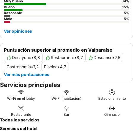
Muy bueno
34
%
Bueno
15
%
Razonable
5
%
Malo
5
%
Ver opiniones
Puntuación superior al promedio en Valparaíso
Desayuno
•
8,8
Restaurante
•
8,7
Descanso
•
7,5
Gastronomía
•
7,2
Piscina
•
4,7
Ver más puntuaciones
Servicios principales
Wi-Fi en el lobby
Wi-Fi (habitación)
Estacionamiento
Restaurante
Bar
Gimnasio
Todos los servicios
Servicios del hotel