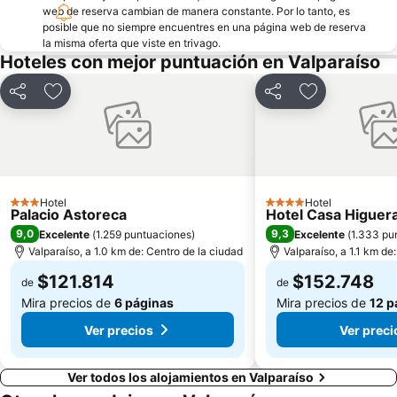
web de reserva cambian de manera constante. Por lo tanto, es
Las Salinas
Iglesia Santa Teresita
posible que no siempre encuentres en una página web de reserva
la misma oferta que viste en trivago.
Plaza Libertador Bernardo OHiggins
Arco Británico
Hoteles con mejor puntuación en Valparaíso
Parque Italia
Castillo Wulff
Compartir
Agregar a favoritos
Compartir
Agregar a fav
Islote Peñablanca
Palacio Rioja
Museo de Arqueologia e Historia Francisco Fonck
Parque Costero
El Encanto
Pablo Neruda
Hotel
Hotel
3 Estrellas
4 Estrellas
Palacio Astoreca
Hotel Casa Higuer
9,0
9,3
Excelente
(
1.259 puntuaciones
)
Excelente
(
1.333 pu
Valparaíso, a 1.0 km de: Centro de la ciudad
Valparaíso, a 1.1 km de
$121.814
$152.748
de
de
Mira precios de
6 páginas
Mira precios de
12 p
Ver precios
Ver preci
Ver todos los alojamientos en Valparaíso