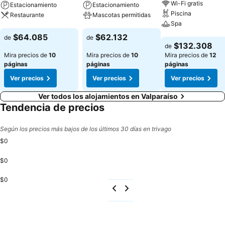
Wi-Fi gratis
Estacionamiento
Estacionamiento
Piscina
Restaurante
Mascotas permitidas
Spa
Ver precios
Ver precios
$64.085
$62.132
de
de
Ver precios
$132.308
de
Mira precios de
10
Mira precios de
10
Mira precios de
12
páginas
páginas
páginas
Ver precios
Ver precios
Ver precios
Ver todos los alojamientos en Valparaíso
Tendencia de precios
Según los precios más bajos de los últimos 30 días en trivago
$0
$0
$0