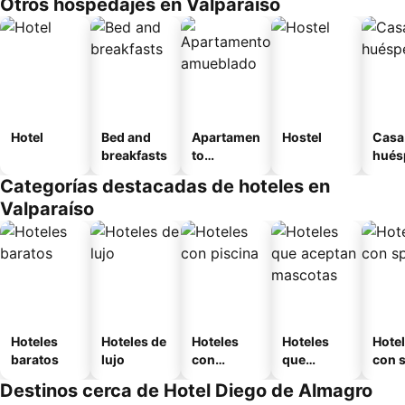
Otros hospedajes en Valparaíso
Hotel
Bed and
Apartamen
Hostel
Casa
breakfasts
to
hués
amueblad
Categorías destacadas de hoteles en
o
Valparaíso
Hoteles
Hoteles de
Hoteles
Hoteles
Hote
baratos
lujo
con
que
con 
piscina
aceptan
Destinos cerca de Hotel Diego de Almagro
mascotas