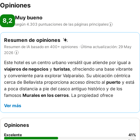
Opiniones
Muy bueno
8,2
según 4.303 puntuaciones de las páginas
principales
Resumen de opiniones
Resumen de IA basado en 400+ opiniones · Última actualización: 29 May
2026
Este hotel es un centro urbano versátil que atiende por igual a
viajeros de negocios
y
turistas
, ofreciendo una base vibrante
y conveniente para explorar Valparaíso. Su ubicación céntrica
cerca de Bellavista proporciona acceso directo al
puerto
y está
a poca distancia a pie del casco antiguo histórico y de los
famosos
Murales en los cerros
. La propiedad ofrece
habitaciones amplias y cómodas, muchas de ellas con una
Ver más
maravillosa vista a la bahía y al puerto. Los huéspedes elogian
constantemente la atención y amabilidad del personal, y el
desayuno buffet
recibe excelentes comentarios por su amplia y
Opiniones
variada selección. Para una estancia más tranquila, considere
solicitar una habitación con vistas al jardín.
Excelente
41
%