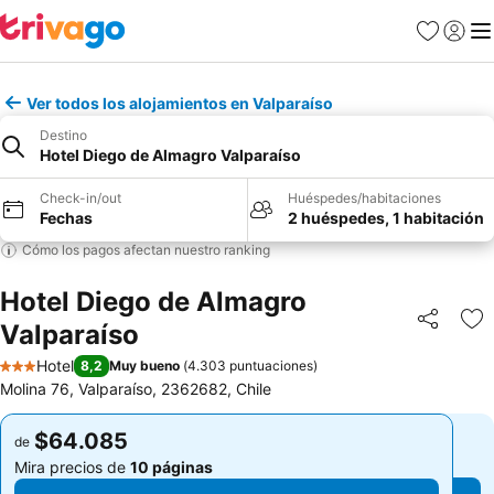
Favoritos
Iniciar 
Me
Ver todos los alojamientos en Valparaíso
Destino
Hotel Diego de Almagro Valparaíso
Check-in/out
Huéspedes/habitaciones
Fechas
2 huéspedes, 1 habitación
Cómo los pagos afectan nuestro ranking
Hotel Diego de Almagro
Valparaíso
Compartir
Ag
Hotel
8,2
Muy bueno
(
4.303 puntuaciones
)
3 Estrellas
Molina 76, Valparaíso, 2362682, Chile
$64.085
$64.085
de
de
Mira precios de
10 páginas
Mira precios de
10 páginas