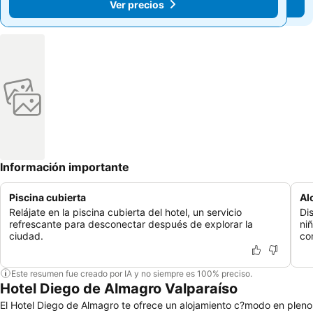
Ver precios
Ver precios
Información importante
Piscina cubierta
Al
Relájate en la piscina cubierta del hotel, un servicio
Di
refrescante para desconectar después de explorar la
ni
ciudad.
co
Este resumen fue creado por IA y no siempre es 100% preciso.
Hotel Diego de Almagro Valparaíso
El Hotel Diego de Almagro te ofrece un alojamiento c?modo en pleno