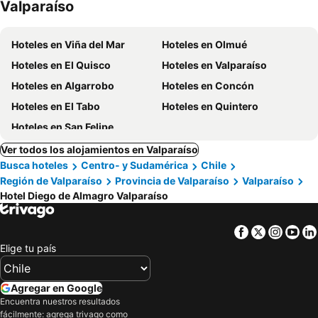
Valparaíso
Hoteles en Viña del Mar
Hoteles en Olmué
Hoteles en El Quisco
Hoteles en Valparaíso
Hoteles en Algarrobo
Hoteles en Concón
Hoteles en El Tabo
Hoteles en Quintero
Hoteles en San Felipe
Ver todos los alojamientos en Valparaíso
Busca hoteles
Centro- y Sudamérica
Chile
Región de Valparaíso
Provincia de Valparaíso
Valparaíso
Hotel Diego de Almagro Valparaíso
Facebook
Twitter
Insta
Yo
Elige tu país
Agregar en Google
Encuentra nuestros resultados
fácilmente: agrega trivago como