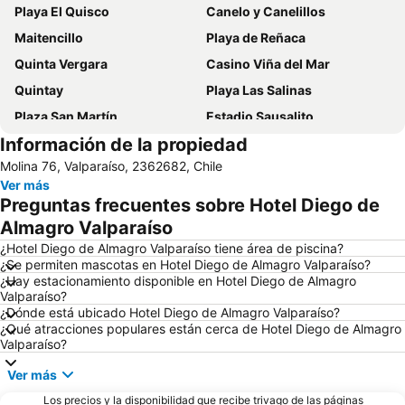
Playa El Quisco
Canelo y Canelillos
Maitencillo
Playa de Reñaca
Quinta Vergara
Casino Viña del Mar
Quintay
Playa Las Salinas
Plaza San Martín
Estadio Sausalito
Información de la propiedad
Avenida Libertad
Mall Marina Arauco
Molina 76, Valparaíso, 2362682, Chile
Cerro Alegre
Valparaíso Sporting Club
Ver más
Jardín Botánico
Festival Internacional de la Canción
Preguntas frecuentes sobre Hotel Diego de
Parque Reloj de Flores
Plaza Sotomayor
Almagro Valparaíso
Universidad Técnica Federico Santa María
Playa Acapulco
¿Hotel Diego de Almagro Valparaíso tiene área de piscina?
¿Se permiten mascotas en Hotel Diego de Almagro Valparaíso?
Teatro Municipal
Playa Cochoa
¿Hay estacionamiento disponible en Hotel Diego de Almagro
Valparaíso?
Miramar
Plaza José Francisco Vergara
¿Dónde está ubicado Hotel Diego de Almagro Valparaíso?
Caleta Abarca
Playa el Sol
¿Qué atracciones populares están cerca de Hotel Diego de Almagro
Valparaíso?
Puerto de Valparaiso
Club Viña del Mar
Ver más
Muelle Vergara
Aeropuerto Viña del Mar
Los precios y la disponibilidad que recibe trivago de las páginas
Laguna Sausalito
Casa Museo de Pablo Neruda