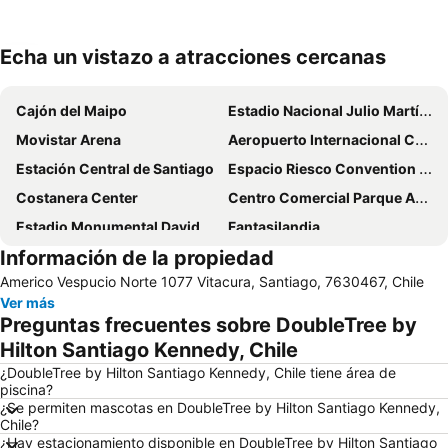
Echa un vistazo a atracciones cercanas
Ampliar mapa
Cajón del Maipo
Estadio Nacional Julio Martínez Prádanos
Movistar Arena
Aeropuerto Internacional Comodoro Arturo Merino Benítez
Estación Central de Santiago
Espacio Riesco Convention Center
Costanera Center
Centro Comercial Parque Arauco
Estadio Monumental David Arellano
Fantasilandia
Información de la propiedad
Festival Internacional Providencia Jazz
Barrio Lastarria
Americo Vespucio Norte 1077 Vitacura, Santiago, 7630467, Chile
San Carlos de Apoquindo
Santa Laura Stadium
Ver más
Templo Votivo de Maipu
Metro de Santiago
Preguntas frecuentes sobre DoubleTree by
Barrio Bellavista
Plaza Ñunoa
Hilton Santiago Kennedy, Chile
Hipodromo Chile
Valle Nevado
¿DoubleTree by Hilton Santiago Kennedy, Chile tiene área de
piscina?
Torre Entel
Universidad de Chile
¿Se permiten mascotas en DoubleTree by Hilton Santiago Kennedy,
Chile?
La Moneda Palace
Plaza Egaña
¿Hay estacionamiento disponible en DoubleTree by Hilton Santiago