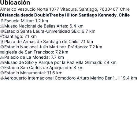
Ubicación
Americo Vespucio Norte 1077 Vitacura, Santiago, 7630467, Chile
Distancia desde DoubleTree by Hilton Santiago Kennedy, Chile
Escuela Militar
:
1.2
km
Museo Nacional de Bellas Artes
:
6.4
km
Estadio Santa Laura-Universidad SEK
:
6.7
km
Santiago
:
7.1
km
Plaza de Armas de Santiago de Chile
:
7.1
km
Estadio Nacional Julio Martínez Prádanos
:
7.2
km
Iglesia de San Francisco
:
7.2
km
Palacio de La Moneda
:
7.7
km
Museo de Sitio y Parque por la Paz Villa Grimaldi
:
7.9
km
Estadio San Carlos de Apoquindo
:
8
km
Estadio Monumental
:
11.6
km
Aeropuerto Internacional Comodoro Arturo Merino Benítez
:
19.4
km