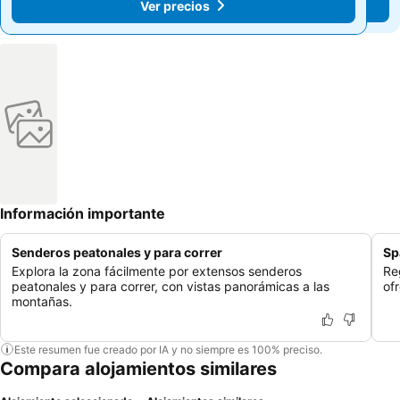
Ver precios
Ver precios
Información importante
Senderos peatonales y para correr
Sp
Explora la zona fácilmente por extensos senderos
Re
peatonales y para correr, con vistas panorámicas a las
of
montañas.
Este resumen fue creado por IA y no siempre es 100% preciso.
Compara alojamientos similares