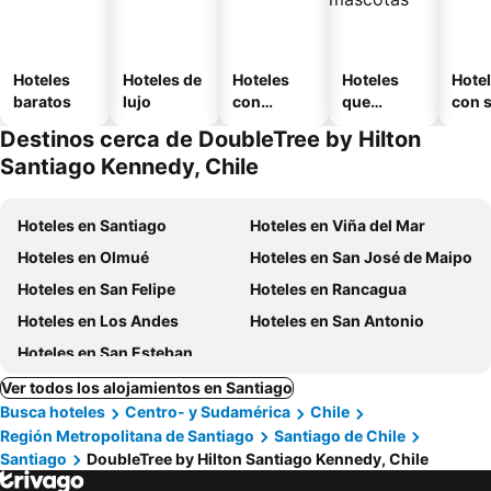
Hoteles
Hoteles de
Hoteles
Hoteles
Hote
baratos
lujo
con
que
con 
piscina
aceptan
Destinos cerca de DoubleTree by Hilton
mascotas
Santiago Kennedy, Chile
Hoteles en Santiago
Hoteles en Viña del Mar
Hoteles en Olmué
Hoteles en San José de Maipo
Hoteles en San Felipe
Hoteles en Rancagua
Hoteles en Los Andes
Hoteles en San Antonio
Hoteles en San Esteban
Ver todos los alojamientos en Santiago
Busca hoteles
Centro- y Sudamérica
Chile
Región Metropolitana de Santiago
Santiago de Chile
Santiago
DoubleTree by Hilton Santiago Kennedy, Chile