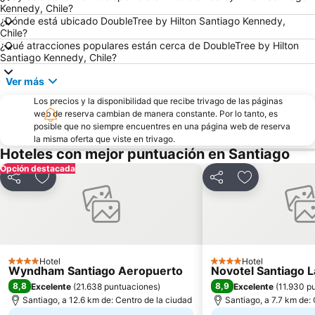
Plaza Pedro de Valdivia
Portal la Dehesa
Kennedy, Chile?
¿Dónde está ubicado DoubleTree by Hilton Santiago Kennedy,
Cerro Santa Lucía
Lagunillas
Chile?
¿Qué atracciones populares están cerca de DoubleTree by Hilton
Nuestra Señora de la Divina Providencia
Pueblito de Los Dominicos
Santiago Kennedy, Chile?
Cerro El Plomo
El Colorado
Ver más
Casa Piedra Centro de Eventos
Cerro San Cristóbal
Los precios y la disponibilidad que recibe trivago de las páginas
Centro Cultural Palacio de La Moneda
Plaza Baquedano
web de reserva cambian de manera constante. Por lo tanto, es
posible que no siempre encuentres en una página web de reserva
Parque Bustamante
Parque Balmaceda
la misma oferta que viste en trivago.
Plaza de Armas
Lollapalooza Chile
Hoteles con mejor puntuación en Santiago
Opción destacada
Plaza Brasil
Parque Quinta Normal
Compartir
Agregar a favoritos
Compartir
Agregar a fav
Plaza Las Lilas
Plaza Chacabuco
Parque Metropolitano de Santiago
Museo Interactivo Mirador
Parque Padre Hurtado
La Parva
Centro Cultural Estación Mapocho
Museo Nacional de Bellas Artes
Hotel
Hotel
4 Estrellas
4 Estrellas
Wyndham Santiago Aeropuerto
Novotel Santiago 
8,8
8,9
Excelente
(
21.638 puntuaciones
)
Excelente
(
11.930 p
Santiago, a 12.6 km de: Centro de la ciudad
Santiago, a 7.7 km de: