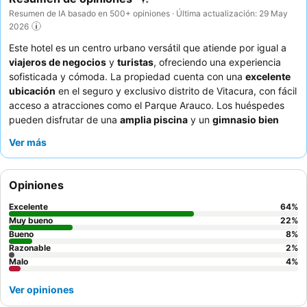
Resumen de IA basado en 500+ opiniones · Última actualización: 29 May
2026
Este hotel es un centro urbano versátil que atiende por igual a
viajeros de negocios
y
turistas
, ofreciendo una experiencia
sofisticada y cómoda. La propiedad cuenta con una
excelente
ubicación
en el seguro y exclusivo distrito de Vitacura, con fácil
acceso a atracciones como el Parque Arauco. Los huéspedes
pueden disfrutar de una
amplia piscina
y un
gimnasio bien
equipado
para relajarse y mantenerse en forma. El
servicio
Ver más
excepcional
del personal, amable y profesional, junto con un
desayuno buffet
muy elogiado y deliciosas opciones de
restaurante, garantizan una estancia agradable. Para una
Opiniones
experiencia verdaderamente memorable, considere solicitar una
habitación en un
piso superior
para disfrutar de impresionantes
Excelente
64
%
vistas de la ciudad.
Muy bueno
22
%
Bueno
8
%
Razonable
2
%
Malo
4
%
Ver opiniones