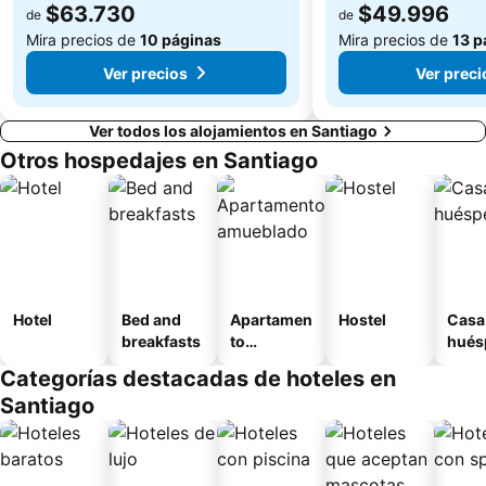
$63.730
$49.996
de
de
Mira precios de
10 páginas
Mira precios de
13 p
Ver precios
Ver preci
Ver todos los alojamientos en Santiago
Otros hospedajes en Santiago
Hotel
Bed and
Apartamen
Hostel
Casa
breakfasts
to
hués
amueblad
Categorías destacadas de hoteles en
o
Santiago