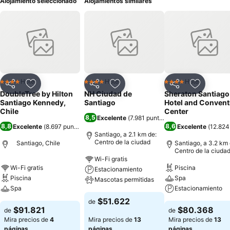
Alojamiento seleccionado
Alojamientos similares
Hotel
Hotel
Hotel
4 Estrellas
4 Estrellas
4 Estrellas
Compartir
Agregar a favoritos
Compartir
Agregar a favoritos
Compartir
Agregar 
DoubleTree by Hilton
NH Ciudad de
Sheraton Santiago
Santiago Kennedy,
Santiago
Hotel and Convent
Chile
Center
8,5
Excelente
(
7.981 puntuaciones
)
8,8
8,6
Excelente
(
8.697 puntuaciones
)
Excelente
(
12.824
Santiago, a 2.1 km de:
Centro de la ciudad
Santiago, Chile
Santiago, a 3.2 km 
Centro de la ciuda
Wi-Fi gratis
Wi-Fi gratis
Piscina
Estacionamiento
Piscina
Spa
Mascotas permitidas
Spa
Estacionamiento
$51.622
de
$91.821
$80.368
de
de
Mira precios de
4
Mira precios de
13
Mira precios de
13
páginas
páginas
páginas