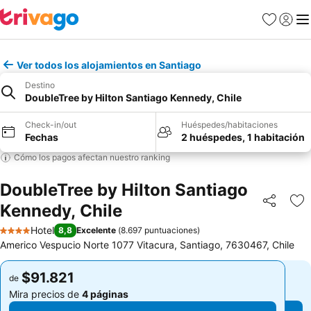
Favoritos
Iniciar 
Me
Ver todos los alojamientos en Santiago
Destino
DoubleTree by Hilton Santiago Kennedy, Chile
Check-in/out
Huéspedes/habitaciones
Fechas
2 huéspedes, 1 habitación
Cómo los pagos afectan nuestro ranking
DoubleTree by Hilton Santiago
Kennedy, Chile
Compartir
Ag
Hotel
8,8
Excelente
(
8.697 puntuaciones
)
4 Estrellas
Americo Vespucio Norte 1077 Vitacura, Santiago, 7630467, Chile
$91.821
$91.821
de
de
Mira precios de
4 páginas
Mira precios de
4 páginas