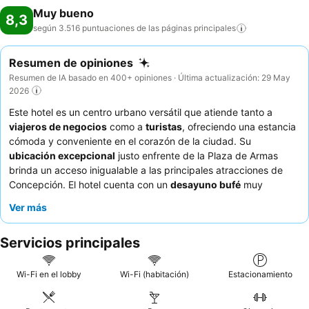
Muy bueno
8,3
según 3.516 puntuaciones de las páginas
principales
Resumen de opiniones
Resumen de IA basado en 400+ opiniones · Última actualización: 29 May
2026
Este hotel es un centro urbano versátil que atiende tanto a
viajeros de negocios
como a
turistas
, ofreciendo una estancia
cómoda y conveniente en el corazón de la ciudad. Su
ubicación excepcional
justo enfrente de la Plaza de Armas
brinda un acceso inigualable a las principales atracciones de
Concepción. El hotel cuenta con un
desayuno bufé
muy
elogiado con una amplia variedad de deliciosas opciones. Los
Ver más
huéspedes elogian constantemente al
personal atento y cordial
por su amabilidad y eficiencia. Para una experiencia más
Servicios principales
tranquila, los huéspedes pueden considerar solicitar una
habitación que no dé a la calle debido al ruido ocasional de los
eventos.
Wi-Fi en el lobby
Wi-Fi (habitación)
Estacionamiento