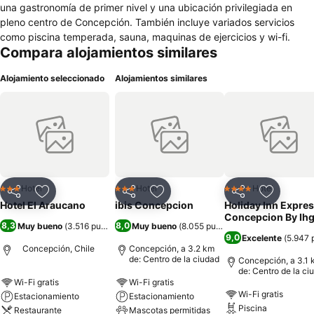
una gastronomía de primer nivel y una ubicación privilegiada en
pleno centro de Concepción. También incluye variados servicios
como piscina temperada, sauna, maquinas de ejercicios y wi-fi.
Compara alojamientos similares
Alojamiento seleccionado
Alojamientos similares
Hotel
Hotel
Hotel
3 Estrellas
3 Estrellas
4 Estrellas
Compartir
Agregar a favoritos
Compartir
Agregar a favoritos
Compartir
Agregar 
Hotel El Araucano
ibis Concepcion
Holiday Inn Expre
Concepcion By Ih
8,3
8,0
Muy bueno
(
3.516 puntuaciones
Muy bueno
)
(
8.055 puntuaciones
)
9,0
Excelente
(
5.947 
Concepción, Chile
Concepción, a 3.2 km
de: Centro de la ciudad
Concepción, a 3.1 
de: Centro de la ci
Wi-Fi gratis
Wi-Fi gratis
Wi-Fi gratis
Estacionamiento
Estacionamiento
Piscina
Restaurante
Mascotas permitidas