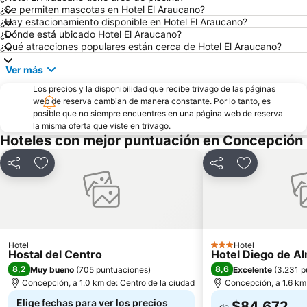
¿Se permiten mascotas en Hotel El Araucano?
¿Hay estacionamiento disponible en Hotel El Araucano?
¿Dónde está ubicado Hotel El Araucano?
¿Qué atracciones populares están cerca de Hotel El Araucano?
Ver más
Los precios y la disponibilidad que recibe trivago de las páginas
web de reserva cambian de manera constante. Por lo tanto, es
posible que no siempre encuentres en una página web de reserva
la misma oferta que viste en trivago.
Hoteles con mejor puntuación en Concepción
Compartir
Agregar a favoritos
Compartir
Agregar a fa
Hotel
Hotel
3 Estrellas
Hostal del Centro
Hotel Diego de A
8,2
8,6
Muy bueno
(
705 puntuaciones
)
Excelente
(
3.231 p
Concepción, a 1.0 km de: Centro de la ciudad
Concepción, a 1.6 km 
Elige fechas para ver los precios
$84.672
de