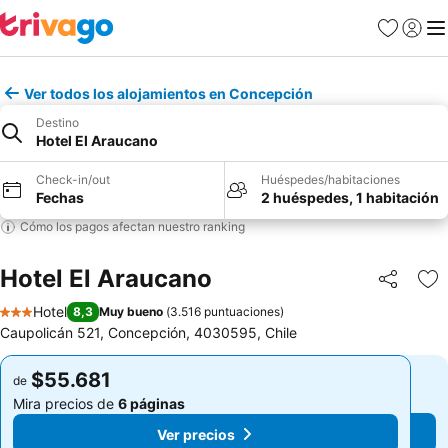
Favoritos
Iniciar 
Me
Ver todos los alojamientos en Concepción
Destino
Hotel El Araucano
Check-in/out
Huéspedes/habitaciones
Fechas
2 huéspedes, 1 habitación
Cómo los pagos afectan nuestro ranking
Hotel El Araucano
Compartir
Ag
Hotel
8,3
Muy bueno
(
3.516 puntuaciones
)
3 Estrellas
Caupolicán 521, Concepción, 4030595, Chile
$55.681
$55.681
de
de
Mira precios de
6 páginas
Mira precios de
6 páginas
Ver precios
Ver precios