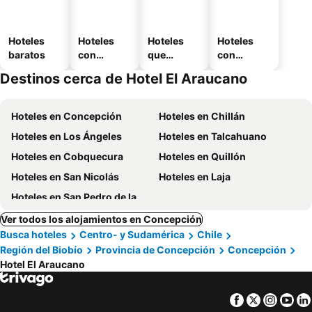
Hoteles
Hoteles
Hoteles
Hoteles
baratos
con
que
con
piscina
aceptan
estaciona
Destinos cerca de Hotel El Araucano
mascotas
miento
Hoteles en Concepción
Hoteles en Chillán
Hoteles en Los Ángeles
Hoteles en Talcahuano
Hoteles en Cobquecura
Hoteles en Quillón
Hoteles en San Nicolás
Hoteles en Laja
Hoteles en San Pedro de la Paz
Ver todos los alojamientos en Concepción
Busca hoteles
Centro- y Sudamérica
Chile
Región del Biobío
Provincia de Concepción
Concepción
Hotel El Araucano
Facebook
Twitter
Insta
Yo