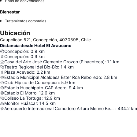
Hotel de convenciones
Bienestar
Tratamientos corporales
Ubicación
Caupolicán 521, Concepción, 4030595, Chile
Distancia desde Hotel El Araucano
Concepción
:
0.9
km
Concepción
:
0.9
km
Casa del Arte José Clemente Orozco (Pinacoteca)
:
1.1
km
Teatro Regional del Bío-Bío
:
1.4
km
Plaza Acevedo
:
2.2
km
Estadio Municipal Alcaldesa Ester Roa Rebolledo
:
2.8
km
Club Hípico de Concepción
:
5.9
km
Estadio Huachipato-CAP Acero
:
9.4
km
Estadio El Morro
:
12.6
km
Coliseo La Tortuga
:
12.9
km
Monitor Huáscar
:
14.5
km
Aeropuerto Internacional Comodoro Arturo Merino Benítez
:
434.2
km