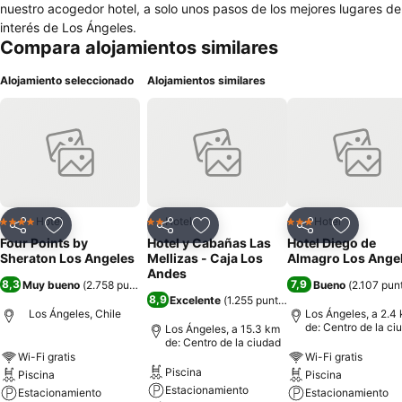
nuestro acogedor hotel, a solo unos pasos de los mejores lugares de
interés de Los Ángeles.
Compara alojamientos similares
Alojamiento seleccionado
Alojamientos similares
Hotel
Hotel
Hotel
4 Estrellas
2 Estrellas
3 Estrellas
Compartir
Agregar a favoritos
Compartir
Agregar a favoritos
Compartir
Agregar 
Four Points by
Hotel y Cabañas Las
Hotel Diego de
Sheraton Los Angeles
Mellizas - Caja Los
Almagro Los Ange
Andes
8,3
7,9
Muy bueno
(
2.758 puntuaciones
)
Bueno
(
2.107 pun
8,9
Excelente
(
1.255 puntuaciones
)
Los Ángeles, Chile
Los Ángeles, a 2.4
de: Centro de la ci
Los Ángeles, a 15.3 km
de: Centro de la ciudad
Wi-Fi gratis
Wi-Fi gratis
Piscina
Piscina
Piscina
Estacionamiento
Estacionamiento
Estacionamiento