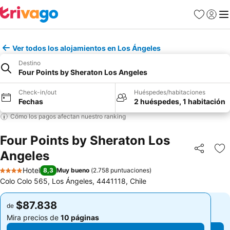
Favoritos
Iniciar 
Me
Ver todos los alojamientos en Los Ángeles
Destino
Four Points by Sheraton Los Angeles
Check-in/out
Huéspedes/habitaciones
Fechas
2 huéspedes, 1 habitación
Cómo los pagos afectan nuestro ranking
Four Points by Sheraton Los
Angeles
Compartir
Ag
Hotel
8,3
Muy bueno
(
2.758 puntuaciones
)
4 Estrellas
Colo Colo 565, Los Ángeles, 4441118, Chile
$87.838
$87.838
de
de
Mira precios de
10 páginas
Mira precios de
10 páginas