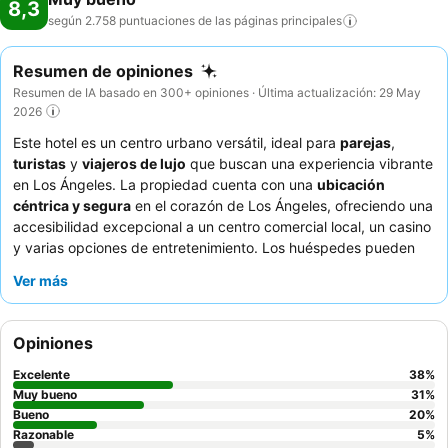
8,3
según 2.758 puntuaciones de las páginas
principales
Resumen de opiniones
Resumen de IA basado en 300+ opiniones · Última actualización: 29 May
2026
Este hotel es un centro urbano versátil, ideal para
parejas
,
turistas
y
viajeros de lujo
que buscan una experiencia vibrante
en Los Ángeles. La propiedad cuenta con una
ubicación
céntrica y segura
en el corazón de Los Ángeles, ofreciendo una
accesibilidad excepcional a un centro comercial local, un casino
y varias opciones de entretenimiento. Los huéspedes pueden
disfrutar del excepcional
desayuno bufé
, frecuentemente
Ver más
elogiado por su variedad y por ser muy completo, con frutas
frescas, diversos panes y opciones calientes. El personal recibe
constantemente elogios por su amabilidad y atención, lo que
Opiniones
garantiza un ambiente acogedor. Para una estancia realmente
memorable, considere reservar una habitación en un
piso alto
Excelente
38
%
para disfrutar de excelentes vistas.
Muy bueno
31
%
Bueno
20
%
Razonable
5
%