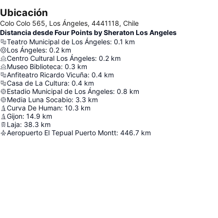
Ubicación
Colo Colo 565, Los Ángeles, 4441118, Chile
Distancia desde Four Points by Sheraton Los Angeles
Teatro Municipal de Los Ángeles
:
0.1
km
Los Ángeles
:
0.2
km
Centro Cultural Los Ángeles
:
0.2
km
Museo Biblioteca
:
0.3
km
Anfiteatro Ricardo Vicuña
:
0.4
km
Casa de La Cultura
:
0.4
km
Estadio Municipal de Los Ángeles
:
0.8
km
Media Luna Socabio
:
3.3
km
Curva De Human
:
10.3
km
Gijon
:
14.9
km
Laja
:
38.3
km
Aeropuerto El Tepual Puerto Montt
:
446.7
km