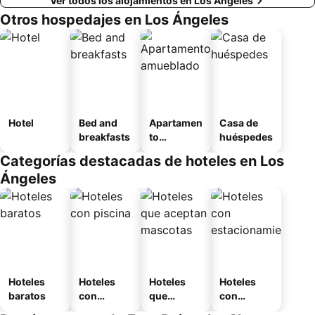
Ver todos los alojamientos en Los Ángeles
Otros hospedajes en Los Ángeles
Hotel
Bed and
Apartamen
Casa de
breakfasts
to
huéspedes
amueblad
Categorías destacadas de hoteles en Los
o
Ángeles
Hoteles
Hoteles
Hoteles
Hoteles
baratos
con
que
con
piscina
aceptan
estaciona