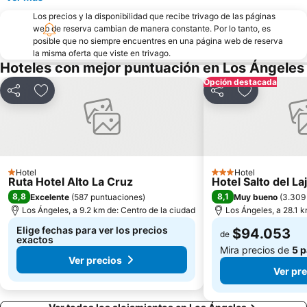
Los precios y la disponibilidad que recibe trivago de las páginas
web de reserva cambian de manera constante. Por lo tanto, es
posible que no siempre encuentres en una página web de reserva
la misma oferta que viste en trivago.
Hoteles con mejor puntuación en Los Ángeles
Opción destacada
Compartir
Agregar a favoritos
Compartir
Agregar a f
Hotel
Hotel
1 Estrellas
3 Estrellas
Ruta Hotel Alto La Cruz
Hotel Salto del La
8,8
8,1
Excelente
(
587 puntuaciones
)
Muy bueno
(
3.309
Los Ángeles, a 9.2 km de: Centro de la ciudad
Los Ángeles, a 28.1 k
Elige fechas para ver los precios
$94.053
de
exactos
Mira precios de
5 
Ver precios
Ver pr