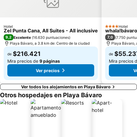
Hotel
Hotel
4 Estrellas
Zel Punta Cana, All Suites - All inclusive
whala!bávar
9,2
7,0
Excelente
(
16.630 puntuaciones
)
(
7.750 puntu
Playa Bávaro, a 3.8 km de: Centro de la ciudad
Playa Bávaro, 
$216.421
$55.23
de
de
Mira precios de
9 páginas
Mira precios 
Ver precios
V
Ver todos los alojamientos en Playa Bávaro
Otros hospedajes en Playa Bávaro