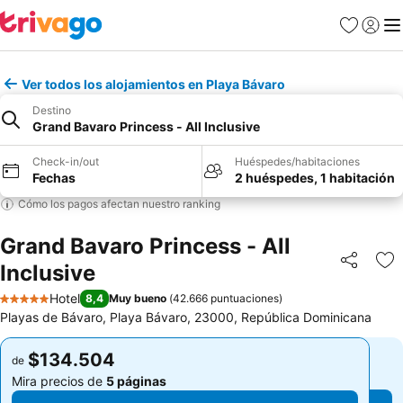
Favoritos
Iniciar 
Me
Ver todos los alojamientos en Playa Bávaro
Destino
Grand Bavaro Princess - All Inclusive
Check-in/out
Huéspedes/habitaciones
Fechas
2 huéspedes, 1 habitación
Cómo los pagos afectan nuestro ranking
Grand Bavaro Princess - All
Inclusive
Compartir
Ag
Hotel
8,4
Muy bueno
(
42.666 puntuaciones
)
5 Estrellas
Playas de Bávaro, Playa Bávaro, 23000, República Dominicana
$134.504
$134.504
de
de
Mira precios de
5 páginas
Mira precios de
5 páginas