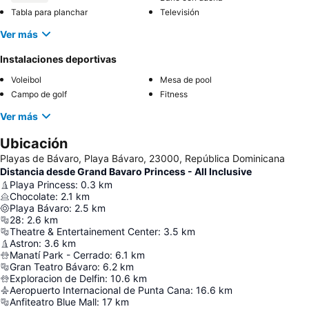
Tabla para planchar
Televisión
Ver más
Instalaciones deportivas
Voleibol
Mesa de pool
Campo de golf
Fitness
Ver más
Ubicación
Playas de Bávaro, Playa Bávaro, 23000, República Dominicana
Distancia desde Grand Bavaro Princess - All Inclusive
Playa Princess
:
0.3
km
Chocolate
:
2.1
km
Playa Bávaro
:
2.5
km
28
:
2.6
km
Theatre & Entertainement Center
:
3.5
km
Astron
:
3.6
km
Manatí Park - Cerrado
:
6.1
km
Gran Teatro Bávaro
:
6.2
km
Exploracion de Delfin
:
10.6
km
Aeropuerto Internacional de Punta Cana
:
16.6
km
Anfiteatro Blue Mall
:
17
km