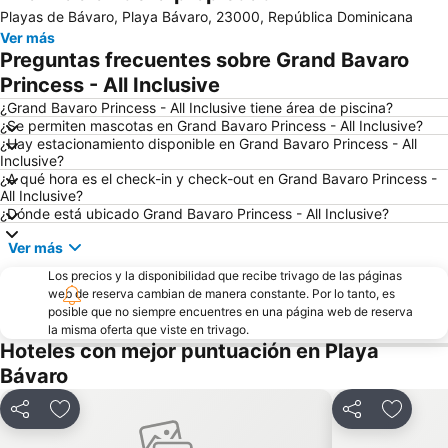
Playas de Bávaro, Playa Bávaro, 23000, República Dominicana
Ver más
Preguntas frecuentes sobre Grand Bavaro
Princess - All Inclusive
¿Grand Bavaro Princess - All Inclusive tiene área de piscina?
¿Se permiten mascotas en Grand Bavaro Princess - All Inclusive?
¿Hay estacionamiento disponible en Grand Bavaro Princess - All
Inclusive?
¿A qué hora es el check-in y check-out en Grand Bavaro Princess -
All Inclusive?
¿Dónde está ubicado Grand Bavaro Princess - All Inclusive?
Ver más
Los precios y la disponibilidad que recibe trivago de las páginas
web de reserva cambian de manera constante. Por lo tanto, es
posible que no siempre encuentres en una página web de reserva
la misma oferta que viste en trivago.
Hoteles con mejor puntuación en Playa
Bávaro
Compartir
Agregar a favoritos
Compartir
Agregar