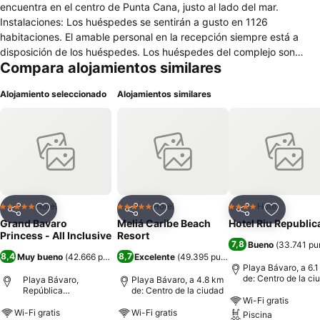
encuentra en el centro de Punta Cana, justo al lado del mar.
Instalaciones: Los huéspedes se sentirán a gusto en 1126
habitaciones. El amable personal en la recepción siempre está a
disposición de los huéspedes. Los huéspedes del complejo son
Compara alojamientos similares
recibidos con una bebida de bienvenida. Hay consigna para
equipaje, caja fuerte, oficina de cambio y cajero automático. Hay
Alojamiento seleccionado
Alojamientos similares
wifi disponible en las zonas comunes (por un cargo extra). Se ofrece
asistencia para la reserva de excursiones en el mostrador de
servicios turísticos. El complejo turístico tiene a disposición una serie
de comodidades aptas para minusválidos. Hay instalaciones
habilitadas para el acceso en silla de ruedas. Además de tienda de
recuerdos, hay otros comercios disponibles. En el recinto del hotel
hay un precioso jardín y un parque infantil. Las instalaciones del
alojamiento también incluyen una sala de TV y sala de juegos.
Hotel
Hotel
Hotel
5 Estrellas
5 Estrellas
4 Estrellas
Compartir
Agregar a favoritos
Compartir
Agregar a favoritos
Compartir
Agregar 
Aquellos que viajen con vehículo propio pueden dejarlo en el
Grand Bavaro
Meliá Caribe Beach
Hotel Riu Republic
aparcamiento del complejo. Los servicios ofrecidos también
Princess - All Inclusive
Resort
7,8
Bueno
(
33.741 pu
incluyen servicio de seguridad 24 horas, servicio de niñera por un
8,4
8,7
Muy bueno
(
42.666 puntuaciones
Excelente
)
(
49.395 puntuaciones
)
cargo extra, una guardería, servicio de alquiler de coches,
Playa Bávaro, a 6.
asistencia médica, servicio de traslado, servicio de habitaciones de
de: Centro de la ci
Playa Bávaro,
Playa Bávaro, a 4.8 km
República
de: Centro de la ciudad
pago, servicio despertador, lavandería, peluquería, lavandería a
Wi-Fi gratis
Dominicana
monedas, servicio de botones, médico en el hotel y servicio de
Wi-Fi gratis
Wi-Fi gratis
Piscina