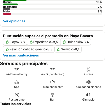
huéspedes que reserven todo incluido disponen de extras
Bueno
15
%
Razonable
7
%
especiales como aperitivos, así como una selección de bebidas con
Malo
8
%
y sin alcohol. Para el desayuno, almuerzo y cena, los huéspedes
pueden comer de bufé o a la carta (cena). A petición, se preparan
Ver opiniones
platos dietéticos, comidas sin gluten y platos vegetarianos.
Asimismo, el complejo ofrece propuestas gastronómicas especiales.
Tarjetas de crédito: Se aceptan las siguientes tarjetas de crédito:
Puntuación superior al promedio en Playa Bávaro
American Express, Visa y MasterCard.
Playa
•
8,8
Experiencia
•
8,5
Ubicación
•
8,4
Relación calidad-precio
•
8,3
Servicio
•
8,1
Ver más puntuaciones
Servicios principales
Wi-Fi en el lobby
Wi-Fi (habitación)
Piscina
Spa
Estacionamiento
Aire acondicionado
Restaurante
Bar
Gimnasio
Todos los servicios