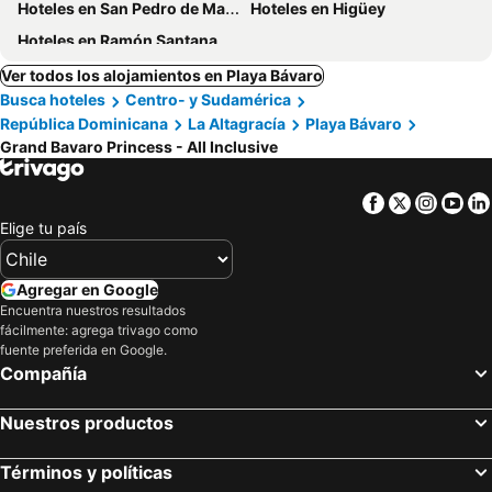
Hoteles en San Pedro de Macoris
Hoteles en Higüey
Hoteles en Ramón Santana
Ver todos los alojamientos en Playa Bávaro
Busca hoteles
Centro- y Sudamérica
República Dominicana
La Altagracía
Playa Bávaro
Grand Bavaro Princess - All Inclusive
Facebook
Twitter
Insta
Yo
Elige tu país
Agregar en Google
Encuentra nuestros resultados
fácilmente: agrega trivago como
fuente preferida en Google.
Compañía
Nuestros productos
Términos y políticas